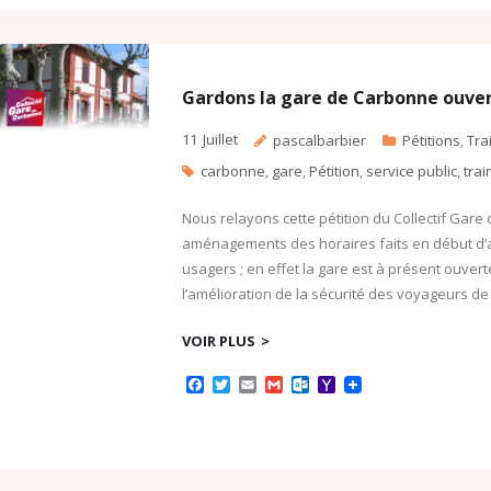
e
t
i
i
l
o
b
t
l
l
o
o
o
e
o
M
o
r
k
a
k
.
i
c
l
Gardons la gare de Carbonne ouver
o
m
11
Juillet
pascalbarbier
Pétitions
,
Tra
carbonne
,
gare
,
Pétition
,
service public
,
trai
Nous relayons cette pétition du Collectif Gar
aménagements des horaires faits en début d
usagers ; en effet la gare est à présent ouvert
l’amélioration de la sécurité des voyageurs de
VOIR PLUS
F
T
E
G
O
Y
a
w
m
m
u
a
c
i
a
a
t
h
e
t
i
i
l
o
b
t
l
l
o
o
o
e
o
M
o
r
k
a