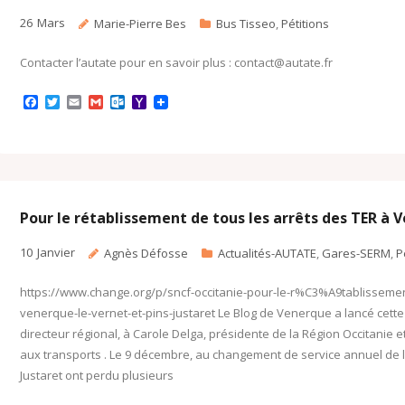
26
Mars
Marie-Pierre Bes
Bus Tisseo
,
Pétitions
Contacter l’autate pour en savoir plus : contact@autate.fr
F
T
E
G
O
Y
a
w
m
m
u
a
c
i
a
a
t
h
e
t
i
i
l
o
b
t
l
l
o
o
o
e
o
M
o
r
k
a
k
.
i
c
l
Pour le rétablissement de tous les arrêts des TER à 
o
m
10
Janvier
Agnès Défosse
Actualités-AUTATE
,
Gares-SERM
,
P
https://www.change.org/p/sncf-occitanie-pour-le-r%C3%A9tablissem
venerque-le-vernet-et-pins-justaret Le Blog de Venerque a lancé cette
directeur régional, à Carole Delga, présidente de la Région Occitanie et
aux transports . Le 9 décembre, au changement de service annuel de l
Justaret ont perdu plusieurs