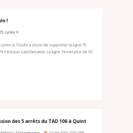
in !
75
,
Linéo 9
 Linéo 9, Tisséo a choisi de supprimer la ligne 75
 n’est pas satisfaisante. La ligne 74 met plus de 30
ssion des 5 arrêts du TAD 106 à Quint
étitions
,
Témoignages
Quint
,
TAD
,
TAD 106