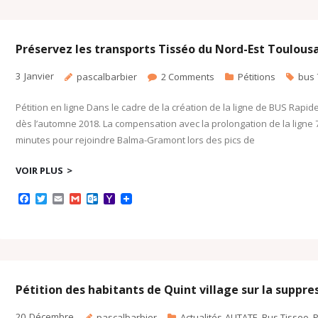
b
t
l
l
o
o
o
e
o
M
o
r
k
a
k
.
i
c
l
Préservez les transports Tisséo du Nord-Est Toulousa
o
m
3
Janvier
pascalbarbier
2
Comments
Pétitions
bus 
Pétition en ligne Dans le cadre de la création de la ligne de BUS Rapide
dès l’automne 2018. La compensation avec la prolongation de la ligne 74
minutes pour rejoindre Balma-Gramont lors des pics de
VOIR PLUS
F
T
E
G
O
Y
a
w
m
m
u
a
c
i
a
a
t
h
e
t
i
i
l
o
b
t
l
l
o
o
o
e
o
M
o
r
k
a
k
.
i
c
l
Pétition des habitants de Quint village sur la suppre
o
m
20
Décembre
pascalbarbier
Actualités-AUTATE
,
Bus Tisseo
,
P