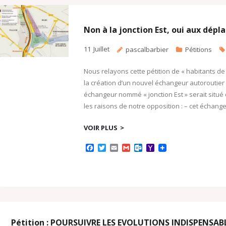
k
.
i
c
l
o
Non à la jonction Est, oui aux dép
m
11
Juillet
pascalbarbier
Pétitions
Nous relayons cette pétition de « habitants
la création d’un nouvel échangeur autoroutier 
échangeur nommé « jonction Est » serait situé 
les raisons de notre opposition : – cet échang
VOIR PLUS
F
T
E
G
O
Y
a
w
m
m
u
a
c
i
a
a
t
h
e
t
i
i
l
o
b
t
l
l
o
o
o
e
o
M
o
r
k
a
k
.
i
c
l
o
Pétition : POURSUIVRE LES EVOLUTIONS INDISPENSABL