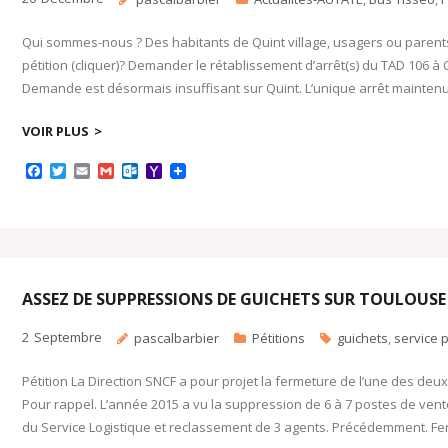
Qui sommes-nous ? Des habitants de Quint village, usagers ou parents 
pétition (cliquer)? Demander le rétablissement d’arrêt(s) du TAD 106 à Q
Demande est désormais insuffisant sur Quint. L’unique arrêt maintenu 
VOIR PLUS
F
T
E
G
O
Y
a
w
m
m
u
a
c
i
a
a
t
h
e
t
i
i
l
o
b
t
l
l
o
o
o
e
o
M
o
r
k
a
k
.
i
c
l
ASSEZ DE SUPPRESSIONS DE GUICHETS SUR TOULOUS
o
m
2
Septembre
pascalbarbier
Pétitions
guichets
,
service p
Pétition La Direction SNCF a pour projet la fermeture de l’une des de
Pour rappel. L’année 2015 a vu la suppression de 6 à 7 postes de ven
du Service Logistique et reclassement de 3 agents. Précédemment. F