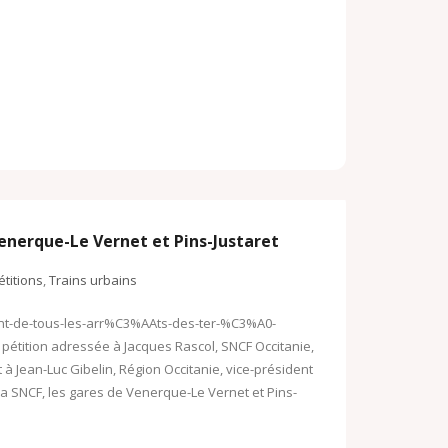
o
o
o
k
M
.
a
c
i
o
l
m
Venerque-Le Vernet et Pins-Justaret
étitions
,
Trains urbains
ent-de-tous-les-arr%C3%AAts-des-ter-%C3%A0-
 pétition adressée à Jacques Rascol, SNCF Occitanie,
 à Jean-Luc Gibelin, Région Occitanie, vice-président
a SNCF, les gares de Venerque-Le Vernet et Pins-