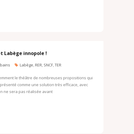
et Labège innopole !
rbains
Labège
,
RER
,
SNCF
,
TER
emment le théâtre de nombreuses propositions qui
 présenté comme une solution très efficace, avec
on ne sera pas réalisée avant