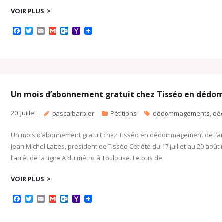
VOIR PLUS
F
T
E
G
O
Y
a
w
m
m
u
a
c
i
a
a
t
h
e
t
i
i
l
o
b
t
l
l
o
o
o
e
o
M
o
r
k
a
k
.
i
c
l
Un mois d’abonnement gratuit chez Tisséo en dédom
o
m
20
Juillet
pascalbarbier
Pétitions
dédommagements
,
dé
Un mois d’abonnement gratuit chez Tisséo en dédommagement de l’arrêt 
Jean Michel Lattes, président de Tisséo Cet été du 17 juillet au 20 a
l’arrêt de la ligne A du métro à Toulouse. Le bus de
VOIR PLUS
F
T
E
G
O
Y
a
w
m
m
u
a
c
i
a
a
t
h