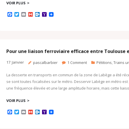
VOIR PLUS
F
T
E
G
O
Y
a
w
m
m
u
a
c
i
a
a
t
h
e
t
i
i
l
o
b
t
l
l
o
o
o
e
o
M
o
r
k
a
k
.
i
c
l
Pour une liaison ferroviaire efficace entre Toulouse 
o
m
17
Janvier
pascalbarbier
1
Comment
Pétitions
,
Trains u
La desserte en transports en commun de la zone de Labège a été réc
se sont toutes focalisées sur le métro. Desservir Labège en métro est
une fréquence élevée et une large amplitude horaire, mais cette liais
VOIR PLUS
F
T
E
G
O
Y
a
w
m
m
u
a
c
i
a
a
t
h
e
t
i
i
l
o