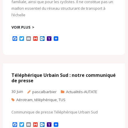
familiale, ainsi que pour les cyclistes. Il ne constitue pas un
maillon essentiel du réseau structurant de transport à
l’échelle
VOIR PLUS
F
T
E
G
O
Y
a
w
m
m
u
a
c
i
a
a
t
h
e
t
i
i
l
o
b
t
l
l
o
o
o
e
o
M
o
r
k
a
k
.
i
c
l
Téléphérique Urbain Sud : notre communiqué
o
de presse
m
30
Juin
pascalbarbier
Actualités-AUTATE
Aérotram
,
téléphérique
,
TUS
Communique de presse Téléphérique Urbain Sud
F
T
E
G
O
Y