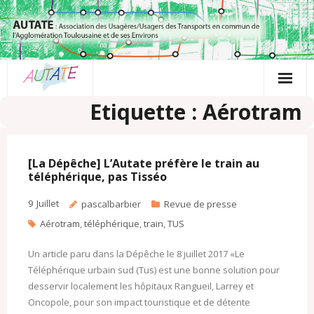
Passer
au
contenu
Etiquette : Aérotram
[La Dépêche] L’Autate préfère le train au
téléphérique, pas Tisséo
9
Juillet
pascalbarbier
Revue de presse
Aérotram
,
téléphérique
,
train
,
TUS
Un article paru dans la Dépêche le 8 juillet 2017 «Le
Téléphérique urbain sud (Tus) est une bonne solution pour
desservir localement les hôpitaux Rangueil, Larrey et
Oncopole, pour son impact touristique et de détente