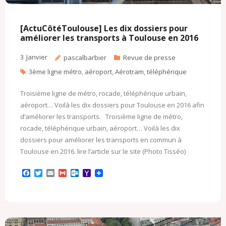
[ActuCôtéToulouse] Les dix dossiers pour
améliorer les transports à Toulouse en 2016
3
Janvier
pascalbarbier
Revue de presse
3ème ligne métro
,
aéroport
,
Aérotram
,
téléphérique
Troisième ligne de métro, rocade, téléphérique urbain,
aéroport… Voilà les dix dossiers pour Toulouse en 2016 afin
d’améliorer les transports. Troisième ligne de métro,
rocade, téléphérique urbain, aéroport… Voilà les dix
dossiers pour améliorer les transports en commun à
Toulouse en 2016. lire l’article sur le site (Photo Tisséo)
F
T
E
G
O
Y
a
w
m
m
u
a
c
i
a
a
t
h
e
t
i
i
l
o
b
t
l
l
o
o
o
e
o
M
o
r
k
a