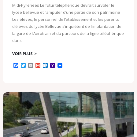
Midi-Pyrénées Le futur téléphérique devrait survoler le
lycée bellevue et l’amputer d’une partie de son patrimoine
Les élèves, le personnel de l’établissement et les parents
d’élèves du lycée Bellevue s’inquiètent de l’implantation de
la gare de l’Aérotram et du parcours de la ligne téléphérique
dans
VOIR PLUS
F
T
E
G
O
Y
a
w
m
m
u
a
c
i
a
a
t
h
e
t
i
i
l
o
b
t
l
l
o
o
o
e
o
M
o
r
k
a
k
.
i
c
l
o
m