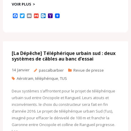
VOIR PLUS
F
T
E
G
O
Y
a
w
m
m
u
a
c
i
a
a
t
h
e
t
i
i
l
o
b
t
l
l
o
o
o
e
o
M
o
r
k
a
k
.
i
c
l
[La Dépêche] Téléphérique urbain sud : deux
o
systèmes de câbles au banc d’essai
m
14
Janvier
pascalbarbier
Revue de presse
Aérotram
,
téléphérique
,
TUS
Deux systèmes s’affrontent pour le projet de téléphérique
urbain sud entre Oncopole et Rangueil. Leurs atouts et
inconvénients. le choix du constructeur sera fait en fin
d’année 2016. Le projet de téléphérique urbain Sud (Tus),
imaginé pour effacer le dénivelé de 100 m et franchir la
Garonne entre Oncopole et colline de Rangueil progresse.