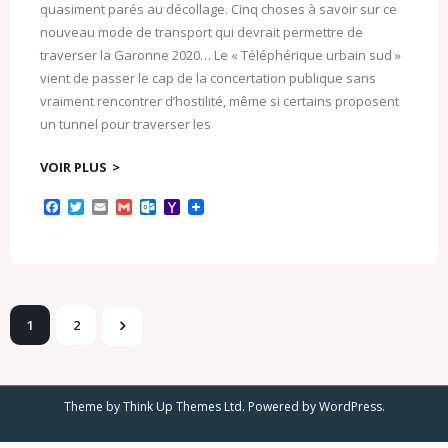
quasiment parés au décollage. Cinq choses à savoir sur ce
nouveau mode de transport qui devrait permettre de
traverser la Garonne 2020… Le « Téléphérique urbain sud »
vient de passer le cap de la concertation publique sans
vraiment rencontrer d’hostilité, même si certains proposent
un tunnel pour traverser les
VOIR PLUS
F
T
E
G
O
Y
a
w
m
m
u
a
c
i
a
a
t
h
e
t
i
i
l
o
b
t
l
l
o
o
o
e
o
M
o
r
k
a
k
.
i
1
2
c
l
o
m
Theme by
Think Up Themes Ltd
. Powered by
WordPress
.