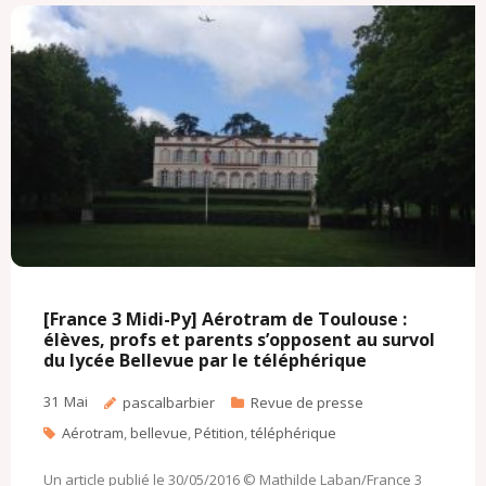
o
r
k
a
k
.
i
c
l
o
m
[France 3 Midi-Py] Aérotram de Toulouse :
élèves, profs et parents s’opposent au survol
du lycée Bellevue par le téléphérique
31
Mai
pascalbarbier
Revue de presse
Aérotram
,
bellevue
,
Pétition
,
téléphérique
Un article publié le 30/05/2016 © Mathilde Laban/France 3