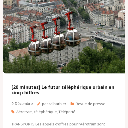
k
.
i
c
l
o
m
[20 minutes] Le futur téléphérique urbain en
cinq chiffres
9
Décembre
pascalbarbier
Revue de presse
Aérotram
,
téléphérique
,
Téléporté
TRANSPORTS Les appels d’offres pour l’Aérotram sont