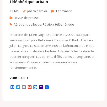
téléphérique urbain
31
Mai
pascalbarbier
1
Comment
Revue de presse
Aérotram
,
bellevue
,
Pétition
,
téléphérique
Un article de Julien Laignez publié le 30/05/2016 Le parc
verdoyant du lycée Bellevue à Toulouse © Radio France –
Julien Laignez La station terminus de l’aérotram urbain sud
devrait être construite à l’entrée du lycée Bellevue dans le
quartier Rangueil. Les parents d’élèves, les enseignants et
les lycéens s’inquiètent des conséquences sur
l’environnement et
VOIR PLUS
F
T
E
G
O
Y
a
w
m
m
u
a
c
i
a
a
t
h
e
t
i
i
l
o
b
t
l
l
o
o
o
e
o
M