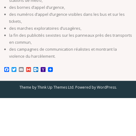
stations de métro,
des bornes d’appel d’urgence,
des numéros d’appel d’urgence visibles dans les bus et sur les
tickets,
des marches exploratoires d’usagères,
la fin des publicités sexistes sur les panneaux près des transports
en commun,
des campagnes de communication réalistes et montrant la
violence du harcèlement.
F
T
E
G
O
Y
a
w
m
m
u
a
c
i
a
a
t
h
e
t
i
i
l
o
Theme by
Think Up Themes Ltd
. Powered by
WordPress
.
b
t
l
l
o
o
o
e
o
M
o
r
k
a
k
.
i
c
l
o
m