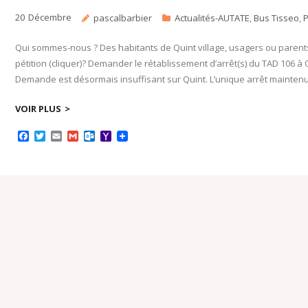
20
Décembre
pascalbarbier
Actualités-AUTATE
,
Bus Tisseo
,
P
Qui sommes-nous ? Des habitants de Quint village, usagers ou parents 
pétition (cliquer)? Demander le rétablissement d’arrêt(s) du TAD 106 à Q
Demande est désormais insuffisant sur Quint. L’unique arrêt maintenu 
VOIR PLUS
F
T
E
G
O
Y
a
w
m
m
u
a
c
i
a
a
t
h
e
t
i
i
l
o
b
t
l
l
o
o
o
e
o
M
o
r
k
a
k
.
i
c
l
o
m