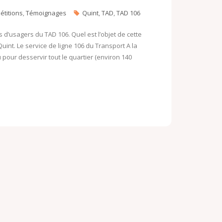
o
étitions
,
Témoignages
Quint
,
TAD
,
TAD 106
o
o
k
M
d’usagers du TAD 106. Quel est l’objet de cette
uint. Le service de ligne 106 du Transport A la
.
a
pour desservir tout le quartier (environ 140
c
i
o
l
m