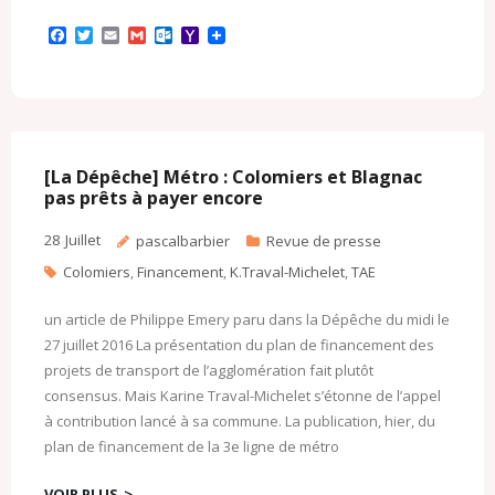
F
T
E
G
O
Y
a
w
m
m
u
a
c
i
a
a
t
h
e
t
i
i
l
o
b
t
l
l
o
o
o
e
o
M
o
r
k
a
k
.
i
c
l
[La Dépêche] Métro : Colomiers et Blagnac
o
pas prêts à payer encore
m
28
Juillet
pascalbarbier
Revue de presse
Colomiers
,
Financement
,
K.Traval-Michelet
,
TAE
un article de Philippe Emery paru dans la Dépêche du midi le
27 juillet 2016 La présentation du plan de financement des
projets de transport de l’agglomération fait plutôt
consensus. Mais Karine Traval-Michelet s’étonne de l’appel
à contribution lancé à sa commune. La publication, hier, du
plan de financement de la 3e ligne de métro
VOIR PLUS