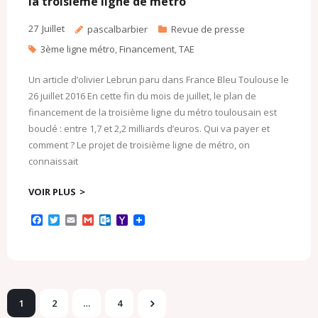
la troisième ligne de métro
m
27
Juillet
pascalbarbier
Revue de presse
3ème ligne métro
,
Financement
,
TAE
Un article d’olivier Lebrun paru dans France Bleu Toulouse le
26 juillet 2016 En cette fin du mois de juillet, le plan de
financement de la troisième ligne du métro toulousain est
bouclé : entre 1,7 et 2,2 milliards d’euros. Qui va payer et
comment ? Le projet de troisième ligne de métro, on
connaissait
VOIR PLUS
F
T
E
G
O
Y
a
w
m
m
u
a
c
i
a
a
t
h
e
t
i
i
l
o
b
t
l
l
o
o
o
e
o
M
o
r
k
a
k
.
i
1
2
…
4
c
l