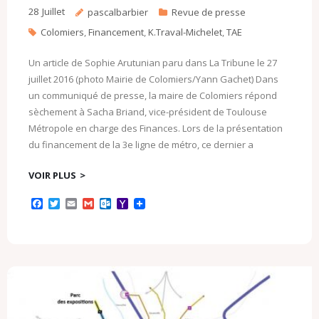
28
Juillet
pascalbarbier
Revue de presse
Colomiers
,
Financement
,
K.Traval-Michelet
,
TAE
Un article de Sophie Arutunian paru dans La Tribune le 27
juillet 2016 (photo Mairie de Colomiers/Yann Gachet) Dans
un communiqué de presse, la maire de Colomiers répond
sèchement à Sacha Briand, vice-président de Toulouse
Métropole en charge des Finances. Lors de la présentation
du financement de la 3e ligne de métro, ce dernier a
VOIR PLUS
F
T
E
G
O
Y
a
w
m
m
u
a
c
i
a
a
t
h
e
t
i
i
l
o
b
t
l
l
o
o
o
e
o
M
o
r
k
a
k
.
i
c
l
o
m