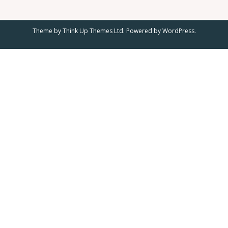
o
m
Theme by
Think Up Themes Ltd
. Powered by
WordPress
.