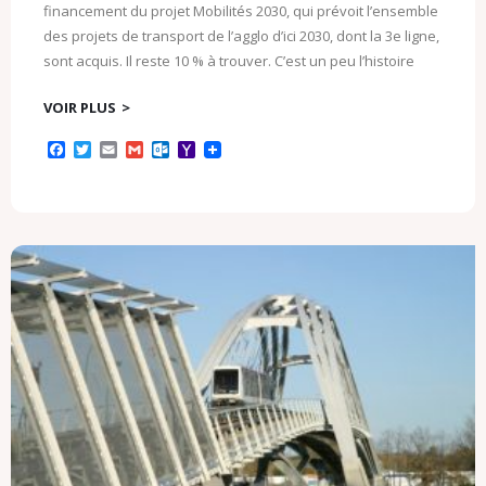
financement du projet Mobilités 2030, qui prévoit l’ensemble
des projets de transport de l’agglo d’ici 2030, dont la 3e ligne,
sont acquis. Il reste 10 % à trouver. C’est un peu l’histoire
VOIR PLUS
F
T
E
G
O
Y
a
w
m
m
u
a
c
i
a
a
t
h
e
t
i
i
l
o
b
t
l
l
o
o
o
e
o
M
o
r
k
a
k
.
i
c
l
o
m