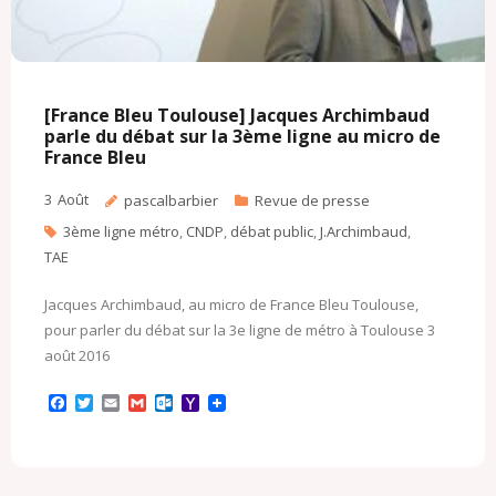
[France Bleu Toulouse] Jacques Archimbaud
parle du débat sur la 3ème ligne au micro de
France Bleu
3
Août
pascalbarbier
Revue de presse
3ème ligne métro
,
CNDP
,
débat public
,
J.Archimbaud
,
TAE
Jacques Archimbaud, au micro de France Bleu Toulouse,
pour parler du débat sur la 3e ligne de métro à Toulouse 3
août 2016
F
T
E
G
O
Y
a
w
m
m
u
a
c
i
a
a
t
h
e
t
i
i
l
o
b
t
l
l
o
o
o
e
o
M