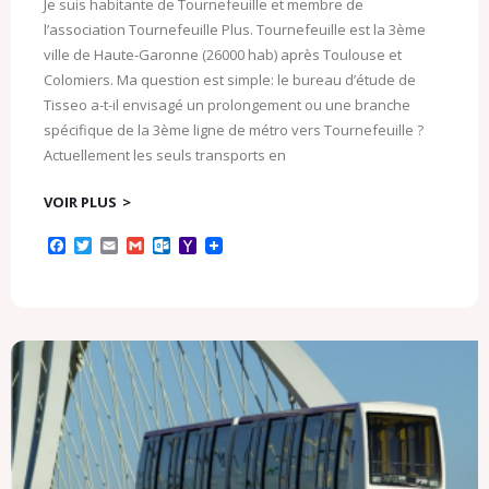
Je suis habitante de Tournefeuille et membre de
l’association Tournefeuille Plus. Tournefeuille est la 3ème
ville de Haute-Garonne (26000 hab) après Toulouse et
Colomiers. Ma question est simple: le bureau d’étude de
Tisseo a-t-il envisagé un prolongement ou une branche
spécifique de la 3ème ligne de métro vers Tournefeuille ?
Actuellement les seuls transports en
VOIR PLUS
F
T
E
G
O
Y
a
w
m
m
u
a
c
i
a
a
t
h
e
t
i
i
l
o
b
t
l
l
o
o
o
e
o
M
o
r
k
a
k
.
i
c
l
o
m