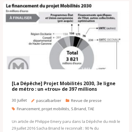
o
r
k
a
k
.
i
c
l
o
m
[La Dépêche] Projet Mobilités 2030, 3e ligne
de métro : un «trou» de 397 millions
30
Juillet
pascalbarbier
Revue de presse
Financement
,
projet mobilités
,
S.Briand
,
TAE
Un article de Philippe Emery paru dans la Dépêche du midi le
29 juillet 2016 Sacha Briand le reconnaît : 90 % du