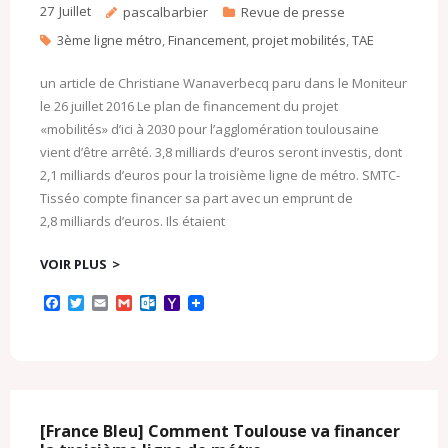
27
Juillet
pascalbarbier
Revue de presse
3ème ligne métro
,
Financement
,
projet mobilités
,
TAE
un article de Christiane Wanaverbecq paru dans le Moniteur
le 26 juillet 2016 Le plan de financement du projet
«mobilités» d’ici à 2030 pour l’agglomération toulousaine
vient d’être arrêté. 3,8 milliards d’euros seront investis, dont
2,1 milliards d’euros pour la troisième ligne de métro. SMTC-
Tisséo compte financer sa part avec un emprunt de
2,8 milliards d’euros. Ils étaient
VOIR PLUS
F
T
E
G
O
Y
a
w
m
m
u
a
c
i
a
a
t
h
e
t
i
i
l
o
b
t
l
l
o
o
o
e
o
M
o
r
k
a
k
.
i
c
l
[France Bleu] Comment Toulouse va financer
o