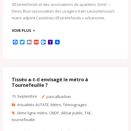
d’Estretefonds et des associations de quartiers. Dont : –
Denis Brun (association des usagers train Lacourtensourt;
maire adjoint Castelnau d’Estretefonds « urbanisme,
VOIR PLUS
F
T
E
G
O
Y
a
w
m
m
u
a
c
i
a
a
t
h
e
t
i
i
l
o
b
t
l
l
o
o
o
e
o
M
o
r
k
a
k
.
i
c
l
Tisséo a-t-il envisagé le métro à
o
Tournefeuille ?
m
15
Septembre
pascalbarbier
Actualités-AUTATE
,
Métro
,
Témoignages
3ème ligne métro
,
CNDP
,
débat public
,
TAE
,
tournefeuille