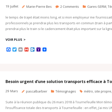
19
Juillet
Marie-Pierre Bes
2
Comments
Gares-SERM
,
Té
le temps de trajet était moins long, et si mon employeur me fourniss
professionnels je prendrai plus les transports en commun (train à partir 
prendrai plus le train si le cadencement était plus important sur la l
VOIR PLUS
F
T
E
G
O
Y
a
w
m
m
u
a
c
i
a
a
t
h
e
t
i
i
l
o
b
t
l
l
o
o
o
e
o
M
o
r
k
a
k
.
i
c
l
Besoin urgent d’une solution transports efficace à T
o
m
29
Mars
pascalbarbier
Témoignages
métro
,
site propre
Suite à la réunion publique du 26 mars 2018 à Tournefeuille Mon témo
l’insuffisance totale des transports à Tournefeuille : en effet, j’ai mi