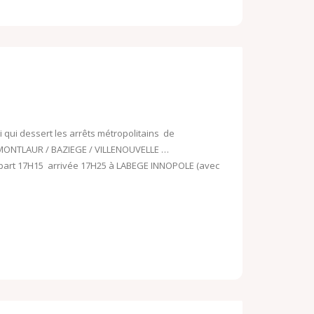
i qui dessert les arrêts métropolitains de
MONTLAUR / BAZIEGE / VILLENOUVELLE …
épart 17H15 arrivée 17H25 à LABEGE INNOPOLE (avec