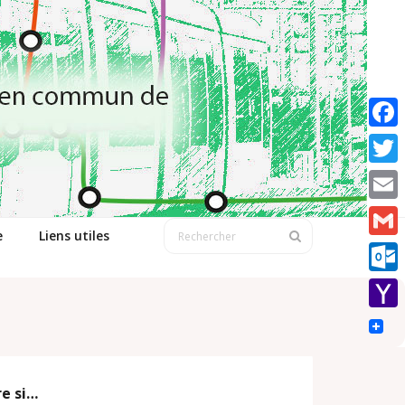
F
a
T
c
w
E
e
e
Liens utiles
i
m
G
b
t
a
m
o
O
t
i
a
o
u
e
Y
l
i
k
t
r
a
l
l
h
re si…
o