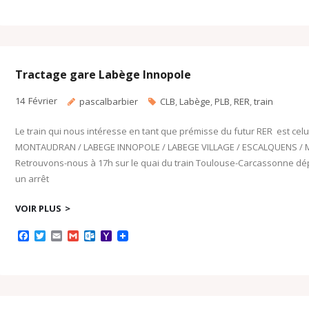
c
i
a
a
t
h
e
t
i
i
l
o
b
t
l
l
o
o
o
e
o
M
o
r
k
a
k
.
i
c
l
Tractage gare Labège Innopole
o
m
14
Février
pascalbarbier
CLB
,
Labège
,
PLB
,
RER
,
train
Le train qui nous intéresse en tant que prémisse du futur RER est celu
MONTAUDRAN / LABEGE INNOPOLE / LABEGE VILLAGE / ESCALQUENS / 
Retrouvons-nous à 17h sur le quai du train Toulouse-Carcassonne d
un arrêt
VOIR PLUS
F
T
E
G
O
Y
a
w
m
m
u
a
c
i
a
a
t
h
e
t
i
i
l
o
b
t
l
l
o
o
o
e
o
M
o
r
k
a