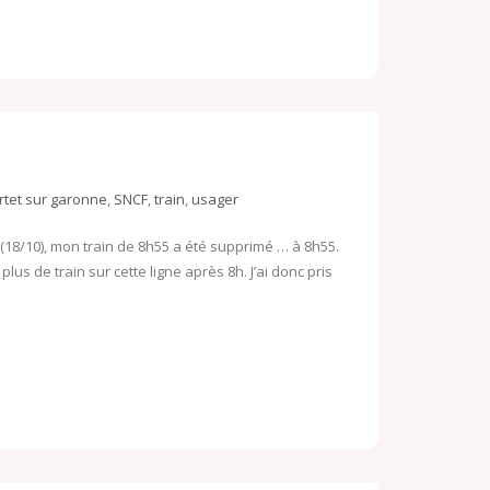
rtet sur garonne
,
SNCF
,
train
,
usager
 (18/10), mon train de 8h55 a été supprimé … à 8h55.
lus de train sur cette ligne après 8h. J’ai donc pris