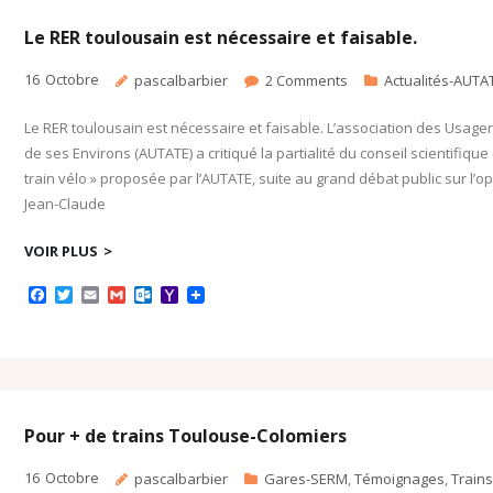
o
r
k
a
k
.
i
c
l
Le RER toulousain est nécessaire et faisable.
o
m
16
Octobre
pascalbarbier
2
Comments
Actualités-AUTA
Le RER toulousain est nécessaire et faisable. L’association des Usage
de ses Environs (AUTATE) a critiqué la partialité du conseil scientifiqu
train vélo » proposée par l’AUTATE, suite au grand débat public sur l’op
Jean-Claude
VOIR PLUS
F
T
E
G
O
Y
a
w
m
m
u
a
c
i
a
a
t
h
e
t
i
i
l
o
b
t
l
l
o
o
o
e
o
M
o
r
k
a
k
.
i
c
l
Pour + de trains Toulouse-Colomiers
o
m
16
Octobre
pascalbarbier
Gares-SERM
,
Témoignages
,
Trains