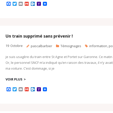
F
T
E
G
O
Y
a
w
m
m
u
a
c
i
a
a
t
h
e
t
i
i
l
o
b
t
l
l
o
o
o
e
o
M
o
r
k
a
k
.
i
c
l
Un train supprimé sans prévenir !
o
m
19
Octobre
pascalbarbier
Témoignages
information
,
po
je suis usagère du train entre St Agne et Portet sur Garonne. Ce matin
Or, le personnel SNCF m’a indiqué qu’en raison des travaux, il n’y avait p
ma voiture. C’est dommage, si je
VOIR PLUS
F
T
E
G
O
Y
a
w
m
m
u
a
c
i
a
a
t
h
e
t
i
i
l
o
b
t
l
l
o
o
o
e
o
M