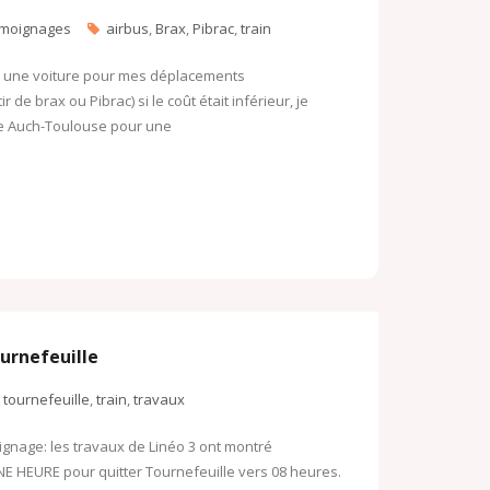
o
moignages
airbus
,
Brax
,
Pibrac
,
train
o
o
k
M
ait une voiture pour mes déplacements
de brax ou Pibrac) si le coût était inférieur, je
.
a
igne Auch-Toulouse pour une
c
i
o
l
m
ournefeuille
,
tournefeuille
,
train
,
travaux
ignage: les travaux de Linéo 3 ont montré
s UNE HEURE pour quitter Tournefeuille vers 08 heures.