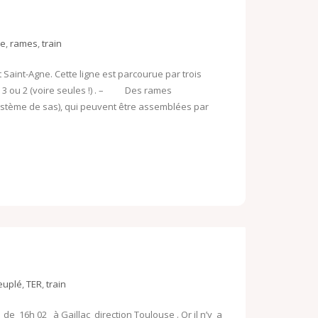
se
,
rames
,
train
 Saint-Agne. Cette ligne est parcourue par trois
 3 ou 2 (voire seules !) . – Des rames
ystème de sas), qui peuvent être assemblées par
euplé
,
TER
,
train
e 16h 02 à Gaillac direction Toulouse . Or il n’y a