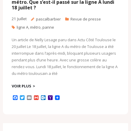
o
métro. Que s’est-il passé sur la ligne A lundi
m
18 juillet ?
21
Juillet
pascalbarbier
Revue de presse
ligne A
,
métro
,
panne
Un article de Nelly Lesage paru dans Actu Côté Toulouse le
20 juillet Le 18 juillet, la ligne A du métro de Toulouse a été
interrompue dans l’après-midi, bloquant plusieurs usagers
pendant plus d’une heure. Avec une grosse colère au
rendez-vous. Lundi 18 juillet, le fonctionnement de la ligne A
du métro toulousain a été
VOIR PLUS
F
T
E
G
O
Y
a
w
m
m
u
a
c
i
a
a
t
h
e
t
i
i
l
o
b
t
l
l
o
o
o
e
o
M
o
r
k
a
k
.
i