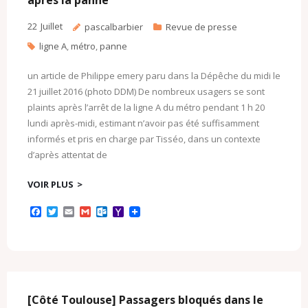
après la panne
22
Juillet
pascalbarbier
Revue de presse
ligne A
,
métro
,
panne
un article de Philippe emery paru dans la Dépêche du midi le
21 juillet 2016 (photo DDM) De nombreux usagers se sont
plaints après l’arrêt de la ligne A du métro pendant 1 h 20
lundi après-midi, estimant n’avoir pas été suffisamment
informés et pris en charge par Tisséo, dans un contexte
d’après attentat de
VOIR PLUS
F
T
E
G
O
Y
a
w
m
m
u
a
c
i
a
a
t
h
e
t
i
i
l
o
b
t
l
l
o
o
o
e
o
M
o
r
k
a
k
.
i
c
l
[Côté Toulouse] Passagers bloqués dans le