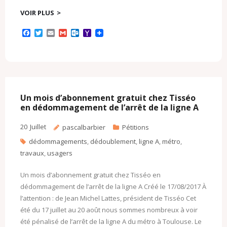
VOIR PLUS
F
T
E
G
O
Y
a
w
m
m
u
a
c
i
a
a
t
h
e
t
i
i
l
o
b
t
l
l
o
o
o
e
o
M
o
r
k
a
k
.
i
c
l
Un mois d’abonnement gratuit chez Tisséo
o
en dédommagement de l’arrêt de la ligne A
m
20
Juillet
pascalbarbier
Pétitions
dédommagements
,
dédoublement
,
ligne A
,
métro
,
travaux
,
usagers
Un mois d’abonnement gratuit chez Tisséo en
dédommagement de l’arrêt de la ligne A Créé le 17/08/2017 À
l’attention : de Jean Michel Lattes, président de Tisséo Cet
été du 17 juillet au 20 août nous sommes nombreux à voir
été pénalisé de l’arrêt de la ligne A du métro à Toulouse. Le