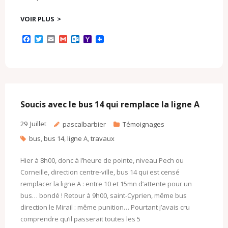
VOIR PLUS
F
T
E
G
O
Y
a
w
m
m
u
a
c
i
a
a
t
h
e
t
i
i
l
o
b
t
l
l
o
o
o
e
o
M
o
r
k
a
k
.
i
c
l
Soucis avec le bus 14 qui remplace la ligne A
o
m
29
Juillet
pascalbarbier
Témoignages
bus
,
bus 14
,
ligne A
,
travaux
Hier à 8h00, donc à l’heure de pointe, niveau Pech ou
Corneille, direction centre-ville, bus 14 qui est censé
remplacer la ligne A : entre 10 et 15mn d’attente pour un
bus… bondé ! Retour à 9h00, saint-Cyprien, même bus
direction le Mirail : même punition… Pourtant j’avais cru
comprendre qu’il passerait toutes les 5