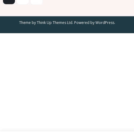
c
l
o
m
Theme by
Think Up Themes Ltd
. Powered by
WordPress
.