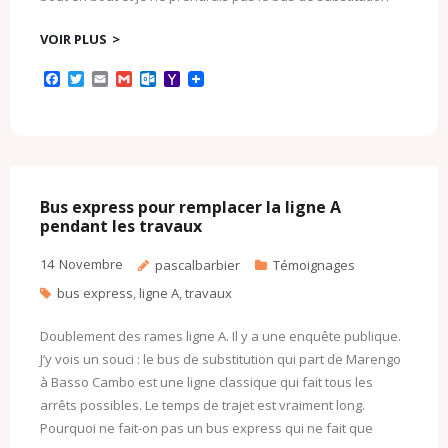
VOIR PLUS
F
T
E
G
O
Y
a
w
m
m
u
a
c
i
a
a
t
h
e
t
i
i
l
o
b
t
l
l
o
o
o
e
o
M
o
r
k
a
k
.
i
c
l
Bus express pour remplacer la ligne A
o
pendant les travaux
m
14
Novembre
pascalbarbier
Témoignages
bus express
,
ligne A
,
travaux
Doublement des rames ligne A. Il y a une enquête publique.
J’y vois un souci : le bus de substitution qui part de Marengo
à Basso Cambo est une ligne classique qui fait tous les
arrêts possibles. Le temps de trajet est vraiment long.
Pourquoi ne fait-on pas un bus express qui ne fait que