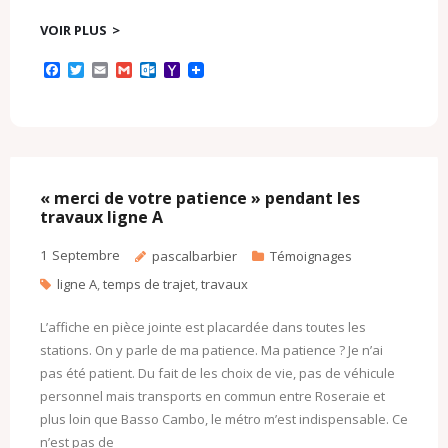
VOIR PLUS
F
T
E
G
O
Y
a
w
m
m
u
a
c
i
a
a
t
h
e
t
i
i
l
o
b
t
l
l
o
o
o
e
o
M
o
r
k
a
k
.
i
c
l
« merci de votre patience » pendant les
o
travaux ligne A
m
1
Septembre
pascalbarbier
Témoignages
ligne A
,
temps de trajet
,
travaux
L’affiche en pièce jointe est placardée dans toutes les
stations. On y parle de ma patience. Ma patience ? Je n’ai
pas été patient. Du fait de les choix de vie, pas de véhicule
personnel mais transports en commun entre Roseraie et
plus loin que Basso Cambo, le métro m’est indispensable. Ce
n’est pas de