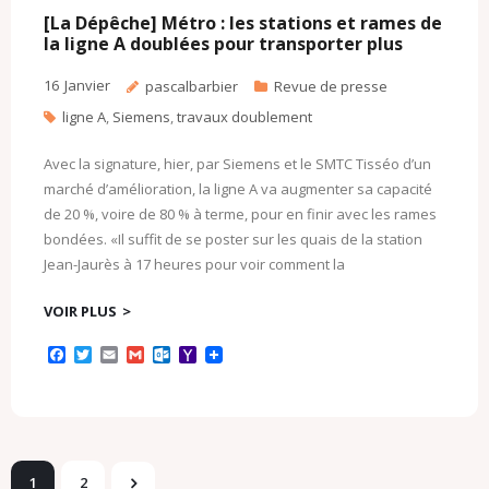
k
.
i
c
l
[La Dépêche] Métro : les stations et rames de
o
la ligne A doublées pour transporter plus
m
16
Janvier
pascalbarbier
Revue de presse
ligne A
,
Siemens
,
travaux doublement
Avec la signature, hier, par Siemens et le SMTC Tisséo d’un
marché d’amélioration, la ligne A va augmenter sa capacité
de 20 %, voire de 80 % à terme, pour en finir avec les rames
bondées. «Il suffit de se poster sur les quais de la station
Jean-Jaurès à 17 heures pour voir comment la
VOIR PLUS
F
T
E
G
O
Y
a
w
m
m
u
a
c
i
a
a
t
h
e
t
i
i
l
o
b
t
l
l
o
o
o
e
o
M
o
r
k
a
k
.
i
1
2