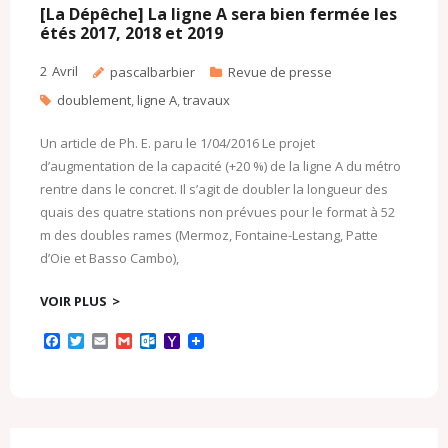
c
l
[La Dépêche] La ligne A sera bien fermée les
o
étés 2017, 2018 et 2019
m
2
Avril
pascalbarbier
Revue de presse
doublement
,
ligne A
,
travaux
Un article de Ph. E. paru le 1/04/2016 Le projet
d’augmentation de la capacité (+20 %) de la ligne A du métro
rentre dans le concret. Il s’agit de doubler la longueur des
quais des quatre stations non prévues pour le format à 52
m des doubles rames (Mermoz, Fontaine-Lestang, Patte
d’Oie et Basso Cambo),
VOIR PLUS
F
T
E
G
O
Y
a
w
m
m
u
a
c
i
a
a
t
h
e
t
i
i
l
o
b
t
l
l
o
o
o
e
o
M
o
r
k
a