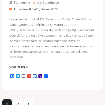
23
Septembre
Agnès Défosse
Actualités-AUTATE
,
Gares-SERM
Les associations AUTATE, Rallumons l’Etoile, Collectif Pibrac,
Sauvegarde des Intérêts de St-Martin du Touch
(ASIS), Défense du Quartier de Lardenne (ADQL) s’associent
pour défendre un développement ambitieux de cette ligne
de train nécessaire au renforcement de l’offre de
transports en commun dans une zone délaissée et pourtant
en forte croissance La ligne Toulouse-Auch actuelle est
desservie
VOIR PLUS
F
T
E
G
O
Y
a
w
m
m
u
a
c
i
a
a
t
h
e
t
i
i
l
o
b
t
l
l
o
o
o
e
o
M
o
r
k
a
k
.
i
1
2