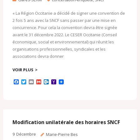
« La Région Occitanie a décidé de signer une convention de
2 fois 5 ans avec la SNCF sans passer par une mise en
concurrence. Pour cela la convention devra être signée
avant le 31 décembre 2022. Le CESER Occitanie (Conseil
économique, social et environnemental) qui réunit les
organisations professionnelles, syndicales et les
associations devra donner
VOIR PLUS
F
T
E
G
O
Y
a
w
m
m
u
a
c
i
a
a
t
h
e
t
i
i
l
o
b
t
l
l
o
o
o
e
o
M
o
r
k
a
k
.
i
c
l
Modification unilatérale des horaires SNCF
o
m
9
Décembre
Marie-Pierre Bes