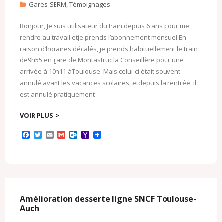
Gares-SERM
,
Témoignages
Bonjour, Je suis utilisateur du train depuis 6 ans pour me
rendre au travail etje prends l’abonnement mensuel.En
raison d’horaires décalés, je prends habituellement le train
de9h55 en gare de Montastruc la Conseillère pour une
arrivée à 10h11 àToulouse. Mais celui-ci était souvent
annulé avant les vacances scolaires, etdepuis la rentrée, il
est annulé pratiquement
VOIR PLUS
F
T
E
G
O
Y
a
w
m
m
u
a
c
i
a
a
t
h
e
t
i
i
l
o
b
t
l
l
o
o
o
e
o
M
o
r
k
a
k
.
i
c
l
Amélioration desserte ligne SNCF Toulouse-
o
Auch
m