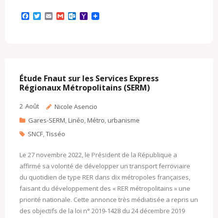
F
T
E
G
O
Y
a
w
m
m
u
a
c
i
a
a
t
h
e
t
i
i
l
o
b
t
l
l
o
o
o
e
o
M
o
r
k
a
k
.
i
c
l
Étude Fnaut sur les Services Express
o
Régionaux Métropolitains (SERM)
m
2
Août
Nicole Asencio
Gares-SERM
,
Linéo
,
Métro
,
urbanisme
SNCF
,
Tisséo
Le 27 novembre 2022, le Président de la République a
affirmé sa volonté de développer un transport ferroviaire
du quotidien de type RER dans dix métropoles françaises,
faisant du développement des « RER métropolitains » une
priorité nationale. Cette annonce très médiatisée a repris un
des objectifs de la loi n° 2019-1428 du 24 décembre 2019