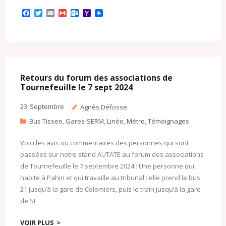
F
T
E
G
O
Y
a
w
m
m
u
a
c
i
a
a
t
h
e
t
i
i
l
o
b
t
l
l
o
o
o
e
o
M
o
r
k
a
k
.
i
c
l
Retours du forum des associations de
o
Tournefeuille le 7 sept 2024
m
23
Septembre
Agnès Défosse
Bus Tisseo
,
Gares-SERM
,
Linéo
,
Métro
,
Témoignages
Voici les avis ou commentaires des personnes qui sont
passées sur notre stand AUTATE au forum des associations
de Tournefeuille le 7 septembre 2024 : Une personne qui
habite à Pahin et qui travaille au tribunal : elle prend le bus
21 jusqu’à la gare de Colomiers, puis le train jusqu’à la gare
de St
VOIR PLUS