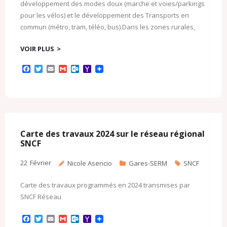
développement des modes doux (marche et voies/parkings
pour les vélos) et le développement des Transports en
commun (métro, tram, téléo, bus).Dans les zones rurales,
VOIR PLUS
F
T
E
G
O
Y
a
w
m
m
u
a
c
i
a
a
t
h
e
t
i
i
l
o
b
t
l
l
o
o
o
e
o
M
o
r
k
a
k
.
i
c
l
Carte des travaux 2024 sur le réseau régional
o
SNCF
m
22
Février
Nicole Asencio
Gares-SERM
SNCF
Carte des travaux programmés en 2024 transmises par
SNCF Réseau
F
T
E
G
O
Y
a
w
m
m
u
a