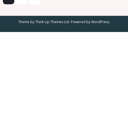
c
l
o
m
Theme by
Think Up Themes Ltd
. Powered by
WordPress
.