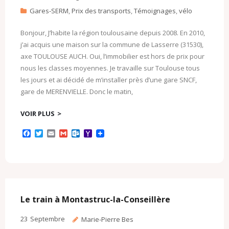
Gares-SERM
,
Prix des transports
,
Témoignages
,
vélo
Bonjour, J’habite la région toulousaine depuis 2008. En 2010,
j’ai acquis une maison sur la commune de Lasserre (31530),
axe TOULOUSE AUCH. Oui, l’immobilier est hors de prix pour
nous les classes moyennes. Je travaille sur Toulouse tous
les jours et ai décidé de m’installer près d’une gare SNCF,
gare de MERENVIELLE. Donc le matin,
VOIR PLUS
F
T
E
G
O
Y
a
w
m
m
u
a
c
i
a
a
t
h
e
t
i
i
l
o
b
t
l
l
o
o
o
e
o
M
o
r
k
a
k
.
i
c
l
Le train à Montastruc-la-Conseillère
o
m
23
Septembre
Marie-Pierre Bes