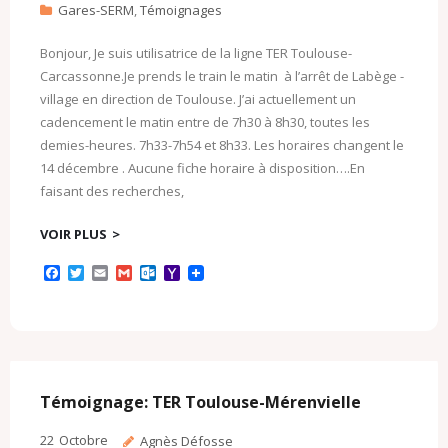
Gares-SERM
,
Témoignages
Bonjour, Je suis utilisatrice de la ligne TER Toulouse-
Carcassonne.Je prends le train le matin à l’arrêt de Labège -
village en direction de Toulouse. J’ai actuellement un
cadencement le matin entre de 7h30 à 8h30, toutes les
demies-heures. 7h33-7h54 et 8h33. Les horaires changent le
14 décembre . Aucune fiche horaire à disposition….En
faisant des recherches,
VOIR PLUS
F
T
E
G
O
Y
a
w
m
m
u
a
c
i
a
a
t
h
e
t
i
i
l
o
b
t
l
l
o
o
o
e
o
M
o
r
k
a
k
.
i
c
l
Témoignage: TER Toulouse-Mérenvielle
o
m
22
Octobre
Agnès Défosse