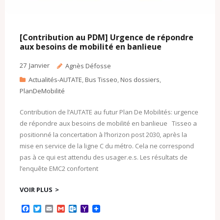
[Contribution au PDM] Urgence de répondre
aux besoins de mobilité en banlieue
27
Janvier
Agnès Défosse
Actualités-AUTATE
,
Bus Tisseo
,
Nos dossiers
,
PlanDeMobilité
Contribution de l’AUTATE au futur Plan De Mobilités: urgence
de répondre aux besoins de mobilité en banlieue Tisseo a
positionné la concertation à l’horizon post 2030, après la
mise en service de la ligne C du métro. Cela ne correspond
pas à ce qui est attendu des usager.e.s. Les résultats de
l’enquête EMC2 confortent
VOIR PLUS
F
T
E
G
O
Y
a
w
m
m
u
a