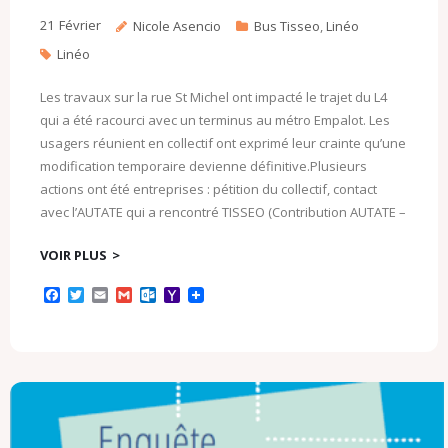
o
m
21
Février
Nicole Asencio
Bus Tisseo
,
Linéo
Linéo
Les travaux sur la rue St Michel ont impacté le trajet du L4
qui a été racourci avec un terminus au métro Empalot. Les
usagers réunient en collectif ont exprimé leur crainte qu’une
modification temporaire devienne définitive.Plusieurs
actions ont été entreprises : pétition du collectif, contact
avec l’AUTATE qui a rencontré TISSEO (Contribution AUTATE –
VOIR PLUS
F
T
E
G
O
Y
a
w
m
m
u
a
c
i
a
a
t
h
e
t
i
i
l
o
b
t
l
l
o
o
o
e
o
M
o
r
k
a
k
.
i
c
l
o