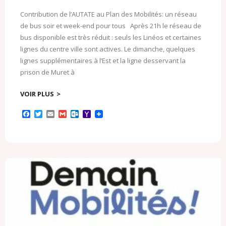
Contribution de l’AUTATE au Plan des Mobilités: un réseau
de bus soir et week-end pour tous Après 21h le réseau de
bus disponible est très réduit : seuls les Linéos et certaines
lignes du centre ville sont actives. Le dimanche, quelques
lignes supplémentaires à l’Est et la ligne desservant la
prison de Muret à
VOIR PLUS
F
T
E
G
O
Y
a
w
m
m
u
a
c
i
a
a
t
h
e
t
i
i
l
o
b
t
l
l
o
o
o
e
o
M
o
r
k
a
k
.
i
c
l
o
m