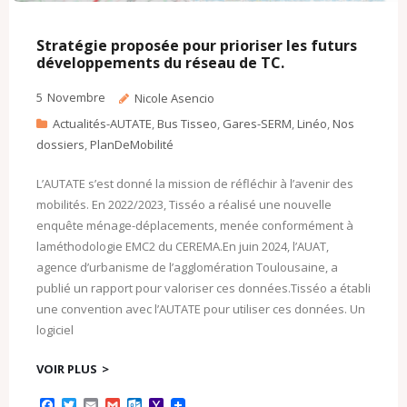
Stratégie proposée pour prioriser les futurs
développements du réseau de TC.
5
Novembre
Nicole Asencio
Actualités-AUTATE
,
Bus Tisseo
,
Gares-SERM
,
Linéo
,
Nos
dossiers
,
PlanDeMobilité
L’AUTATE s’est donné la mission de réfléchir à l’avenir des
mobilités. En 2022/2023, Tisséo a réalisé une nouvelle
enquête ménage-déplacements, menée conformément à
laméthodologie EMC2 du CEREMA.En juin 2024, l’AUAT,
agence d’urbanisme de l’agglomération Toulousaine, a
publié un rapport pour valoriser ces données.Tisséo a établi
une convention avec l’AUTATE pour utiliser ces données. Un
logiciel
VOIR PLUS
F
T
E
G
O
Y