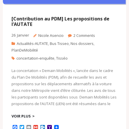
[Contribution au PDM] Les propositions de
l’AUTATE
26
Janvier
Nicole Asencio
2
Comments
Actualités-AUTATE
,
Bus Tisseo
,
Nos dossiers
,
PlanDeMobilité
concertation-enquête
,
Tisséo
La concertation « Demain Mobilités », lancée dans le cadre
du Plan De Mobilités (PDM), afin de recueillir les avis et
propositions sur les déplacements alternatifs à la voiture
dans notre Métropole vient d’être clôturée. Les avis de tous
les participants sont disponibles sous Demain Mobilités Les
propositions de l’AUTATE (LIEN) ont été résumées dans le
VOIR PLUS
F
T
E
G
O
Y