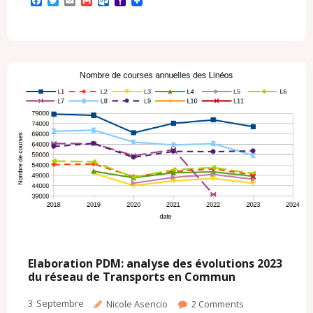
F
T
E
G
O
Y
a
w
m
m
u
a
c
i
a
a
t
h
e
t
i
i
l
o
b
t
l
l
o
o
o
e
o
M
o
r
k
a
k
.
i
c
l
o
m
Elaboration PDM: analyse des évolutions 2023
du réseau de Transports en Commun
3
Septembre
Nicole Asencio
2
Comments