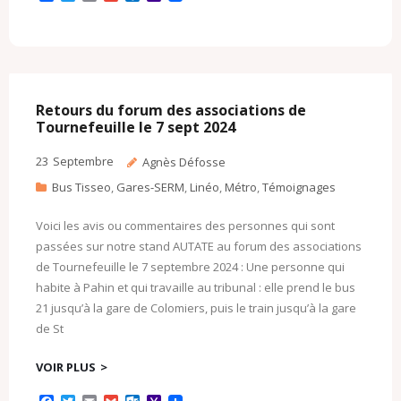
a
w
m
m
u
a
c
i
a
a
t
h
e
t
i
i
l
o
b
t
l
l
o
o
o
e
o
M
o
r
k
a
k
.
i
c
l
Retours du forum des associations de
o
Tournefeuille le 7 sept 2024
m
23
Septembre
Agnès Défosse
Bus Tisseo
,
Gares-SERM
,
Linéo
,
Métro
,
Témoignages
Voici les avis ou commentaires des personnes qui sont
passées sur notre stand AUTATE au forum des associations
de Tournefeuille le 7 septembre 2024 : Une personne qui
habite à Pahin et qui travaille au tribunal : elle prend le bus
21 jusqu’à la gare de Colomiers, puis le train jusqu’à la gare
de St
VOIR PLUS