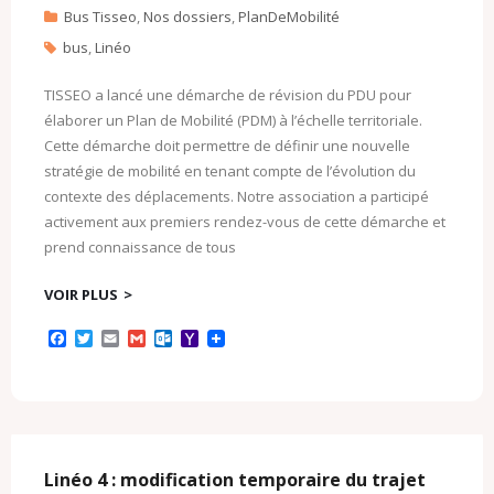
Bus Tisseo
,
Nos dossiers
,
PlanDeMobilité
bus
,
Linéo
TISSEO a lancé une démarche de révision du PDU pour
élaborer un Plan de Mobilité (PDM) à l’échelle territoriale.
Cette démarche doit permettre de définir une nouvelle
stratégie de mobilité en tenant compte de l’évolution du
contexte des déplacements. Notre association a participé
activement aux premiers rendez-vous de cette démarche et
prend connaissance de tous
VOIR PLUS
F
T
E
G
O
Y
a
w
m
m
u
a
c
i
a
a
t
h
e
t
i
i
l
o
b
t
l
l
o
o
o
e
o
M
o
r
k
a
k
.
i
c
l
Linéo 4 : modification temporaire du trajet