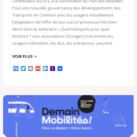
Contribution AUTATE à la concertation du Plan des Mobilités:
Pour une nouvelle gouvernance des développements des
Transports en Commun avec les usagers Actuellement
l’adaptation de l’offre de bus suit un processus très bien
décrit dans le webinaire « Quel transports pour quel
territoire ? »Les associations d’usagers tout comme les
usagers individuels, les élus, les entreprises peuvent
VOIR PLUS
F
T
E
G
O
Y
a
w
m
m
u
a
c
i
a
a
t
h
e
t
i
i
l
o
b
t
l
l
o
o
o
e
o
M
o
r
k
a
k
.
i
c
l
o
m