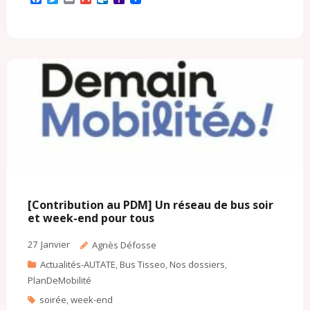
a
w
m
m
u
a
c
i
a
a
t
h
e
t
i
i
l
o
b
t
l
l
o
o
o
e
o
M
o
r
k
a
k
.
i
c
l
o
m
[Contribution au PDM] Un réseau de bus soir
et week-end pour tous
27
Janvier
Agnès Défosse
Actualités-AUTATE
,
Bus Tisseo
,
Nos dossiers
,
PlanDeMobilité
soirée
,
week-end