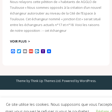
Nous relayons cette pétition de « habitants de AGGLO de
Toulouse » Nous sommes opposés à la création d’un nouvel
échangeur autoroutier au niveau de la Cité de l’Espace à
Toulouse. Cet échangeur nommé « jonction Est » serait situé
entre les échangeurs actuels n°17 et n°18. Voici les raisons
de notre opposition : – cet échangeur
VOIR PLUS
F
T
E
G
O
Y
a
w
m
m
u
a
c
i
a
a
t
h
e
t
i
i
l
o
b
t
l
l
o
o
o
e
o
M
o
r
k
a
k
.
i
Theme by
Think Up Themes Ltd
. Powered by
WordPress
.
c
l
o
m
Ce site utilise les cookies. Nous supposons que vous l'accept
mais vous pouvez le refuser si vous le souhaitez.
Réglage 