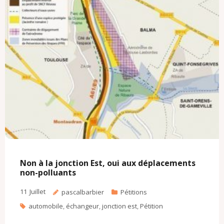
c
l
o
m
Non à la jonction Est, oui aux déplacements
non-polluants
11
Juillet
pascalbarbier
Pétitions
automobile
,
échangeur
,
jonction est
,
Pétition