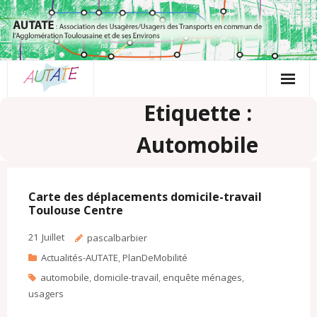
Passer
au
contenu
Etiquette :
Automobile
Carte des déplacements domicile-travail
Toulouse Centre
21
Juillet
pascalbarbier
Actualités-AUTATE
,
PlanDeMobilité
automobile
,
domicile-travail
,
enquête ménages
,
usagers