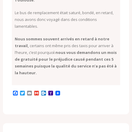
Le bus de remplacement était saturé, bondé, en retard,
nous avons donc voyagé dans des conditions
lamentables.
Nous sommes souvent arrivés en retard à notre
travail,
certains ont même pris des taxis pour arriver à
l’heure, c’est pourquo
i nous vous demandons un mois
de gratuité pour le préjudice causé pendant ces 5
semaines puisque la qualité du service n’a pas été à
la hauteur.
F
T
E
G
O
Y
a
w
m
m
u
a
c
i
a
a
t
h
e
t
i
i
l
o
b
t
l
l
o
o
o
e
o
M
o
r
k
a
k
.
i
c
l