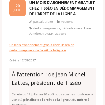
UN MOIS D’ABONNEMENT GRATUIT
20
CHEZ TISSÉO EN DÉDOMMAGEMENT
JUILLET
DE L’ARRÊT DE LA LIGNE A
pascalbarbier
Pétitions
dédommagements
,
dédoublement
,
ligne
A
,
métro
,
travaux
,
usagers
Un mois d’abonnement gratuit chez Tisséo en
dédommagement de l’arrêt de la ligne A
Créé le 17/08/2017
À l’attention : de Jean Michel
Lattes, président de Tisséo
Cet été du 17 juillet au 20 août nous sommes nombreux à
voir été
pénalisé de l’arrêt de la ligne A du métro à
Toulouse.