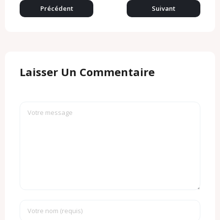
o
Précédent
Suivant
m
Laisser Un Commentaire