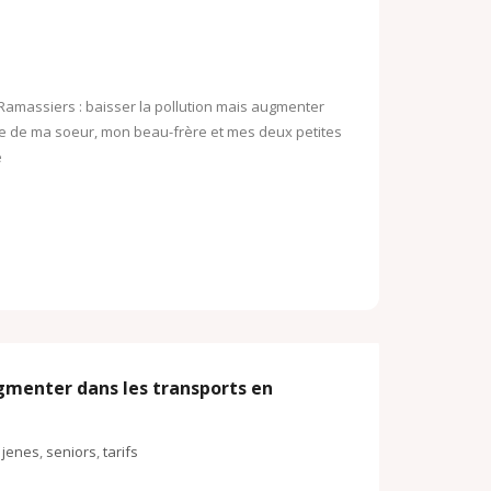
o
o
o
k
M
.
amassiers : baisser la pollution mais augmenter
a
isite de ma soeur, mon beau-frère et mes deux petites
c
i
e
o
l
m
ugmenter dans les transports en
,
jenes
,
seniors
,
tarifs