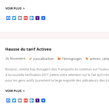
VOIR PLUS
F
T
E
G
O
Y
a
w
m
m
u
a
c
i
a
a
t
h
e
t
i
i
l
o
b
t
l
l
o
o
o
e
o
M
o
r
k
a
k
.
i
c
l
Hausse du tarif Activeo
o
m
26
Novembre
pascalbarbier
Témoignages
activeo
,
cart
Bonjour, comme bcp d’usagers des Transports en commun sur Toulouse, 
à la nouvelle tarification 2017. J’attire votre attention sur le fait qu’il n
pour les gens actifs (surement la large majorité des utilisateurs des t
VOIR PLUS
F
T
E
G
O
Y
a
w
m
m
u
a
c
i
a
a
t
h