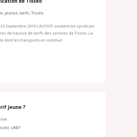
ication de Tisseo
ts
,
jeunes
,
tarifs
,
Tisséo
 23 Septembre 2016 L’AUTATE soutient les syndicats
res de hausse de tarifs des services de Tisseo. La
ille dont les transports en commun
rif jeune ?
esse
isséo
,
UNEF