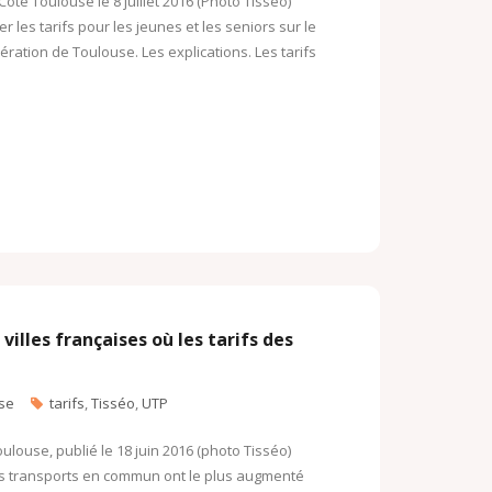
ôté Toulouse le 8 juillet 2016 (Photo Tisséo)
r les tarifs pour les jeunes et les seniors sur le
ation de Toulouse. Les explications. Les tarifs
illes françaises où les tarifs des
se
tarifs
,
Tisséo
,
UTP
ulouse, publié le 18 juin 2016 (photo Tisséo)
des transports en commun ont le plus augmenté