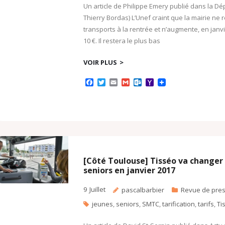
Un article de Philippe Emery publié dans la Dé
Thierry Bordas) L’Unef craint que la mairie ne r
transports à la rentrée et n’augmente, en janvi
10 €. Il restera le plus bas
VOIR PLUS
F
T
E
G
O
Y
a
w
m
m
u
a
c
i
a
a
t
h
e
t
i
i
l
o
b
t
l
l
o
o
o
e
o
M
o
r
k
a
k
.
i
c
l
o
[Côté Toulouse] Tisséo va changer l
m
seniors en janvier 2017
9
Juillet
pascalbarbier
Revue de pre
jeunes
,
seniors
,
SMTC
,
tarification
,
tarifs
,
Ti