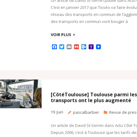
Un article de David St-Sernin publié dans Actu C
C’est en janvier 2017 que Tisséo va faire évolue
réseau des transports en commun de l’agglomér
des transports en commun vont bouger à
VOIR PLUS
F
T
E
G
O
Y
a
w
m
m
u
a
c
i
a
a
t
h
e
t
i
i
l
o
b
t
l
l
o
o
o
e
o
M
o
r
k
a
k
.
i
c
l
o
[CôtéToulouse] Toulouse parmi les v
m
transports ont le plus augmenté
19
Juin
pascalbarbier
Revue de pres
Un article de David St-Sernin dans Actu Côté To
Depuis 2006, c’est à Toulouse que les tarifs 