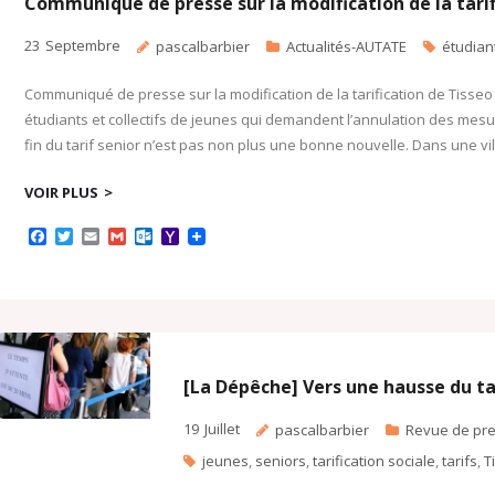
c
l
Communiqué de presse sur la modification de la tarif
o
m
23
Septembre
pascalbarbier
Actualités-AUTATE
étudian
Communiqué de presse sur la modification de la tarification de Tisseo
étudiants et collectifs de jeunes qui demandent l’annulation des mesu
fin du tarif senior n’est pas non plus une bonne nouvelle. Dans une v
VOIR PLUS
F
T
E
G
O
Y
a
w
m
m
u
a
c
i
a
a
t
h
e
t
i
i
l
o
b
t
l
l
o
o
o
e
o
M
o
r
k
a
k
.
i
c
l
[La Dépêche] Vers une hausse du ta
o
m
19
Juillet
pascalbarbier
Revue de pr
jeunes
,
seniors
,
tarification sociale
,
tarifs
,
T