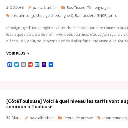
2
Octobre
pascalbarbier
Bus Tisseo
,
Témoignages
fréquence
,
guichet
,
guichets
,
ligne C
,
Ramassiers
,
SNCF
,
tarifs
témoignage d’une usagère : « Prendre les transports en commun aux R
les risques de crise de nerf ! » Au début du mois d’août, j’ai reçu la v
nièces. Le 8 août, nous avons décidé d’aller faire une visite à Toulous
VOIR PLUS
F
T
E
G
O
Y
a
w
m
m
u
a
c
i
a
a
t
h
e
t
i
i
l
o
b
t
l
l
o
o
o
e
o
M
o
r
k
a
k
.
i
c
l
[CôtéToulouse] Voici à quel niveau les tarifs vont a
o
commun à Toulouse
m
30
Mars
pascalbarbier
Revue de presse
abonnements