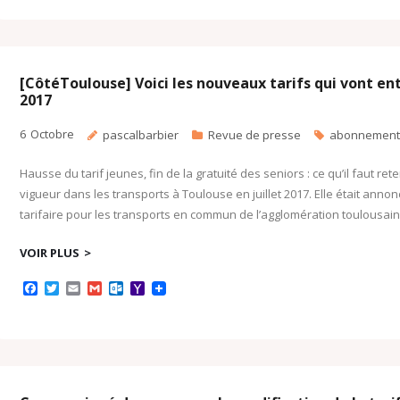
e
t
i
i
l
o
b
t
l
l
o
o
o
e
o
M
o
r
k
a
k
.
i
c
l
[CôtéToulouse] Voici les nouveaux tarifs qui vont en
o
2017
m
6
Octobre
pascalbarbier
Revue de presse
abonnement
Hausse du tarif jeunes, fin de la gratuité des seniors : ce qu’il faut rete
vigueur dans les transports à Toulouse en juillet 2017. Elle était anno
tarifaire pour les transports en commun de l’agglomération toulousain
VOIR PLUS
F
T
E
G
O
Y
a
w
m
m
u
a
c
i
a
a
t
h
e
t
i
i
l
o
b
t
l
l
o
o
o
e
o
M
o
r
k
a
k
.
i