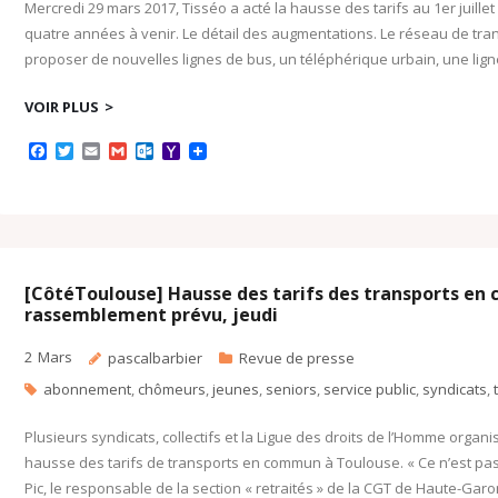
Mercredi 29 mars 2017, Tisséo a acté la hausse des tarifs au 1er juille
quatre années à venir. Le détail des augmentations. Le réseau de tr
proposer de nouvelles lignes de bus, un téléphérique urbain, une lig
VOIR PLUS
F
T
E
G
O
Y
a
w
m
m
u
a
c
i
a
a
t
h
e
t
i
i
l
o
b
t
l
l
o
o
o
e
o
M
o
r
k
a
k
.
i
c
l
[CôtéToulouse] Hausse des tarifs des transports en
o
rassemblement prévu, jeudi
m
2
Mars
pascalbarbier
Revue de presse
abonnement
,
chômeurs
,
jeunes
,
seniors
,
service public
,
syndicats
,
Plusieurs syndicats, collectifs et la Ligue des droits de l’Homme organ
hausse des tarifs de transports en commun à Toulouse. « Ce n’est pas
Pic, le responsable de la section « retraités » de la CGT de Haute-Garo