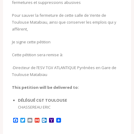
fermetures et suppressions abusives
Pour sauver la fermeture de cette salle de Vente de
Toulouse Matabiau, ainsi que conserver les emplois qui y
affèrent,
Je signe cette pétition
Cette pétition sera remise à:
-Directeur de l’ESV TGV ATLANTIQUE Pyrénées en Gare de
Toulouse Matabiau
This petition will be delivered to:
DÉLÉGUÉ CGT TOULOUSE
CHASSEREAU ERIC
F
T
E
G
O
Y
a
w
m
m
u
a
c
i
a
a
t
h