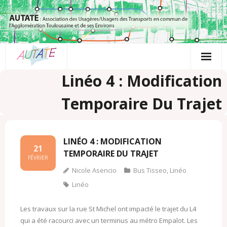
Passer
au
contenu
Linéo 4 : Modification
Temporaire Du Trajet
LINÉO 4 : MODIFICATION
21
TEMPORAIRE DU TRAJET
FÉVRIER
Nicole Asencio
Bus Tisseo
,
Linéo
Linéo
Les travaux sur la rue St Michel ont impacté le trajet du L4
qui a été racourci avec un terminus au métro Empalot. Les