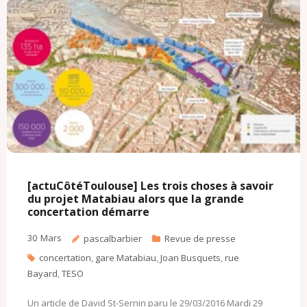
o
r
k
a
k
.
i
c
l
o
m
[actuCôtéToulouse] Les trois choses à savoir
du projet Matabiau alors que la grande
concertation démarre
30
Mars
pascalbarbier
Revue de presse
concertation
,
gare Matabiau
,
Joan Busquets
,
rue
Bayard
,
TESO
Un article de David St-Sernin paru le 29/03/2016 Mardi 29