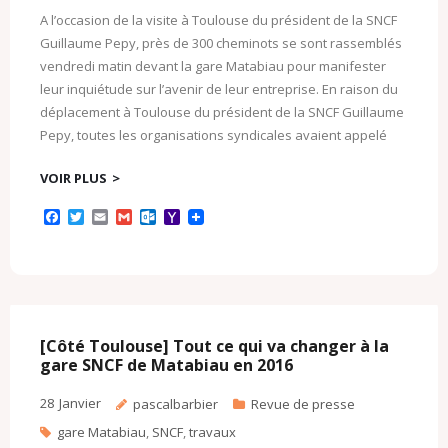
A l’occasion de la visite à Toulouse du président de la SNCF
Guillaume Pepy, près de 300 cheminots se sont rassemblés
vendredi matin devant la gare Matabiau pour manifester
leur inquiétude sur l’avenir de leur entreprise. En raison du
déplacement à Toulouse du président de la SNCF Guillaume
Pepy, toutes les organisations syndicales avaient appelé
VOIR PLUS
F
T
E
G
O
Y
a
w
m
m
u
a
c
i
a
a
t
h
e
t
i
i
l
o
b
t
l
l
o
o
o
e
o
M
o
r
k
a
k
.
i
c
l
[Côté Toulouse] Tout ce qui va changer à la
o
gare SNCF de Matabiau en 2016
m
28
Janvier
pascalbarbier
Revue de presse
gare Matabiau
,
SNCF
,
travaux