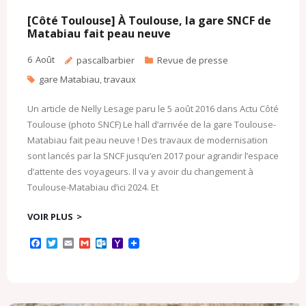
[Côté Toulouse] À Toulouse, la gare SNCF de
Matabiau fait peau neuve
6
Août
pascalbarbier
Revue de presse
gare Matabiau
,
travaux
Un article de Nelly Lesage paru le 5 août 2016 dans Actu Côté
Toulouse (photo SNCF) Le hall d’arrivée de la gare Toulouse-
Matabiau fait peau neuve ! Des travaux de modernisation
sont lancés par la SNCF jusqu’en 2017 pour agrandir l’espace
d’attente des voyageurs. Il va y avoir du changement à
Toulouse-Matabiau d’ici 2024. Et
VOIR PLUS
F
T
E
G
O
Y
a
w
m
m
u
a
c
i
a
a
t
h
e
t
i
i
l
o
b
t
l
l
o
o
o
e
o
M