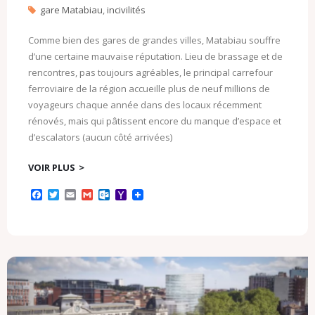
gare Matabiau
,
incivilités
Comme bien des gares de grandes villes, Matabiau souffre
d’une certaine mauvaise réputation. Lieu de brassage et de
rencontres, pas toujours agréables, le principal carrefour
ferroviaire de la région accueille plus de neuf millions de
voyageurs chaque année dans des locaux récemment
rénovés, mais qui pâtissent encore du manque d’espace et
d’escalators (aucun côté arrivées)
VOIR PLUS
F
T
E
G
O
Y
a
w
m
m
u
a
c
i
a
a
t
h
e
t
i
i
l
o
b
t
l
l
o
o
o
e
o
M
o
r
k
a
k
.
i
c
l
o
m