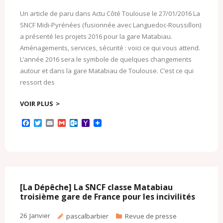
Un article de paru dans Actu Côté Toulouse le 27/01/2016 La
SNCF Midi-Pyrénées (fusionnée avec Languedoc-Roussillon)
a présenté les projets 2016 pour la gare Matabiau.
Aménagements, services, sécurité : voici ce qui vous attend.
L’année 2016 sera le symbole de quelques changements
autour et dans la gare Matabiau de Toulouse. C’est ce qui
ressort des
VOIR PLUS
F
T
E
G
O
Y
a
w
m
m
u
a
c
i
a
a
t
h
e
t
i
i
l
o
b
t
l
l
o
o
o
e
o
M
o
r
k
a
k
.
i
c
l
[La Dépêche] La SNCF classe Matabiau
o
troisième gare de France pour les incivilités
m
26
Janvier
pascalbarbier
Revue de presse