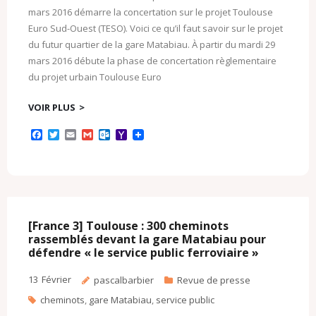
mars 2016 démarre la concertation sur le projet Toulouse
Euro Sud-Ouest (TESO). Voici ce qu’il faut savoir sur le projet
du futur quartier de la gare Matabiau. À partir du mardi 29
mars 2016 débute la phase de concertation règlementaire
du projet urbain Toulouse Euro
VOIR PLUS
F
T
E
G
O
Y
a
w
m
m
u
a
c
i
a
a
t
h
e
t
i
i
l
o
b
t
l
l
o
o
o
e
o
M
o
r
k
a
k
.
i
c
l
[France 3] Toulouse : 300 cheminots
o
rassemblés devant la gare Matabiau pour
m
défendre « le service public ferroviaire »
13
Février
pascalbarbier
Revue de presse
cheminots
,
gare Matabiau
,
service public