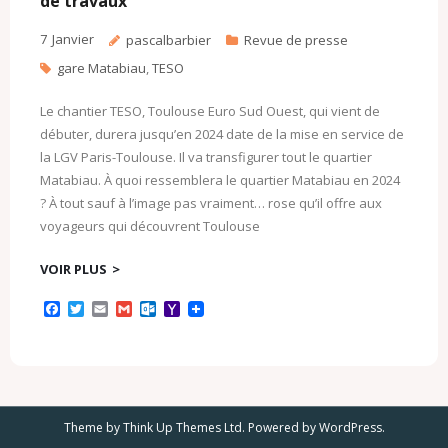
de travaux
7
Janvier
pascalbarbier
Revue de presse
gare Matabiau
,
TESO
Le chantier TESO, Toulouse Euro Sud Ouest, qui vient de
débuter, durera jusqu’en 2024 date de la mise en service de
la LGV Paris-Toulouse. Il va transfigurer tout le quartier
Matabiau. À quoi ressemblera le quartier Matabiau en 2024
? À tout sauf à l’image pas vraiment… rose qu’il offre aux
voyageurs qui découvrent Toulouse
VOIR PLUS
F
T
E
G
O
Y
a
w
m
m
u
a
c
i
a
a
t
h
e
t
i
i
l
o
b
t
l
l
o
o
o
e
o
M
o
r
k
a
k
.
i
Theme by
Think Up Themes Ltd
. Powered by
WordPress
.
c
l