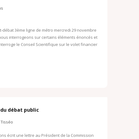
o
ns
o
o
k
M
.
t-débat 3ème ligne de métro mercredi 29 novembre
a
ous nous interrogeons sur certains éléments énoncés et
c
i
terroge le Conseil Scientifique sur le volet financier
o
l
m
 du débat public
,
Tisséo
ns écrit une lettre au Président de la Commission