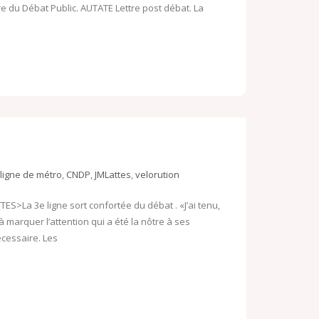
e du Débat Public. AUTATE Lettre post débat. La
ligne de métro
,
CNDP
,
JMLattes
,
velorution
ES>La 3e ligne sort confortée du débat . «J’ai tenu,
 marquer l’attention qui a été la nôtre à ses
écessaire. Les