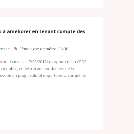
o à améliorer en tenant compte des
resse
3ème ligne de métro
,
CNDP
che du midi le 17/02/2017 Le rapport de la CPDP,
débat public, et des recommandations de la
seoir un projet «plutôt opportun». Un projet de