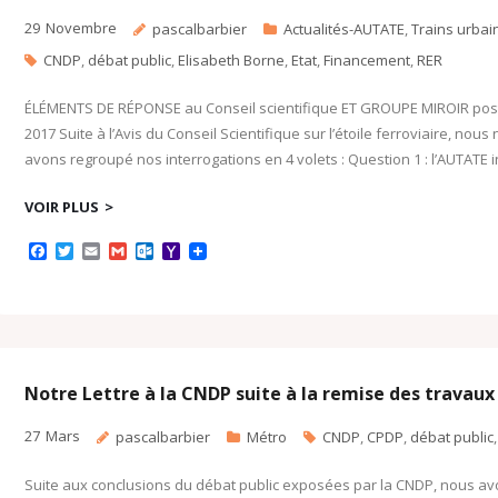
29
Novembre
pascalbarbier
Actualités-AUTATE
,
Trains urbai
CNDP
,
débat public
,
Elisabeth Borne
,
Etat
,
Financement
,
RER
ÉLÉMENTS DE RÉPONSE au Conseil scientifique ET GROUPE MIROIR pos
2017 Suite à l’Avis du Conseil Scientifique sur l’étoile ferroviaire, n
avons regroupé nos interrogations en 4 volets : Question 1 : l’AUTATE in
VOIR PLUS
F
T
E
G
O
Y
a
w
m
m
u
a
c
i
a
a
t
h
e
t
i
i
l
o
b
t
l
l
o
o
o
e
o
M
o
r
k
a
k
.
i
c
l
Notre Lettre à la CNDP suite à la remise des travaux
o
m
27
Mars
pascalbarbier
Métro
CNDP
,
CPDP
,
débat public
Suite aux conclusions du débat public exposées par la CNDP, nous avo