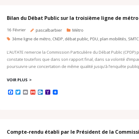
o
r
k
a
k
.
i
c
l
o
Bilan du Débat Public sur la troisième ligne de métro 
m
16
Février
pascalbarbier
Métro
3ème ligne de métro
,
CNDP
,
débat public
,
PDU
,
plan mobilités
,
SMTC
L’AUTATE remercie la Commission Particulière du Débat Public (CPDP) pou
constate toutefois que dans son rapport final, dans sa volonté d’impar
poursuivre une concertation de même qualité jusqu’à l’enquête publiqu
VOIR PLUS
F
T
E
G
O
Y
a
w
m
m
u
a
c
i
a
a
t
h
e
t
i
i
l
o
b
t
l
l
o
o
o
e
o
M
o
r
k
a
k
.
i
c
l
Compte-rendu établi par le Président de la Commissi
o