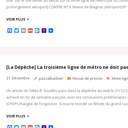
vue sur le site dédié au débat sur la 3ème ligne de métro par la Com
prolongement aéroport) CONTRE N° 3. Mairie de Blagnac (Aéroport) N°
VOIR PLUS
F
T
E
G
O
Y
a
w
m
m
u
a
c
i
a
a
t
h
e
t
i
i
l
o
b
t
l
l
o
o
o
e
o
M
o
r
k
a
k
.
i
c
l
[La Dépêche] La troisième ligne de métro ne doit pas 
o
m
21
Décembre
pascalbarbier
Revue de presse
3ème lig
Un article de Gilles-R. Souillés paru dans la dépêche du midi le 21/12/2
achevé en fin de semaine passée, avec les conclusions préliminaires 
(CPDP) chargée de l’organiser. Si tout le monde se félicite du grand s
VOIR PLUS
F
T
E
G
O
Y