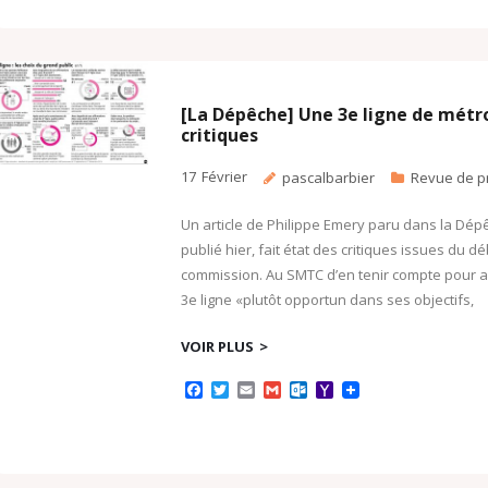
c
i
a
a
t
h
e
t
i
i
l
o
b
t
l
l
o
o
o
e
o
M
o
r
k
a
k
.
i
c
l
[La Dépêche] Une 3e ligne de métr
o
critiques
m
17
Février
pascalbarbier
Revue de p
Un article de Philippe Emery paru dans la Dépê
publié hier, fait état des critiques issues du 
commission. Au SMTC d’en tenir compte pour as
3e ligne «plutôt opportun dans ses objectifs,
VOIR PLUS
F
T
E
G
O
Y
a
w
m
m
u
a
c
i
a
a
t
h
e
t
i
i
l
o
b
t
l
l
o
o
o
e
o
M