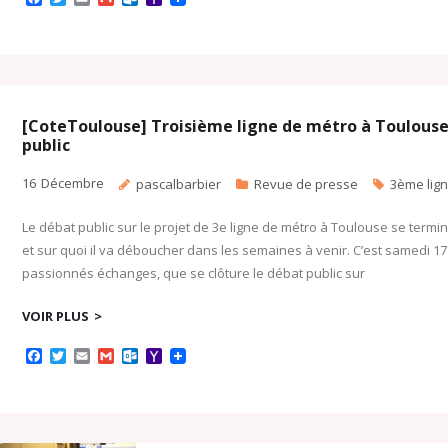
a
w
m
m
u
a
c
i
a
a
t
h
e
t
i
i
l
o
b
t
l
l
o
o
o
e
o
M
o
r
k
a
k
.
i
c
l
[CoteToulouse] Troisième ligne de métro à Toulouse :
o
public
m
16
Décembre
pascalbarbier
Revue de presse
3ème lig
Le débat public sur le projet de 3e ligne de métro à Toulouse se termin
et sur quoi il va déboucher dans les semaines à venir. C’est samedi 17
passionnés échanges, que se clôture le débat public sur
VOIR PLUS
F
T
E
G
O
Y
a
w
m
m
u
a
c
i
a
a
t
h
e
t
i
i
l
o
b
t
l
l
o
o
o
e
o
M