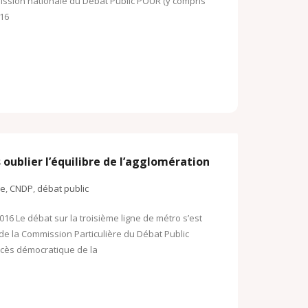
mission nationale du Débat Public POUR (y compris
 16
oublier l’équilibre de l’agglomération
ne
,
CNDP
,
débat public
016 Le débat sur la troisième ligne de métro s’est
de la Commission Particulière du Débat Public
uccès démocratique de la