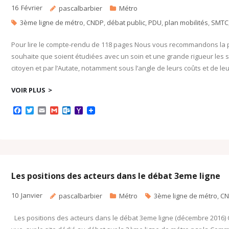
m
16
Février
pascalbarbier
Métro
3ème ligne de métro
,
CNDP
,
débat public
,
PDU
,
plan mobilités
,
SMTC
Pour lire le compte-rendu de 118 pages Nous vous recommandons la pa
souhaite que soient étudiées avec un soin et une grande rigueur les so
citoyen et par l’Autate, notamment sous l’angle de leurs coûts et de l
VOIR PLUS
F
T
E
G
O
Y
a
w
m
m
u
a
c
i
a
a
t
h
e
t
i
i
l
o
b
t
l
l
o
o
o
e
o
M
o
r
k
a
k
.
i
c
l
Les positions des acteurs dans le débat 3eme ligne
o
m
10
Janvier
pascalbarbier
Métro
3ème ligne de métro
,
CN
Les positions des acteurs dans le débat 3eme ligne (décembre 2016) C