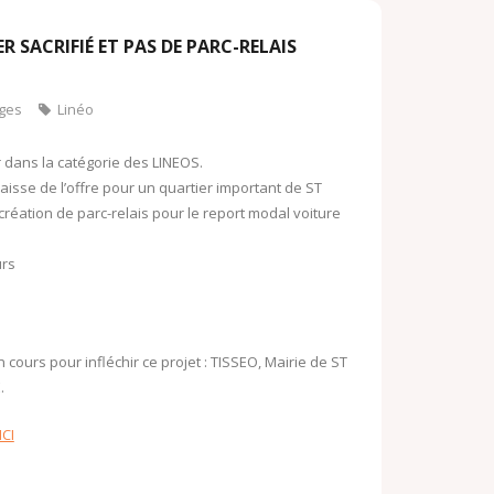
o
o
o
R SACRIFIÉ ET PAS DE PARC-RELAIS
k
M
.
ges
Linéo
a
c
i
 dans la catégorie des LINEOS.
o
l
isse de l’offre pour un quartier important de ST
m
éation de parc-relais pour le report modal voiture
urs
ours pour infléchir ce projet : TISSEO, Mairie de ST
.
ICI