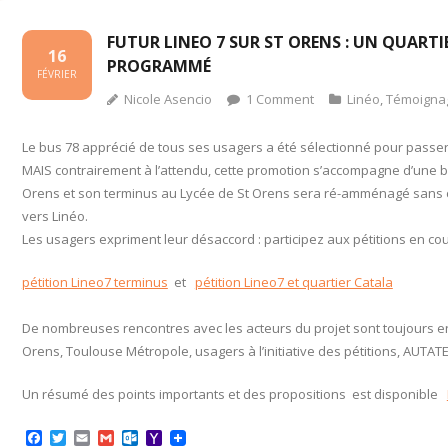
FUTUR LINEO 7 SUR ST ORENS : UN QUARTIE
16
PROGRAMMÉ
FÉVRIER
Nicole Asencio
1
Comment
Linéo
,
Témoigna
Le bus 78 apprécié de tous ses usagers a été sélectionné pour passer
MAIS contrairement à l’attendu, cette promotion s’accompagne d’une ba
Orens et son terminus au Lycée de St Orens sera ré-amménagé sans cr
vers Linéo.
Les usagers expriment leur désaccord : participez aux pétitions en co
pétition Lineo7 terminus
et
pétition Lineo7 et quartier Catala
De nombreuses rencontres avec les acteurs du projet sont toujours en c
Orens, Toulouse Métropole, usagers à l’initiative des pétitions, AUTATE
Un résumé des points importants et des propositions est disponible
F
T
E
G
O
Y