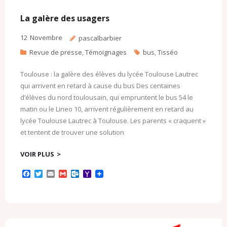
La galère des usagers
12
Novembre
pascalbarbier
Revue de presse
,
Témoignages
bus
,
Tisséo
Toulouse : la galère des élèves du lycée Toulouse Lautrec
qui arrivent en retard à cause du bus Des centaines
d’élèves du nord toulousain, qui empruntent le bus 54 le
matin ou le Lineo 10, arrivent régulièrement en retard au
lycée Toulouse Lautrec à Toulouse. Les parents « craquent »
et tentent de trouver une solution
VOIR PLUS
F
T
E
G
O
Y
a
w
m
m
u
a
c
i
a
a
t
h
e
t
i
i
l
o
b
t
l
l
o
o
o
e
o
M
o
r
k
a