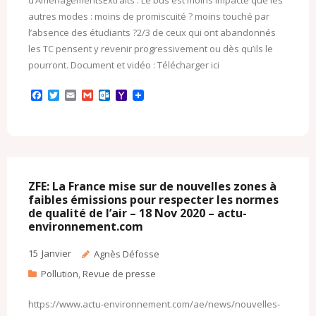
autres modes : moins de promiscuité ? moins touché par
l’absence des étudiants ?2/3 de ceux qui ont abandonnés
les TC pensent y revenir progressivement ou dès qu’ils le
pourront. Document et vidéo : Télécharger ici
F
T
E
G
O
Y
a
w
m
m
u
a
c
i
a
a
t
h
e
t
i
i
l
o
b
t
l
l
o
o
o
e
o
M
o
r
k
a
k
.
i
c
l
ZFE: La France mise sur de nouvelles zones à
o
faibles émissions pour respecter les normes
m
de qualité de l’air – 18 Nov 2020 – actu-
environnement.com
15
Janvier
Agnès Défosse
Pollution
,
Revue de presse
https://www.actu-environnement.com/ae/news/nouvelles-