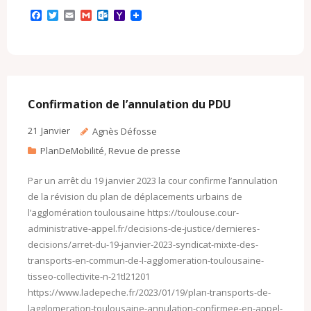
F
T
E
G
O
Y
a
w
m
m
u
a
c
i
a
a
t
h
e
t
i
i
l
o
b
t
l
l
o
o
o
e
o
M
o
r
k
a
k
.
i
c
l
Confirmation de l’annulation du PDU
o
m
21
Janvier
Agnès Défosse
PlanDeMobilité
,
Revue de presse
Par un arrêt du 19 janvier 2023 la cour confirme l’annulation
de la révision du plan de déplacements urbains de
l’agglomération toulousaine https://toulouse.cour-
administrative-appel.fr/decisions-de-justice/dernieres-
decisions/arret-du-19-janvier-2023-syndicat-mixte-des-
transports-en-commun-de-l-agglomeration-toulousaine-
tisseo-collectivite-n-21tl21201
https://www.ladepeche.fr/2023/01/19/plan-transports-de-
lagglomeration-toulousaine-annulation-confirmee-en-appel-