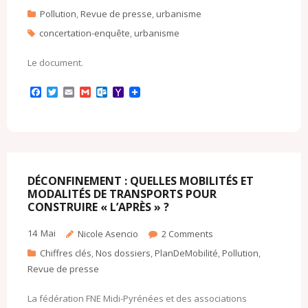
Pollution
,
Revue de presse
,
urbanisme
concertation-enquête
,
urbanisme
Le document.
F
T
E
G
O
Y
a
w
m
m
u
a
c
i
a
a
t
h
e
t
i
i
l
o
b
t
l
l
o
o
o
e
o
M
o
r
k
a
k
.
i
c
l
DÉCONFINEMENT : QUELLES MOBILITÉS ET
o
MODALITÉS DE TRANSPORTS POUR
m
CONSTRUIRE « L’APRÈS » ?
14
Mai
Nicole Asencio
2
Comments
Chiffres clés
,
Nos dossiers
,
PlanDeMobilité
,
Pollution
,
Revue de presse
La fédération FNE Midi-Pyrénées et des associations