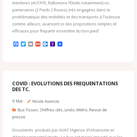
membres (AUTATE, Rallumons l’Etoile notamment) ou
partenaires (2 Pieds 2 Roues), très engagées dans la
problématique des mobilités et des transports à Toulouse
comme ailleurs, avancent ici des propositions simples et
efficaces pour ‘Repartir ensemble du bon pied’.
F
T
E
G
O
Y
a
w
m
m
u
a
c
i
a
a
t
h
e
t
i
i
l
o
b
t
l
l
o
o
o
e
o
M
o
r
k
a
k
.
i
c
l
COVID : EVOLUTIONS DES FREQUENTATIONS
o
DES TC.
m
9
Mai
Nicole Asencio
Bus Tisseo
,
Chiffres clés
,
Linéo
,
Métro
,
Revue de
presse
Documents produits par AUAT l’Agence d’Urbanisme et
d’AménagementsExtraits : Le bus est moins impacté que les