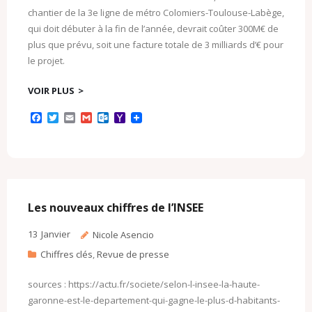
chantier de la 3e ligne de métro Colomiers-Toulouse-Labège,
qui doit débuter à la fin de l’année, devrait coûter 300M€ de
plus que prévu, soit une facture totale de 3 milliards d’€ pour
le projet.
VOIR PLUS
F
T
E
G
O
Y
a
w
m
m
u
a
c
i
a
a
t
h
e
t
i
i
l
o
b
t
l
l
o
o
o
e
o
M
o
r
k
a
k
.
i
c
l
Les nouveaux chiffres de l’INSEE
o
m
13
Janvier
Nicole Asencio
Chiffres clés
,
Revue de presse
sources : https://actu.fr/societe/selon-l-insee-la-haute-
garonne-est-le-departement-qui-gagne-le-plus-d-habitants-