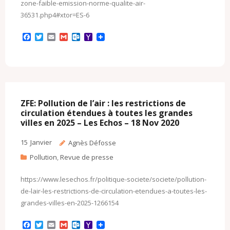
zone-faible-emission-norme-qualite-air-
36531.php4#xtor=ES-6
F
T
E
G
O
Y
a
w
m
m
u
a
c
i
a
a
t
h
e
t
i
i
l
o
b
t
l
l
o
o
o
e
o
M
o
r
k
a
k
.
i
c
l
ZFE: Pollution de l’air : les restrictions de
o
circulation étendues à toutes les grandes
m
villes en 2025 – Les Echos – 18 Nov 2020
15
Janvier
Agnès Défosse
Pollution
,
Revue de presse
https://www.lesechos.fr/politique-societe/societe/pollution-
de-lair-les-restrictions-de-circulation-etendues-a-toutes-les-
grandes-villes-en-2025-1266154
F
T
E
G
O
Y