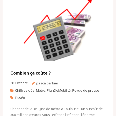
k
.
i
c
l
o
m
Combien ça coûte ?
28
Octobre
pascalbarbier
Chiffres clés
,
Métro
,
PlanDeMobilité
,
Revue de presse
Tisséo
Chantier de la 3e ligne de métro à Toulouse : un surcoût de
300 millions d’euros Sous l’effet de l’inflation, l’énorme