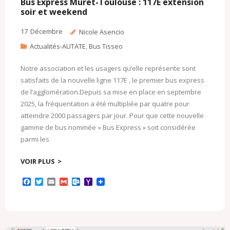
Bus Express Muret-Toulouse : 117E extension
soir et weekend
17
Décembre
Nicole Asencio
Actualités-AUTATE
,
Bus Tisseo
Notre association et les usagers qu’elle représente sont
satisfaits de la nouvelle ligne 117E , le premier bus express
de l’agglomération.Depuis sa mise en place en septembre
2025, la fréquentation a été multipliée par quatre pour
atteindre 2000 passagers par jour. Pour que cette nouvelle
gamme de bus nommée « Bus Express » soit considérée
parmi les
VOIR PLUS
F
T
E
G
O
Y
a
w
m
m
u
a
c
i
a
a
t
h
e
t
i
i
l
o
b
t
l
l
o
o
o
e
o
M