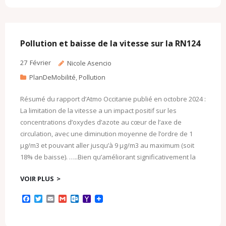
e
t
i
i
l
o
b
t
l
l
o
o
o
e
o
M
o
r
k
a
k
.
i
c
l
Pollution et baisse de la vitesse sur la RN124
o
m
27
Février
Nicole Asencio
PlanDeMobilité
,
Pollution
Résumé du rapport d’Atmo Occitanie publié en octobre 2024 :
La limitation de la vitesse a un impact positif sur les
concentrations d’oxydes d’azote au cœur de l’axe de
circulation, avec une diminution moyenne de l’ordre de 1
μg/m3 et pouvant aller jusqu’à 9 μg/m3 au maximum (soit
18% de baisse). …..Bien qu’améliorant significativement la
VOIR PLUS
F
T
E
G
O
Y
a
w
m
m
u
a
c
i
a
a
t
h
e
t
i
i
l
o