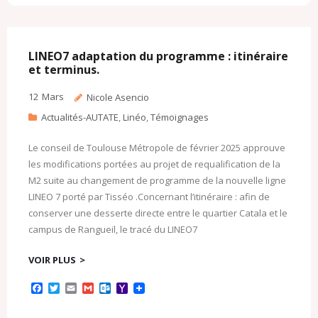
b
t
l
l
o
o
o
e
o
M
o
r
k
a
k
.
i
c
l
LINEO7 adaptation du programme : itinéraire
o
et terminus.
m
12
Mars
Nicole Asencio
Actualités-AUTATE
,
Linéo
,
Témoignages
Le conseil de Toulouse Métropole de février 2025 approuve
les modifications portées au projet de requalification de la
M2 suite au changement de programme de la nouvelle ligne
LINEO 7 porté par Tisséo .Concernant l’itinéraire : afin de
conserver une desserte directe entre le quartier Catala et le
campus de Rangueil, le tracé du LINEO7
VOIR PLUS
F
T
E
G
O
Y
a
w
m
m
u
a
c
i
a
a
t
h