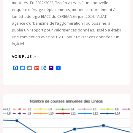
mobilités. En 2022/2023, Tisséo a réalisé une nouvelle
enquête ménage-déplacements, menée conformément à
laméthodologie EMC2 du CEREMA.En juin 2024, l’AUAT,
agence d’urbanisme de l’agglomération Toulousaine, a
publié un rapport pour valoriser ces données.Tisséo a établi
une convention avec l’AUTATE pour utiliser ces données. Un
logiciel
VOIR PLUS
F
T
E
G
O
Y
a
w
m
m
u
a
c
i
a
a
t
h
e
t
i
i
l
o
b
t
l
l
o
o
o
e
o
M
o
r
k
a
k
.
i
c
l
o
m