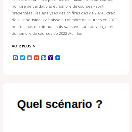
nombre de validations et nombre de courses –sont
présentées : les analyses des chiffres clés de 2024 Extrait
de la conclusion : La baisse du nombre de courses en 2023
ne s’est pas maintenue mais sansavoir un rattrapage réel
du nombre de courses de 2022 .Voir les
VOIR PLUS
F
T
E
G
O
Y
a
w
m
m
u
a
c
i
a
a
t
h
e
t
i
i
l
o
b
t
l
l
o
o
o
e
o
M
o
r
k
a
k
.
i
c
l
o
m