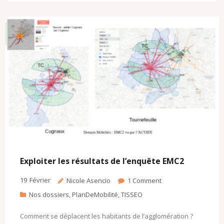
b
t
l
l
o
o
o
e
o
M
o
r
k
a
k
.
i
c
l
o
m
Exploiter les résultats de l’enquête EMC2
19
Février
Nicole Asencio
1
Comment
Nos dossiers
,
PlanDeMobilité
,
TISSEO
Comment se déplacent les habitants de l’agglomération ?