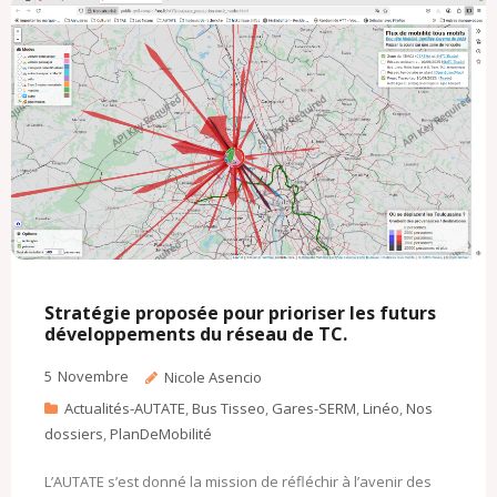
o
r
k
a
k
.
i
c
l
o
m
Stratégie proposée pour prioriser les futurs
développements du réseau de TC.
5
Novembre
Nicole Asencio
Actualités-AUTATE
,
Bus Tisseo
,
Gares-SERM
,
Linéo
,
Nos
dossiers
,
PlanDeMobilité
L’AUTATE s’est donné la mission de réfléchir à l’avenir des