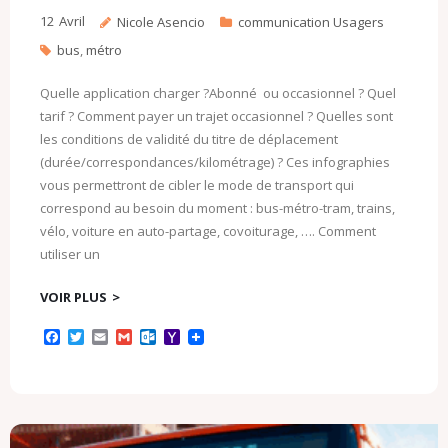
12
Avril
Nicole Asencio
communication Usagers
bus
,
métro
Quelle application charger ?Abonné ou occasionnel ? Quel
tarif ? Comment payer un trajet occasionnel ? Quelles sont
les conditions de validité du titre de déplacement
(durée/correspondances/kilométrage) ? Ces infographies
vous permettront de cibler le mode de transport qui
correspond au besoin du moment : bus-métro-tram, trains,
vélo, voiture en auto-partage, covoiturage, …. Comment
utiliser un
VOIR PLUS
F
T
E
G
O
Y
a
w
m
m
u
a
c
i
a
a
t
h
e
t
i
i
l
o
b
t
l
l
o
o
o
e
o
M
o
r
k
a