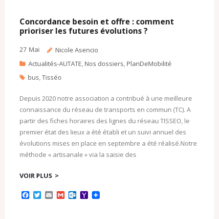
Concordance besoin et offre : comment
prioriser les futures évolutions ?
27
Mai
Nicole Asencio
Actualités-AUTATE
,
Nos dossiers
,
PlanDeMobilité
bus
,
Tisséo
Depuis 2020 notre association a contribué à une meilleure
connaissance du réseau de transports en commun (TC). A
partir des fiches horaires des lignes du réseau TISSEO, le
premier état des lieux a été établi et un suivi annuel des
évolutions mises en place en septembre a été réalisé.Notre
méthode « artisanale » via la saisie des
VOIR PLUS
F
T
E
G
O
Y
a
w
m
m
u
a
c
i
a
a
t
h
e
t
i
i
l
o