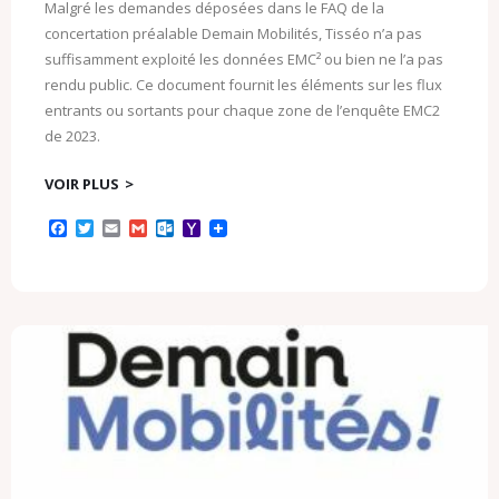
Malgré les demandes déposées dans le FAQ de la
concertation préalable Demain Mobilités, Tisséo n’a pas
suffisamment exploité les données EMC² ou bien ne l’a pas
rendu public. Ce document fournit les éléments sur les flux
entrants ou sortants pour chaque zone de l’enquête EMC2
de 2023.
VOIR PLUS
F
T
E
G
O
Y
a
w
m
m
u
a
c
i
a
a
t
h
e
t
i
i
l
o
b
t
l
l
o
o
o
e
o
M
o
r
k
a
k
.
i
c
l
o
m