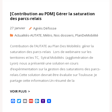
[Contribution au PDM] Gérer la saturation
des parcs-relais
27
Janvier
Agnès Défosse
Actualités-AUTATE
,
Métro
,
Nos dossiers
,
PlanDeMobilité
Contribution de l’AUTATE au Plan Des Mobilités: gérer la
saturation des parcs-relais Lors de webinaire sur les
territoires et les TC, Sytral Mobilités (agglomération de
Lyon) nous a présenté une solution en cours
d’expérimentation sur la gestion des saturations des parcs-
relais.Cette solution devrait être évaluée sur Toulouse. Je
partage cette information.Un résumé de la
VOIR PLUS
F
T
E
G
O
Y
a
w
m
m
u
a
c
i
a
a
t
h