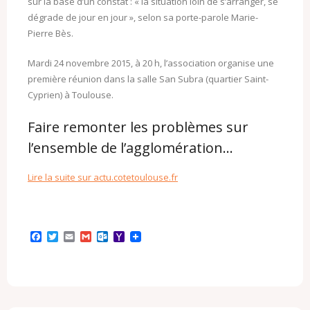
sur la base d’un constat : « la situation loin de s’arranger, se
dégrade de jour en jour », selon sa porte-parole Marie-
Pierre Bès.
Mardi 24 novembre 2015, à 20 h, l’association organise une
première réunion dans la salle San Subra (quartier Saint-
Cyprien) à Toulouse.
Faire remonter les problèmes sur
l’ensemble de l’agglomération…
Lire la suite sur actu.cotetoulouse.fr
F
T
E
G
O
Y
a
w
m
m
u
a
c
i
a
a
t
h
e
t
i
i
l
o
b
t
l
l
o
o
o
e
o
M
o
r
k
a