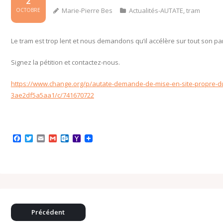
2
Marie-Pierre Bes
Actualités-AUTATE
,
tram
OCTOBRE
Le tram est trop lent et nous demandons qu’il accélère sur tout son parco
Signez la pétition et contactez-nous.
https://www.change.org/p/autate-demande-de-mise-en-site-propre-d
3ae2df5a5aa1/c/741670722
F
T
E
G
O
Y
a
w
m
m
u
a
c
i
a
a
t
h
e
t
i
i
l
o
b
t
l
l
o
o
o
e
o
M
o
r
k
a
k
.
i
c
l
o
Précédent
m