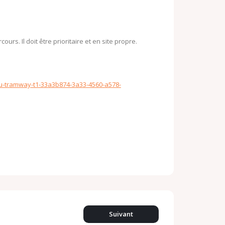
o
o
o
k
M
urs. Il doit être prioritaire et en site propre.
.
a
c
i
o
l
u-tramway-t1-33a3b874-3a33-4560-a578-
m
Suivant