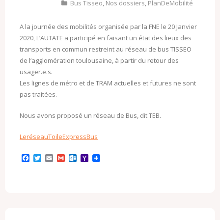
Bus Tisseo
,
Nos dossiers
,
PlanDeMobilité
A la journée des mobilités organisée par la FNE le 20 Janvier
2020, L’AUTATE a participé en faisant un état des lieux des
transports en commun restreint au réseau de bus TISSEO
de l’agglomération toulousaine, à partir du retour des
usager.e.s.
Les lignes de métro et de TRAM actuelles et futures ne sont
pas traitées.
Nous avons proposé un réseau de Bus, dit TEB.
LeréseauToileExpressBus
F
T
E
G
O
Y
a
w
m
m
u
a
c
i
a
a
t
h
e
t
i
i
l
o
b
t
l
l
o
o
o
e
o
M
o
r
k
a
k
.
i