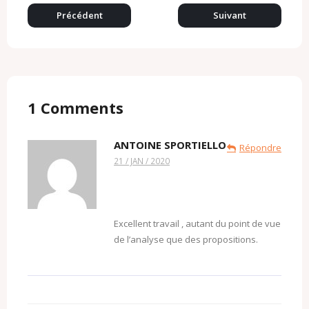
c
l
o
Précédent
Suivant
m
1
Comments
ANTOINE SPORTIELLO
Répondre
21 / JAN / 2020
Excellent travail , autant du point de vue
de l’analyse que des propositions.