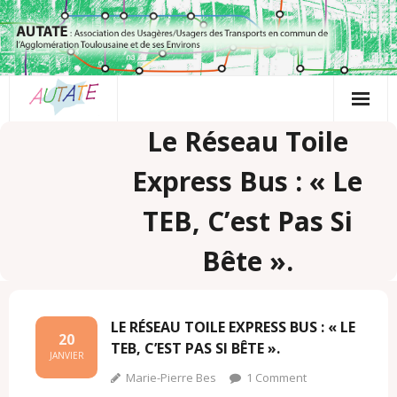
Passer
au
contenu
Le Réseau Toile
Express Bus : « Le
TEB, C’est Pas Si
Bête ».
LE RÉSEAU TOILE EXPRESS BUS : « LE
20
TEB, C’EST PAS SI BÊTE ».
JANVIER
Marie-Pierre Bes
1
Comment