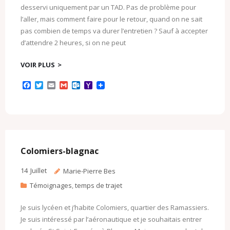
desservi uniquement par un TAD. Pas de problème pour
l’aller, mais comment faire pour le retour, quand on ne sait
pas combien de temps va durer l’entretien ? Sauf à accepter
d’attendre 2 heures, si on ne peut
VOIR PLUS
F
T
E
G
O
Y
a
w
m
m
u
a
c
i
a
a
t
h
e
t
i
i
l
o
b
t
l
l
o
o
o
e
o
M
o
r
k
a
k
.
i
c
l
Colomiers-blagnac
o
m
14
Juillet
Marie-Pierre Bes
Témoignages
,
temps de trajet
Je suis lycéen et j’habite Colomiers, quartier des Ramassiers.
Je suis intéressé par l’aéronautique et je souhaitais entrer