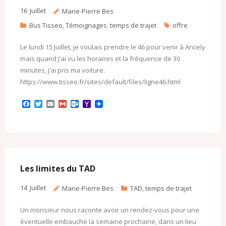
m
16
Juillet
Marie-Pierre Bes
Bus Tisseo
,
Témoignages
,
temps de trajet
offre
Le lundi 15 Juillet, je voulais prendre le 46 pour venir à Ancely
mais quand j’ai vu les horaires et la fréquence de 30
minutes, j’ai pris ma voiture.
https://www.tisseo.fr/sites/default/files/ligne46.html
F
T
E
G
O
Y
a
w
m
m
u
a
c
i
a
a
t
h
e
t
i
i
l
o
b
t
l
l
o
o
o
e
o
M
o
r
k
a
k
.
i
c
l
Les limites du TAD
o
m
14
Juillet
Marie-Pierre Bes
TAD
,
temps de trajet
Un monsieur nous raconte avoir un rendez-vous pour une
éventuelle embauche la semaine prochaine, dans un lieu