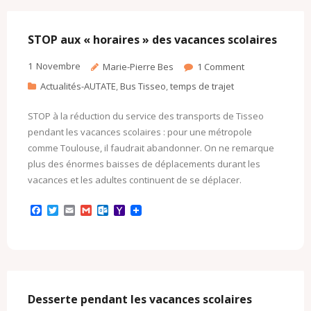
o
e
o
M
o
r
k
a
k
.
i
c
l
STOP aux « horaires » des vacances scolaires
o
m
1
Novembre
Marie-Pierre Bes
1
Comment
Actualités-AUTATE
,
Bus Tisseo
,
temps de trajet
STOP à la réduction du service des transports de Tisseo
pendant les vacances scolaires : pour une métropole
comme Toulouse, il faudrait abandonner. On ne remarque
plus des énormes baisses de déplacements durant les
vacances et les adultes continuent de se déplacer.
F
T
E
G
O
Y
a
w
m
m
u
a
c
i
a
a
t
h
e
t
i
i
l
o
b
t
l
l
o
o
o
e
o
M
o
r
k
a
k
.
i
c
l
Desserte pendant les vacances scolaires
o