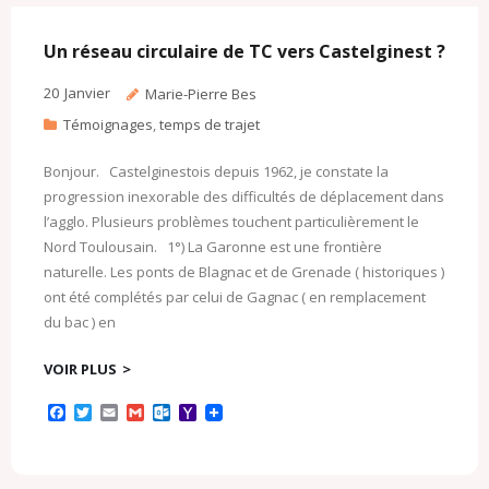
o
r
k
a
k
.
i
c
l
Un réseau circulaire de TC vers Castelginest ?
o
m
20
Janvier
Marie-Pierre Bes
Témoignages
,
temps de trajet
Bonjour. Castelginestois depuis 1962, je constate la
progression inexorable des difficultés de déplacement dans
l’agglo. Plusieurs problèmes touchent particulièrement le
Nord Toulousain. 1°) La Garonne est une frontière
naturelle. Les ponts de Blagnac et de Grenade ( historiques )
ont été complétés par celui de Gagnac ( en remplacement
du bac ) en
VOIR PLUS
F
T
E
G
O
Y
a
w
m
m
u
a
c
i
a
a
t
h
e
t
i
i
l
o
b
t
l
l
o
o