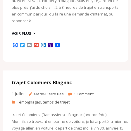
au lycée St Saint-Exupéry à Blagnac. Mais en y regardant de
plus près, j’ai du choisir : 2 à 3 heures de trajet en transports
en commun par jour, ou faire une demande d’internat, ou
renoncer à
VOIR PLUS
F
T
E
G
O
Y
a
w
m
m
u
a
c
i
a
a
t
h
e
t
i
i
l
o
b
t
l
l
o
o
o
e
o
M
o
r
k
a
k
.
i
c
l
trajet Colomiers-Blagnac
o
m
1
Juillet
Marie-Pierre Bes
1
Comment
Témoignages
,
temps de trajet
trajet Colomiers (Ramassiers) – Blagnac (andromède).
Mon fils se trouvant en panne de voiture, je lui ai porté la mienne.
voyage aller, en voiture, départ de chez moi à 7 h 30, arrivée 15