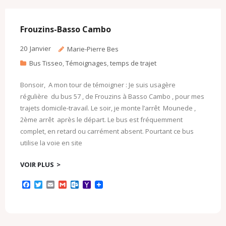
o
e
o
M
o
r
k
a
k
.
i
c
l
Frouzins-Basso Cambo
o
m
20
Janvier
Marie-Pierre Bes
Bus Tisseo
,
Témoignages
,
temps de trajet
Bonsoir, A mon tour de témoigner : Je suis usagère
régulière du bus 57 , de Frouzins à Basso Cambo , pour mes
trajets domicile-travail. Le soir, je monte l’arrêt Mounede ,
2ème arrêt après le départ. Le bus est fréquemment
complet, en retard ou carrément absent. Pourtant ce bus
utilise la voie en site
VOIR PLUS
F
T
E
G
O
Y
a
w
m
m
u
a
c
i
a
a
t
h
e
t
i
i
l
o
b
t
l
l
o
o
o
e
o
M