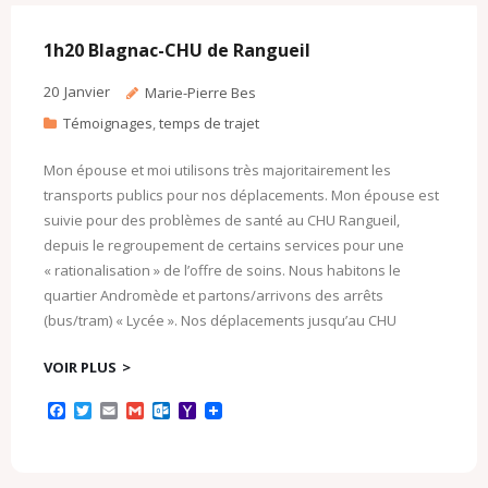
o
r
k
a
k
.
i
c
l
1h20 Blagnac-CHU de Rangueil
o
m
20
Janvier
Marie-Pierre Bes
Témoignages
,
temps de trajet
Mon épouse et moi utilisons très majoritairement les
transports publics pour nos déplacements. Mon épouse est
suivie pour des problèmes de santé au CHU Rangueil,
depuis le regroupement de certains services pour une
« rationalisation » de l’offre de soins. Nous habitons le
quartier Andromède et partons/arrivons des arrêts
(bus/tram) « Lycée ». Nos déplacements jusqu’au CHU
VOIR PLUS
F
T
E
G
O
Y
a
w
m
m
u
a
c
i
a
a
t
h
e
t
i
i
l
o
b
t
l
l
o
o