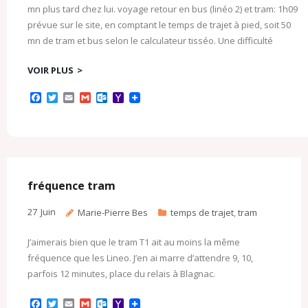
mn plus tard chez lui. voyage retour en bus (linéo 2) et tram: 1h09
prévue sur le site, en comptant le temps de trajet à pied, soit 50
mn de tram et bus selon le calculateur tisséo. Une difficulté
VOIR PLUS
F
T
E
G
O
Y
a
w
m
m
u
a
c
i
a
a
t
h
e
t
i
i
l
o
b
t
l
l
o
o
o
e
o
M
o
r
k
a
k
.
i
c
l
fréquence tram
o
m
27
Juin
Marie-Pierre Bes
temps de trajet
,
tram
J’aimerais bien que le tram T1 ait au moins la même
fréquence que les Lineo. J’en ai marre d’attendre 9, 10,
parfois 12 minutes, place du relais à Blagnac.
F
T
E
G
O
Y