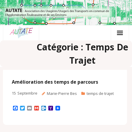
Passer
au
contenu
Catégorie : Temps De
Trajet
Amélioration des temps de parcours
15
Septembre
Marie-Pierre Bes
temps de trajet
F
T
E
G
O
Y
a
w
m
m
u
a
c
i
a
a
t
h
e
t
i
i
l
o
b
t
l
l
o
o
o
e
o
M