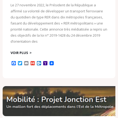
Le 27 novembre 2022, le Président de la République a
affirmé sa volonté de développer un transport ferroviaire
du quotidien de type RER dans dix métropoles françaises,
faisant du développement des « RER métropolitains » une
priorité nationale. Cette annonce très médiatisée a repris un
des objectifs de la loi n° 2019-1428 du 24 décembre 2019
d’orientation des
VOIR PLUS
F
T
E
G
O
Y
a
w
m
m
u
a
c
i
a
a
t
h
e
t
i
i
l
o
b
t
l
l
o
o
o
e
o
M
o
r
k
a
k
.
i
c
l
o
m