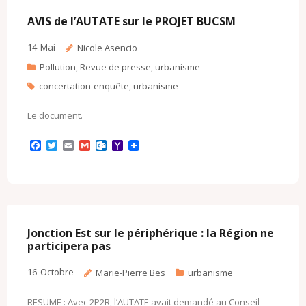
k
.
i
c
l
AVIS de l’AUTATE sur le PROJET BUCSM
o
m
14
Mai
Nicole Asencio
Pollution
,
Revue de presse
,
urbanisme
concertation-enquête
,
urbanisme
Le document.
F
T
E
G
O
Y
a
w
m
m
u
a
c
i
a
a
t
h
e
t
i
i
l
o
b
t
l
l
o
o
o
e
o
M
o
r
k
a
k
.
i
c
l
Jonction Est sur le périphérique : la Région ne
o
participera pas
m
16
Octobre
Marie-Pierre Bes
urbanisme
RESUME : Avec 2P2R, l’AUTATE avait demandé au Conseil