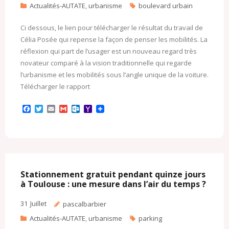
Actualités-AUTATE
,
urbanisme
boulevard urbain
Ci dessous, le lien pour télécharger le résultat du travail de
Célia Posée qui repense la façon de penser les mobilités. La
réflexion qui part de l’usager est un nouveau regard très
novateur comparé à la vision traditionnelle qui regarde
l’urbanisme et les mobilités sous l’angle unique de la voiture.
Télécharger le rapport
F
T
E
G
O
Y
a
w
m
m
u
a
c
i
a
a
t
h
e
t
i
i
l
o
b
t
l
l
o
o
o
e
o
M
o
r
k
a
k
.
i
c
l
Stationnement gratuit pendant quinze jours
o
à Toulouse : une mesure dans l’air du temps ?
m
31
Juillet
pascalbarbier
Actualités-AUTATE
,
urbanisme
parking