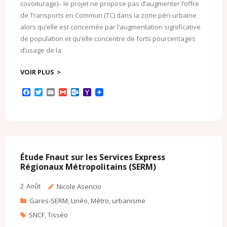
covoiturage)– le projet ne propose pas d’augmenter l’offre
de Transports en Commun (TC) dans la zone péri-urbaine
alors qu’elle est concernée par l’augmentation significative
de population et qu’elle concentre de forts pourcentages
d’usage de la
VOIR PLUS
F
T
E
G
O
Y
a
w
m
m
u
a
c
i
a
a
t
h
e
t
i
i
l
o
b
t
l
l
o
o
o
e
o
M
o
r
k
a
k
.
i
c
l
Étude Fnaut sur les Services Express
o
Régionaux Métropolitains (SERM)
m
2
Août
Nicole Asencio
Gares-SERM
,
Linéo
,
Métro
,
urbanisme
SNCF
,
Tisséo