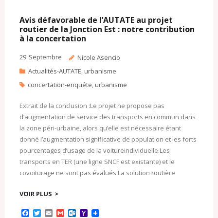
Avis défavorable de l’AUTATE au projet
routier de la Jonction Est : notre contribution
à la concertation
29
Septembre
Nicole Asencio
Actualités-AUTATE
,
urbanisme
concertation-enquête
,
urbanisme
Extrait de la conclusion :Le projet ne propose pas
d’augmentation de service des transports en commun dans
la zone péri-urbaine, alors qu’elle est nécessaire étant
donné l’augmentation significative de population et les forts
pourcentages d’usage de la voitureindividuelle.Les
transports en TER (une ligne SNCF est existante) et le
covoiturage ne sont pas évalués.La solution routière
VOIR PLUS
F
T
E
G
O
Y