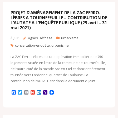
o
r
k
a
k
.
i
c
l
PROJET D’AMÉNAGEMENT DE LA ZAC FERRO-
o
LÈBRES A TOURNEFEUILLE – CONTRIBUTION DE
m
L’AUTATE A L’ENQUÊTE PUBLIQUE (29 avril – 31
mai 2021)
3
Juin
Agnès Défosse
urbanisme
concertation-enquête
,
urbanisme
La ZAC Ferro-Lèbres est une opération immobilière de 750
logements située en limite de la commune de Tournefeuille,
de l’autre côté de la rocade Arc-en-Ciel et donc entièrement
tournée vers Lardenne, quartier de Toulouse. La
contribution de l’AUTATE est dans le document ci-joint.
F
T
E
G
O
Y
a
w
m
m
u
a
c
i
a
a
t
h
e
t
i
i
l
o
b
t
l
l
o
o
o
e
o
M
o
r
k
a