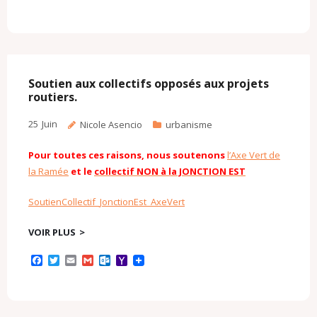
a
w
m
m
u
a
c
i
a
a
t
h
e
t
i
i
l
o
b
t
l
l
o
o
o
e
o
M
o
r
k
a
k
.
i
c
l
Soutien aux collectifs opposés aux projets
o
routiers.
m
25
Juin
Nicole Asencio
urbanisme
Pour toutes ces raisons, nous soutenons
l’Axe Vert de
la Ramée
et le
collectif NON à la JONCTION EST
SoutienCollectif_JonctionEst_AxeVert
VOIR PLUS
F
T
E
G
O
Y
a
w
m
m
u
a
c
i
a
a
t
h
e
t
i
i
l
o
b
t
l
l
o
o
o
e
o
M