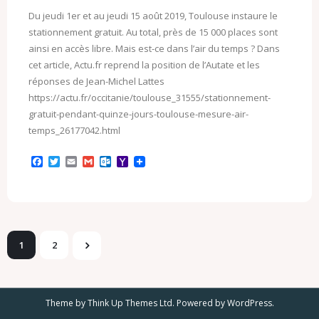
Du jeudi 1er et au jeudi 15 août 2019, Toulouse instaure le
stationnement gratuit. Au total, près de 15 000 places sont
ainsi en accès libre. Mais est-ce dans l’air du temps ? Dans
cet article, Actu.fr reprend la position de l’Autate et les
réponses de Jean-Michel Lattes
https://actu.fr/occitanie/toulouse_31555/stationnement-
gratuit-pendant-quinze-jours-toulouse-mesure-air-
temps_26177042.html
F
T
E
G
O
Y
a
w
m
m
u
a
c
i
a
a
t
h
e
t
i
i
l
o
b
t
l
l
o
o
o
e
o
M
o
r
k
a
k
.
i
1
2
c
l
o
m
Theme by
Think Up Themes Ltd
. Powered by
WordPress
.