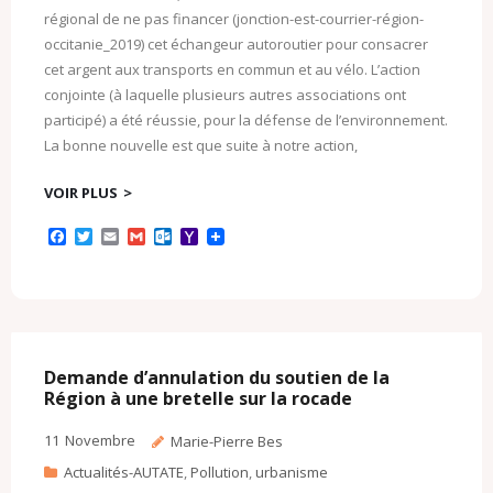
régional de ne pas financer (jonction-est-courrier-région-
occitanie_2019) cet échangeur autoroutier pour consacrer
cet argent aux transports en commun et au vélo. L’action
conjointe (à laquelle plusieurs autres associations ont
participé) a été réussie, pour la défense de l’environnement.
La bonne nouvelle est que suite à notre action,
VOIR PLUS
F
T
E
G
O
Y
a
w
m
m
u
a
c
i
a
a
t
h
e
t
i
i
l
o
b
t
l
l
o
o
o
e
o
M
o
r
k
a
k
.
i
c
l
Demande d’annulation du soutien de la
o
Région à une bretelle sur la rocade
m
11
Novembre
Marie-Pierre Bes
Actualités-AUTATE
,
Pollution
,
urbanisme