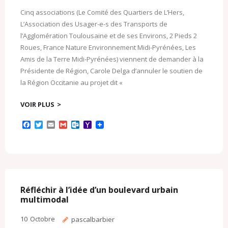
Cinq associations (Le Comité des Quartiers de L’Hers,
L’Association des Usager-e-s des Transports de
l’Agglomération Toulousaine et de ses Environs, 2 Pieds 2
Roues, France Nature Environnement Midi-Pyrénées, Les
Amis de la Terre Midi-Pyrénées) viennent de demander à la
Présidente de Région, Carole Delga d’annuler le soutien de
la Région Occitanie au projet dit «
VOIR PLUS
F
T
E
G
O
Y
a
w
m
m
u
a
c
i
a
a
t
h
e
t
i
i
l
o
b
t
l
l
o
o
o
e
o
M
o
r
k
a
k
.
i
c
l
Réfléchir à l’idée d’un boulevard urbain
o
multimodal
m
10
Octobre
pascalbarbier