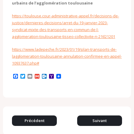
urbains de l’agglomération toulousaine
https://toulouse.cour-administrative-appel.fr/decisions-de-
justice/dernieres-decisions/arret-du-19-janvier-2023-
syndicat-mixte-des-transports-en-commun-de-l-
agglomeration-toulousaine-tisseo-collectivite-n-21tl21201
https://www.ladepeche.fr/2023/01/19/plan-transports-de-
lagglomeration-toulousaine-annulation-confirmee-en-appel-
10937637.php#
F
T
E
G
O
Y
a
w
m
m
u
a
c
i
a
a
t
h
e
t
i
i
l
o
b
t
l
l
o
o
o
e
o
M
o
r
k
a
k
.
i
c
l
o
Précédent
Suivant
m