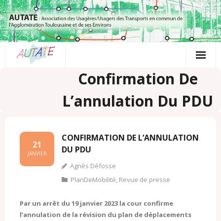
Passer
au
contenu
Confirmation De
L’annulation Du PDU
CONFIRMATION DE L’ANNULATION
21
DU PDU
JANVIER
Agnès Défosse
PlanDeMobilité
,
Revue de presse
Par un arrêt du 19 janvier 2023 la cour confirme
l’annulation de la révision du plan de déplacements