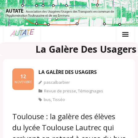
Passer
au
contenu
La Galère Des Usagers
LA GALÈRE DES USAGERS
12
pascalbarbier
NOVEMBRE
Revue de presse
,
Témoignages
bus
,
Tisséo
Toulouse : la galère des élèves
du lycée Toulouse Lautrec qui