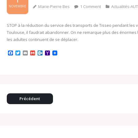
1
Marie-Pierre Bes
1
Comment
Actualités-AU
NOVEMBRE
STOP à la réduction du service des transports de Tisseo pendant les
Toulouse, il faudrait abandonner. On ne remarque plus des énormes 
les adultes continuent de se déplacer.
F
T
E
G
O
Y
a
w
m
m
u
a
c
i
a
a
t
h
e
t
i
i
l
o
b
t
l
l
o
o
o
e
o
M
o
r
k
a
k
.
i
c
l
o
Précédent
m