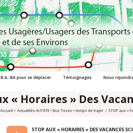
 B.A.-BA pour se déplacer
Témoignages
Nous rejoindr
x « Horaires » Des Vacan
Accueil
/
Actualités-AUTATE
•
Bus Tisseo
•
temps de trajet
/
STOP aux « ho
STOP AUX « HORAIRES » DES VACANCES SC