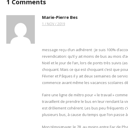
1
Comments
Marie-Pierre Bes
1 / NOV / 2019
message reçu d’un adhérent : Je suis 100% d’accor
revendication: qu’il y ait moins de bus au mois d’a
Noël et le jour de l’an, lors de ponts très suivis
choquant. Mais ce qui est choquant c’est que pour
Février et Pâques il y ait deux semaines de service 
commence avant même les vacances scolaires dès l
Faire une ligne de métro pour « le travail » comm
travaillent de prendre le bus en leur rendant la v
est drôlement cohérent. Les bus peu fréquents c’
plusieurs bus, à cause du temps que l’on passe à
Mon témoignage: le 78, au moins entre Fac de Pha