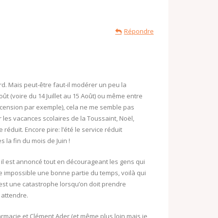
Répondre
d. Mais peut-être faut-il modérer un peu la
oût (voire du 14 Juillet au 15 Août) ou même entre
 (ascension par exemple), cela ne me semble pas
 les vacances scolaires de la Toussaint, Noël,
réduit. Encore pire: l’été le service réduit
a fin du mois de Juin !
e il est annoncé tout en décourageant les gens qui
ie impossible une bonne partie du temps, voilà qui
est une catastrophe lorsqu’on doit prendre
 attendre.
rmacie et Clément Ader (et même plus loin mais je