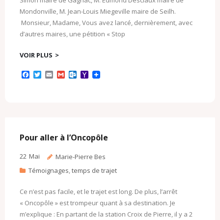
Simon maire de Gagnac, M. Edmond Desclaux maire de
Mondonville, M. Jean-Louis Miegeville maire de Seilh.
Monsieur, Madame, Vous avez lancé, dernièrement, avec
d’autres maires, une pétition « Stop
VOIR PLUS
F
T
E
G
O
Y
a
w
m
m
u
a
c
i
a
a
t
h
e
t
i
i
l
o
b
t
l
l
o
o
o
e
o
M
o
r
k
a
k
.
i
c
l
Pour aller à l’Oncopôle
o
m
22
Mai
Marie-Pierre Bes
Témoignages
,
temps de trajet
Ce n’est pas facile, et le trajet est long. De plus, l’arrêt
« Oncopôle » est trompeur quant à sa destination. Je
m’explique : En partant de la station Croix de Pierre, il y a 2