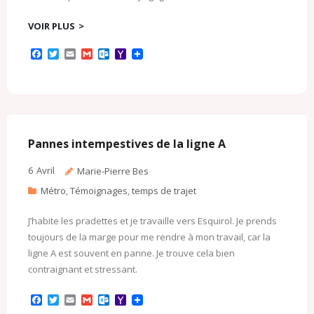
VOIR PLUS
F
T
E
G
O
Y
a
w
m
m
u
a
c
i
a
a
t
h
e
t
i
i
l
o
b
t
l
l
o
o
o
e
o
M
o
r
k
a
k
.
i
c
l
Pannes intempestives de la ligne A
o
m
6
Avril
Marie-Pierre Bes
Métro
,
Témoignages
,
temps de trajet
J’habite les pradettes et je travaille vers Esquirol. Je prends
toujours de la marge pour me rendre à mon travail, car la
ligne A est souvent en panne. Je trouve cela bien
contraignant et stressant.
F
T
E
G
O
Y
a
w
m
m
u
a