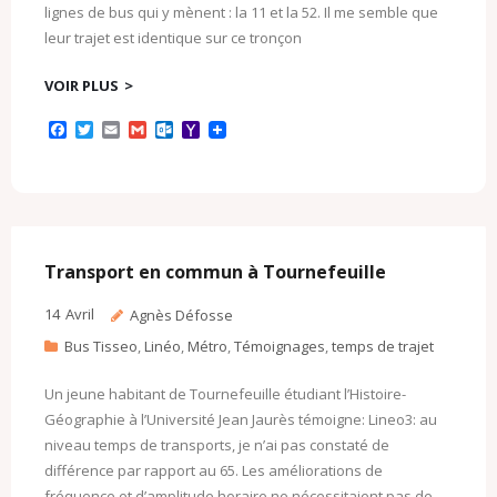
lignes de bus qui y mènent : la 11 et la 52. Il me semble que
leur trajet est identique sur ce tronçon
VOIR PLUS
F
T
E
G
O
Y
a
w
m
m
u
a
c
i
a
a
t
h
e
t
i
i
l
o
b
t
l
l
o
o
o
e
o
M
o
r
k
a
k
.
i
c
l
Transport en commun à Tournefeuille
o
m
14
Avril
Agnès Défosse
Bus Tisseo
,
Linéo
,
Métro
,
Témoignages
,
temps de trajet
Un jeune habitant de Tournefeuille étudiant l’Histoire-
Géographie à l’Université Jean Jaurès témoigne: Lineo3: au
niveau temps de transports, je n’ai pas constaté de
différence par rapport au 65. Les améliorations de
fréquence et d’amplitude horaire ne nécessitaient pas de