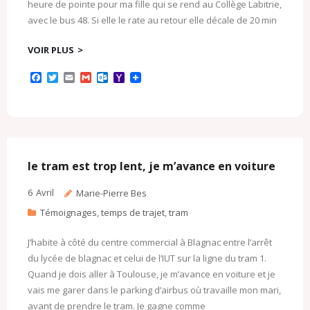
heure de pointe pour ma fille qui se rend au Collège Labitrie,
avec le bus 48. Si elle le rate au retour elle décale de 20 min
VOIR PLUS
F
T
E
G
O
Y
a
w
m
m
u
a
c
i
a
a
t
h
e
t
i
i
l
o
b
t
l
l
o
o
o
e
o
M
o
r
k
a
k
.
i
c
l
le tram est trop lent, je m’avance en voiture
o
m
6
Avril
Marie-Pierre Bes
Témoignages
,
temps de trajet
,
tram
J’habite à côté du centre commercial à Blagnac entre l’arrêt
du lycée de blagnac et celui de l’IUT sur la ligne du tram 1.
Quand je dois aller à Toulouse, je m’avance en voiture et je
vais me garer dans le parking d’airbus où travaille mon mari,
avant de prendre le tram. Je gagne comme