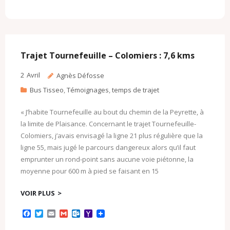
c
i
a
a
t
h
e
t
i
i
l
o
b
t
l
l
o
o
o
e
o
M
o
r
k
a
k
.
i
c
l
Trajet Tournefeuille – Colomiers : 7,6 kms
o
m
2
Avril
Agnès Défosse
Bus Tisseo
,
Témoignages
,
temps de trajet
« J’habite Tournefeuille au bout du chemin de la Peyrette, à
la limite de Plaisance. Concernant le trajet Tournefeuille-
Colomiers, j’avais envisagé la ligne 21 plus régulière que la
ligne 55, mais jugé le parcours dangereux alors qu’il faut
emprunter un rond-point sans aucune voie piétonne, la
moyenne pour 600 m à pied se faisant en 15
VOIR PLUS
F
T
E
G
O
Y
a
w
m
m
u
a
c
i
a
a
t
h