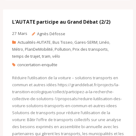
b
t
l
l
o
o
o
e
o
M
o
r
k
a
k
.
i
c
l
L’AUTATE participe au Grand Débat (2/2)
o
m
27
Mars
Agnès Défosse
Actualités-AUTATE
,
Bus Tisseo
,
Gares-SERM
,
Linéo
,
Métro
,
PlanDeMobilité
,
Pollution
,
Prix des transports
,
temps de trajet
,
tram
,
vélo
concertation-enquête
Réduire l’utilisation de la voiture – solutions transports en
commun et autres idées https://granddebat.fr/projects/la-
transition-ecologique/collect/participez-a-la-recherche-
collective-de-solutions-1/proposals/reduire-lutilisation-des-
voiture-solutions-transports-en-commun-et-autres-idees
Solutions de transports pour réduire l’utilisation de la
voiture: Bâtir l’offre de transports collectifs sur une analyse
des besoins exprimés en assemblée bi-annuelle avec les
partenaires qui gèrent les transports, les municipalités et les