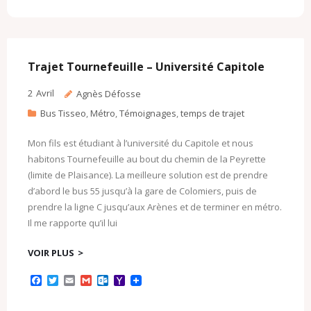
e
t
i
i
l
o
b
t
l
l
o
o
o
e
o
M
o
r
k
a
k
.
i
c
l
Trajet Tournefeuille – Université Capitole
o
m
2
Avril
Agnès Défosse
Bus Tisseo
,
Métro
,
Témoignages
,
temps de trajet
Mon fils est étudiant à l’université du Capitole et nous
habitons Tournefeuille au bout du chemin de la Peyrette
(limite de Plaisance). La meilleure solution est de prendre
d’abord le bus 55 jusqu’à la gare de Colomiers, puis de
prendre la ligne C jusqu’aux Arènes et de terminer en métro.
Il me rapporte qu’il lui
VOIR PLUS
F
T
E
G
O
Y
a
w
m
m
u
a
c
i
a
a
t
h