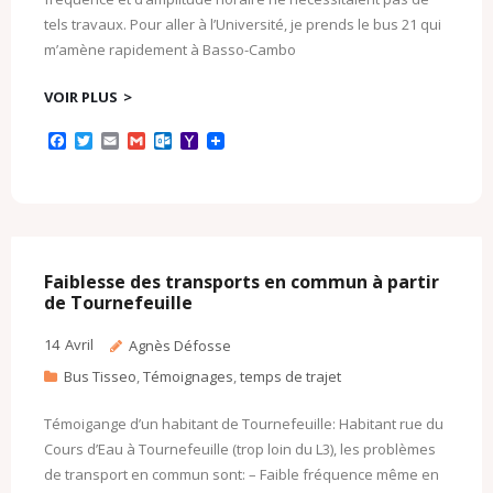
tels travaux. Pour aller à l’Université, je prends le bus 21 qui
m’amène rapidement à Basso-Cambo
VOIR PLUS
F
T
E
G
O
Y
a
w
m
m
u
a
c
i
a
a
t
h
e
t
i
i
l
o
b
t
l
l
o
o
o
e
o
M
o
r
k
a
k
.
i
c
l
Faiblesse des transports en commun à partir
o
de Tournefeuille
m
14
Avril
Agnès Défosse
Bus Tisseo
,
Témoignages
,
temps de trajet
Témoigange d’un habitant de Tournefeuille: Habitant rue du
Cours d’Eau à Tournefeuille (trop loin du L3), les problèmes
de transport en commun sont: – Faible fréquence même en