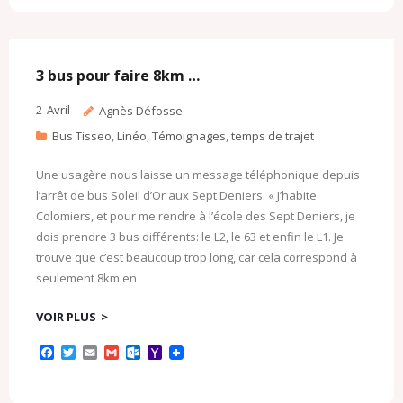
e
t
i
i
l
o
b
t
l
l
o
o
o
e
o
M
o
r
k
a
k
.
i
c
l
3 bus pour faire 8km …
o
m
2
Avril
Agnès Défosse
Bus Tisseo
,
Linéo
,
Témoignages
,
temps de trajet
Une usagère nous laisse un message téléphonique depuis
l’arrêt de bus Soleil d’Or aux Sept Deniers. « J’habite
Colomiers, et pour me rendre à l’école des Sept Deniers, je
dois prendre 3 bus différents: le L2, le 63 et enfin le L1. Je
trouve que c’est beaucoup trop long, car cela correspond à
seulement 8km en
VOIR PLUS
F
T
E
G
O
Y
a
w
m
m
u
a
c
i
a
a
t
h
e
t
i
i
l
o