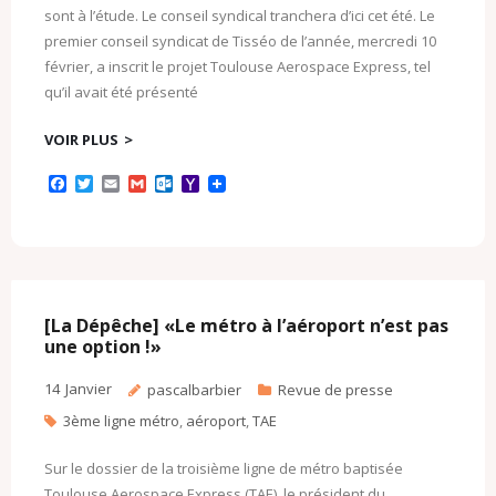
sont à l’étude. Le conseil syndical tranchera d’ici cet été. Le
premier conseil syndicat de Tisséo de l’année, mercredi 10
février, a inscrit le projet Toulouse Aerospace Express, tel
qu’il avait été présenté
VOIR PLUS
F
T
E
G
O
Y
a
w
m
m
u
a
c
i
a
a
t
h
e
t
i
i
l
o
b
t
l
l
o
o
o
e
o
M
o
r
k
a
k
.
i
c
l
[La Dépêche] «Le métro à l’aéroport n’est pas
o
une option !»
m
14
Janvier
pascalbarbier
Revue de presse
3ème ligne métro
,
aéroport
,
TAE
Sur le dossier de la troisième ligne de métro baptisée
Toulouse Aerospace Express (TAE), le président du