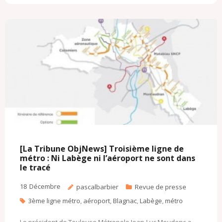
b
t
l
l
o
o
o
e
o
M
o
r
k
a
k
.
i
c
l
o
m
[La Tribune ObjNews] Troisième ligne de
métro : Ni Labège ni l’aéroport ne sont dans
le tracé
18
Décembre
pascalbarbier
Revue de presse
3ème ligne métro
,
aéroport
,
Blagnac
,
Labège
,
métro
Le président de Toulouse Métropole Jean-Luc Moudenc a