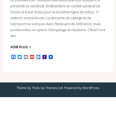
présenté ce vendredi 18 décembre en comité syndical de
Tisséo le tracé choisi pour la troisième ligne de métro. 17
stations sont prévues. La desserte de Labège et de
l’aéroport ne sont pas dans l’itinéraire de référence, mais
positionnées en option. Décryptage et réactions. C’était l’une
des
VOIR PLUS
F
T
E
G
O
Y
a
w
m
m
u
a
c
i
a
a
t
h
e
t
i
i
l
o
b
t
l
l
o
o
o
e
o
M
o
r
k
a
k
.
i
Theme by
Think Up Themes Ltd
. Powered by
WordPress
.
c
l
o
m