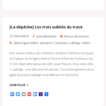
a
w
m
m
u
a
c
i
a
a
t
h
e
t
i
i
l
o
b
t
l
l
o
o
o
e
o
M
o
r
k
a
k
.
i
c
l
[La dépêche] Les trois oubliés du tracé
o
m
23
Décembre
pascalbarbier
Revue de presse
3ème ligne métro
,
aéroport
,
Colomiers
,
Labège
,
métro
Des usines Airbus de Colomiers à Airbus Defense & Space,
au Palays, la 3e ligne reliera l’Ouest à l’Est de Toulouse sur
21 km. Mais elle laisse de côté, pour l’heure, trois sites clés.
1. Labège : une décision fin janvier ? Le prolongement de la
ligne B jusqu’à Labège souhaité par le Sicoval et
VOIR PLUS
F
T
E
G
O
Y
a
w
m
m
u
a
c
i
a
a
t
h
e
t
i
i
l
o