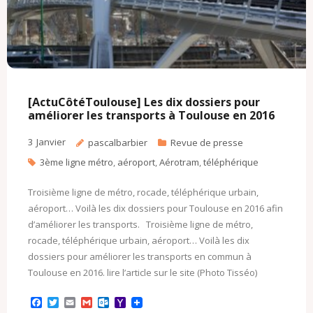
[ActuCôtéToulouse] Les dix dossiers pour
améliorer les transports à Toulouse en 2016
3
Janvier
pascalbarbier
Revue de presse
3ème ligne métro
,
aéroport
,
Aérotram
,
téléphérique
Troisième ligne de métro, rocade, téléphérique urbain,
aéroport… Voilà les dix dossiers pour Toulouse en 2016 afin
d’améliorer les transports. Troisième ligne de métro,
rocade, téléphérique urbain, aéroport… Voilà les dix
dossiers pour améliorer les transports en commun à
Toulouse en 2016. lire l’article sur le site (Photo Tisséo)
F
T
E
G
O
Y