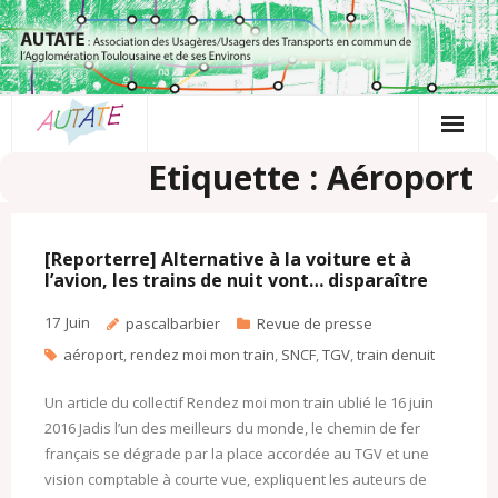
Passer
au
contenu
Etiquette : Aéroport
[Reporterre] Alternative à la voiture et à
l’avion, les trains de nuit vont… disparaître
17
Juin
pascalbarbier
Revue de presse
aéroport
,
rendez moi mon train
,
SNCF
,
TGV
,
train denuit
Un article du collectif Rendez moi mon train ublié le 16 juin
2016 Jadis l’un des meilleurs du monde, le chemin de fer
français se dégrade par la place accordée au TGV et une
vision comptable à courte vue, expliquent les auteurs de