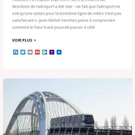
directoire de l’aéroport a été clair : «le fait que l’aéroport ne
soit qu’une option pour la troisième ligne de métro n’est pas
satisfaisant !». Jean-Michel Vernhes peine à comprendre
comment le futur tracé pourrait passer à côté
VOIR PLUS
F
T
E
G
O
Y
a
w
m
m
u
a
c
i
a
a
t
h
e
t
i
i
l
o
b
t
l
l
o
o
o
e
o
M
o
r
k
a
k
.
i
c
l
o
m