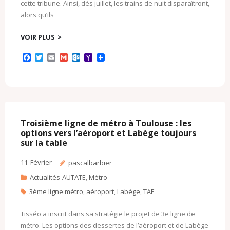
cette tribune. Ainsi, dès juillet, les trains de nuit disparaîtront,
alors qu’ils
VOIR PLUS
F
T
E
G
O
Y
a
w
m
m
u
a
c
i
a
a
t
h
e
t
i
i
l
o
b
t
l
l
o
o
o
e
o
M
o
r
k
a
k
.
i
c
l
Troisième ligne de métro à Toulouse : les
o
options vers l’aéroport et Labège toujours
m
sur la table
11
Février
pascalbarbier
Actualités-AUTATE
,
Métro
3ème ligne métro
,
aéroport
,
Labège
,
TAE
Tisséo a inscrit dans sa stratégie le projet de 3e ligne de
métro. Les options des dessertes de l’aéroport et de Labège