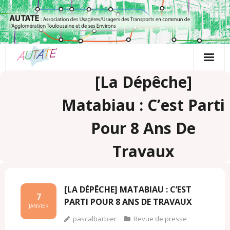
Passer
au
contenu
[La Dépêche]
Matabiau : C’est Parti
Pour 8 Ans De
Travaux
[LA DÉPÊCHE] MATABIAU : C’EST
7
PARTI POUR 8 ANS DE TRAVAUX
JANVIER
pascalbarbier
Revue de presse