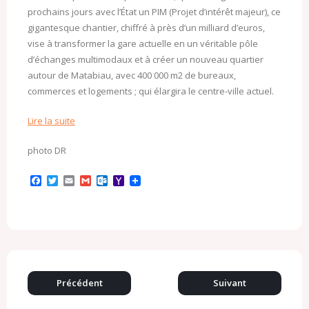
prochains jours avec l’État un PIM (Projet d’intérêt majeur), ce
gigantesque chantier, chiffré à près d’un milliard d’euros,
vise à transformer la gare actuelle en un véritable pôle
d’échanges multimodaux et à créer un nouveau quartier
autour de Matabiau, avec 400 000 m2 de bureaux,
commerces et logements ; qui élargira le centre-ville actuel.
Lire la suite
photo DR
F
T
E
G
O
Y
a
w
m
m
u
a
c
i
a
a
t
h
e
t
i
i
l
o
b
t
l
l
o
o
o
e
o
M
o
r
k
a
k
.
i
c
l
o
Précédent
Suivant
m