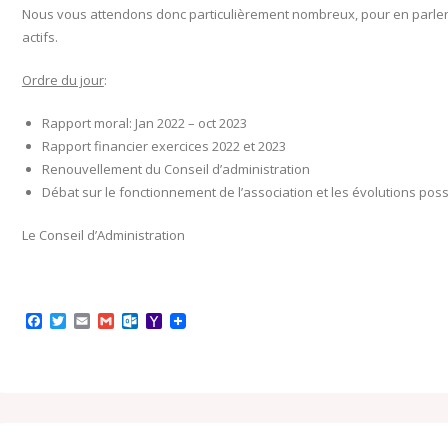
Nous vous attendons donc particulièrement nombreux, pour en parler
actifs.
Ordre du jour
:
Rapport moral: Jan 2022 – oct 2023
Rapport financier exercices 2022 et 2023
Renouvellement du Conseil d’administration
Débat sur le fonctionnement de l’association et les évolutions poss
Le Conseil d’Administration
F
T
E
G
O
Y
a
w
m
m
u
a
c
i
a
a
t
h
e
t
i
i
l
o
b
t
l
l
o
o
o
e
o
M
o
r
k
a
k
.
i