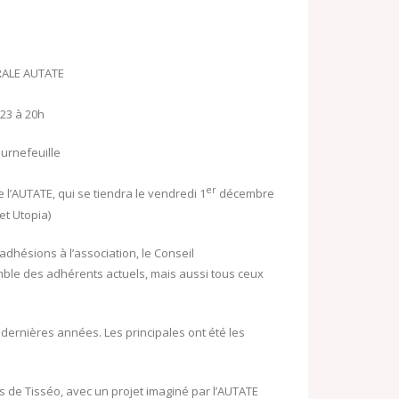
o
o
o
k
M
RALE AUTATE
.
a
c
23 à 20h
i
o
l
urnefeuille
m
er
l’AUTATE, qui se tiendra le vendredi 1
décembre
et Utopia)
dhésions à l’association, le Conseil
mble des adhérents actuels, mais aussi tous ceux
ernières années. Les principales ont été les
s de Tisséo, avec un projet imaginé par l’AUTATE