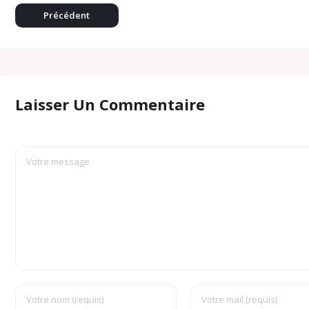
c
l
o
Précédent
m
Laisser Un Commentaire