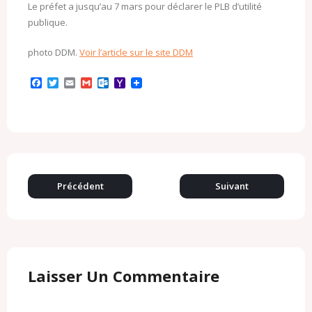
Le préfet a jusqu’au 7 mars pour déclarer le PLB d’utilité
publique.
photo DDM.
Voir l’article sur le site DDM
F
T
E
G
O
Y
a
w
m
m
u
a
c
i
a
a
t
h
e
t
i
i
l
o
b
t
l
l
o
o
o
e
o
M
o
r
k
a
k
.
i
c
l
o
Précédent
Suivant
m
Laisser Un Commentaire