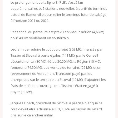
Le prolongement de la ligne B (PLB), c’est 5 km
supplémentaires et 5 stations nouvelles à partir du terminus
actuel de Ramonville pour relier le terminus futur de Labège,
à l’horizon 2021 ou 2022.
L’essentiel du parcours est prévu en viaduc aérien (4,6 km)
pour 400 m seulement en souterrain,
ceci afin de réduire le coût du projet (362 M€, financés par
Tisséo et Sicoval à parts égales (141 M€), par le Conseil
départemental (80 M€), l’état (20,50 M€), la Région (10 M€),
l’emprunt (74,50 M€), des ventes de terrains (26 M€), et un
reversement du Versement Transport payé par les
entreprises sur le territoire du Sicoval (10 M€). S’ajoutent les
frais de maîtrise d’ouvrage que Tisséo s’était engagé à
payer (11 M€).
Jacques Oberti, président du Sicoval a précisé hier que ce
coût devait être actualisé à 363,35 M€ en raison du retard
pris sur le calendrier initial.