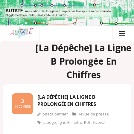
Passer
au
contenu
[La Dépêche] La Ligne
B Prolongée En
Chiffres
[LA DÉPÊCHE] LA LIGNE B
3
PROLONGÉE EN CHIFFRES
DÉCEMBRE
pascalbarbier
Revue de presse
Labège
,
ligne B
,
métro
,
PLB
,
Sicoval