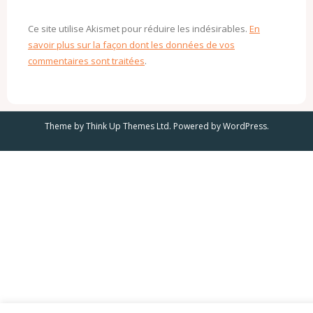
Ce site utilise Akismet pour réduire les indésirables.
En
savoir plus sur la façon dont les données de vos
commentaires sont traitées
.
Theme by
Think Up Themes Ltd
. Powered by
WordPress
.