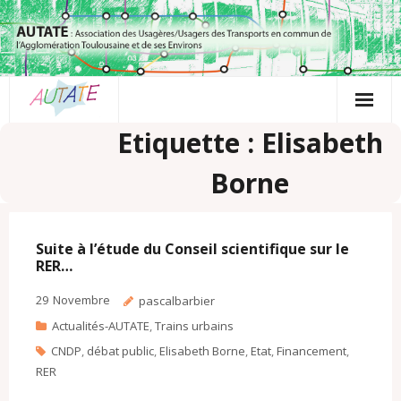
Passer
au
contenu
Etiquette : Elisabeth
Borne
Suite à l’étude du Conseil scientifique sur le
RER…
29
Novembre
pascalbarbier
Actualités-AUTATE
,
Trains urbains
CNDP
,
débat public
,
Elisabeth Borne
,
Etat
,
Financement
,
RER