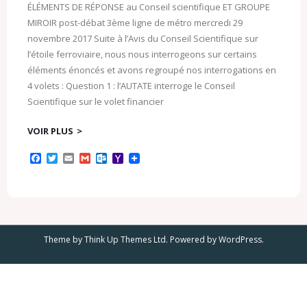
ÉLÉMENTS DE RÉPONSE au Conseil scientifique ET GROUPE
MIROIR post-débat 3ème ligne de métro mercredi 29
novembre 2017 Suite à l’Avis du Conseil Scientifique sur
l’étoile ferroviaire, nous nous interrogeons sur certains
éléments énoncés et avons regroupé nos interrogations en
4 volets : Question 1 : l’AUTATE interroge le Conseil
Scientifique sur le volet financier
VOIR PLUS
F
T
E
G
O
Y
a
w
m
m
u
a
c
i
a
a
t
h
e
t
i
i
l
o
b
t
l
l
o
o
o
e
o
M
o
r
k
a
k
.
i
Theme by
Think Up Themes Ltd
. Powered by
WordPress
.
c
l
o
m