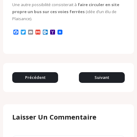
Une autre possibilité consisterait à
faire circuler en site
propre un bus sur ces voies ferrées
(idée d’un élu de
Plaisance).
F
T
E
G
O
Y
a
w
m
m
u
a
c
i
a
a
t
h
e
t
i
i
l
o
b
t
l
l
o
o
o
e
o
M
o
r
k
a
k
.
i
c
l
o
Précédent
Suivant
m
Laisser Un Commentaire