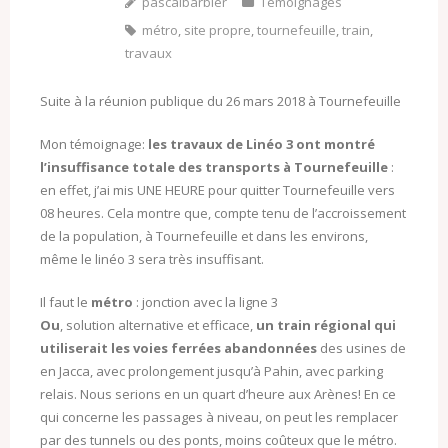
pascalbarbier
Témoignages
métro
,
site propre
,
tournefeuille
,
train
,
travaux
Suite à la réunion publique du 26 mars 2018 à Tournefeuille
Mon témoignage:
les travaux de Linéo 3 ont montré
l’insuffisance totale des transports à Tournefeuille
:
en effet, j’ai mis UNE HEURE pour quitter Tournefeuille vers
08 heures. Cela montre que, compte tenu de l’accroissement
de la population, à Tournefeuille et dans les environs,
même le linéo 3 sera très insuffisant.
Il faut le
métro
: jonction avec la ligne 3
Ou
, solution alternative et efficace,
un train régional qui
utiliserait les voies ferrées abandonnées
des usines de
en Jacca, avec prolongement jusqu’à Pahin, avec parking
relais. Nous serions en un quart d’heure aux Arènes! En ce
qui concerne les passages à niveau, on peut les remplacer
par des tunnels ou des ponts, moins coûteux que le métro.