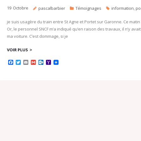
19
Octobre
pascalbarbier
Témoignages
information
,
po
je suis usagère du train entre St Agne et Portet sur Garonne. Ce matin
Or, le personnel SNCF m’a indiqué qu’en raison des travaux, il n’y avait p
ma voiture. C’est dommage, si je
VOIR PLUS
F
T
E
G
O
Y
a
w
m
m
u
a
c
i
a
a
t
h
e
t
i
i
l
o
b
t
l
l
o
o
o
e
o
M
o
r
k
a
k
.
i
c
l
o
m