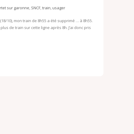
o
rtet sur garonne
,
SNCF
,
train
,
usager
o
o
k
M
 (18/10), mon train de 8h55 a été supprimé … à 8h55.
lus de train sur cette ligne après 8h. J’ai donc pris
.
a
c
i
o
l
m