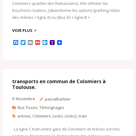
Colomiers quartier des Ramassiers). Afin d’éviter les
bouchons routiers, j’abandonne les options [parking relais
des Arènes + ligne A] ou [Bus 63 + ligne B +
VOIR PLUS
F
T
E
G
O
Y
a
w
m
m
u
a
c
i
a
a
t
h
e
t
i
i
l
o
b
t
l
l
o
o
o
e
o
M
o
r
k
a
k
.
i
c
l
transports en commun de Colomiers à
o
Toulouse.
m
8
Novembre
pascalbarbier
Bus Tisseo
,
Témoignages
arènes
,
Colomiers
,
Linéo
,
Linéo2
,
train
La ligne C train entre gare de Colomiers et Arènes est très