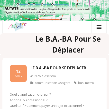
Passer
au
contenu
Le B.A.-BA Pour Se
Déplacer
LE B.A.-BA POUR SE DÉPLACER
12
Nicole Asencio
AVRIL
communication Usagers
bus
,
métro
Quelle application charger ?
Abonné ou occasionnel ?
Quel tarif ? Comment payer un trajet occasionnel ?