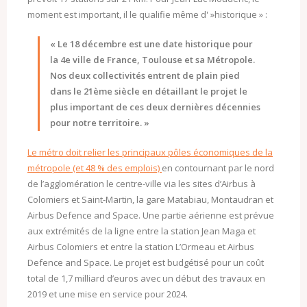
moment est important, il le qualifie même d' »historique » :
« Le 18 décembre est une date historique pour
la 4e ville de France, Toulouse et sa Métropole.
Nos deux collectivités entrent de plain pied
dans le 21ème siècle en détaillant le projet le
plus important de ces deux dernières décennies
pour notre territoire. »
Le métro doit relier les principaux pôles économiques de la
métropole (et 48 % des emplois)
en contournant par le nord
de l’agglomération le centre-ville via les sites d’Airbus à
Colomiers et Saint-Martin, la gare Matabiau, Montaudran et
Airbus Defence and Space. Une partie aérienne est prévue
aux extrémités de la ligne entre la station Jean Maga et
Airbus Colomiers et entre la station L’Ormeau et Airbus
Defence and Space. Le projet est budgétisé pour un coût
total de 1,7 milliard d’euros avec un début des travaux en
2019 et une mise en service pour 2024.