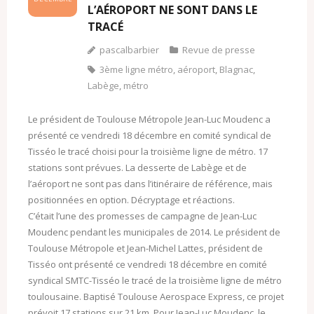
L’AÉROPORT NE SONT DANS LE
TRACÉ
pascalbarbier
Revue de presse
3ème ligne métro
,
aéroport
,
Blagnac
,
Labège
,
métro
Le président de Toulouse Métropole Jean-Luc Moudenc a
présenté ce vendredi 18 décembre en comité syndical de
Tisséo le tracé choisi pour la troisième ligne de métro. 17
stations sont prévues. La desserte de Labège et de
l’aéroport ne sont pas dans l’itinéraire de référence, mais
positionnées en option. Décryptage et réactions.
C’était l’une des promesses de campagne de Jean-Luc
Moudenc pendant les municipales de 2014. Le président de
Toulouse Métropole et Jean-Michel Lattes, président de
Tisséo ont présenté ce vendredi 18 décembre en comité
syndical SMTC-Tisséo le tracé de la troisième ligne de métro
toulousaine. Baptisé Toulouse Aerospace Express, ce projet
prévoit 17 stations sur 21 km. Pour Jean-Luc Moudenc, le