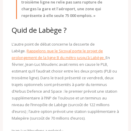
troisième ligne ne relie pas sans rupture de
charges la gare et l’aéroport, une zone qui
représente à elle seule 75 000 emplois. »
Quid de Labège ?
L’autre point de débat concerne la desserte de
Labège.
Rappelons que le Sicoval porte le projet de
prolongement de la ligne B du métro jusqu’à Labège.
En
février, Jean-Luc Moudenc avait remis en cause le PLB,
estimant qu’il faudrait choisir entre les deux projets (PLB ou
troisième ligne). Dans le tracé présenté ce vendredi, deux
trajets optionnels sont présentés à partir du terminus
d’Airbus Defence and Space : le premier prévoit une station
supplémentaire à l’INP de Toulouse et un terminus au
niveau de l’Innopôle de Labège (surcoût de 122 millions
d’euros) ; l’autre option prévoit une station supplémentaire à
Malepère (surcoût de 70 millions d’euros).
Jean-Luc Moudenc a précisé :