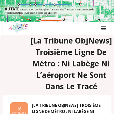
Passer
au
contenu
[La Tribune ObjNews]
Troisième Ligne De
Métro : Ni Labège Ni
L’aéroport Ne Sont
Dans Le Tracé
[LA TRIBUNE OBJNEWS] TROISIÈME
18
LIGNE DE MÉTRO : NI LABÈGE NI
DÉCEMBRE