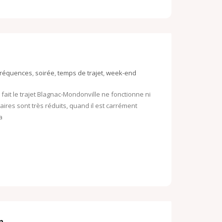
fréquences
,
soirée
,
temps de trajet
,
week-end
i fait le trajet Blagnac-Mondonville ne fonctionne ni
aires sont très réduits, quand il est carrément
a
n