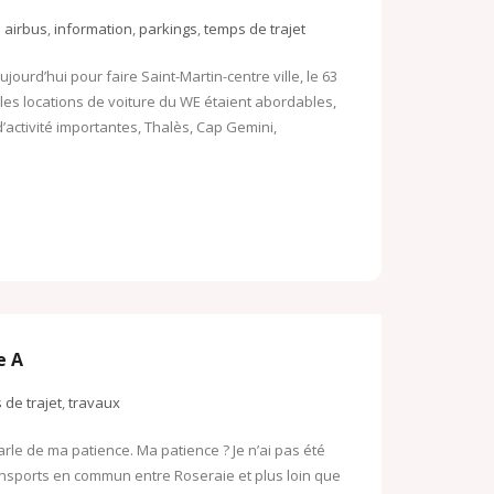
o
airbus
,
information
,
parkings
,
temps de trajet
o
o
k
M
urd’hui pour faire Saint-Martin-centre ville, le 63
: les locations de voiture du WE étaient abordables,
.
a
activité importantes, Thalès, Cap Gemini,
c
i
o
l
m
e A
 de trajet
,
travaux
arle de ma patience. Ma patience ? Je n’ai pas été
ransports en commun entre Roseraie et plus loin que