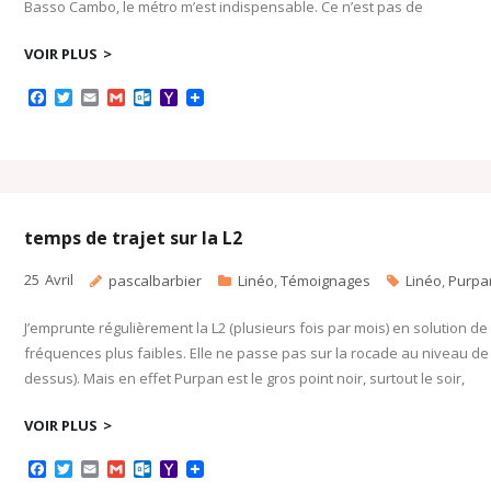
Basso Cambo, le métro m’est indispensable. Ce n’est pas de
VOIR PLUS
F
T
E
G
O
Y
a
w
m
m
u
a
c
i
a
a
t
h
e
t
i
i
l
o
b
t
l
l
o
o
o
e
o
M
o
r
k
a
k
.
i
c
l
temps de trajet sur la L2
o
m
25
Avril
pascalbarbier
Linéo
,
Témoignages
Linéo
,
Purpa
J’emprunte régulièrement la L2 (plusieurs fois par mois) en solution de r
fréquences plus faibles. Elle ne passe pas sur la rocade au niveau d
dessus). Mais en effet Purpan est le gros point noir, surtout le soir,
VOIR PLUS
F
T
E
G
O
Y
a
w
m
m
u
a