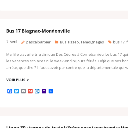
c
i
a
a
t
h
e
t
i
i
l
o
b
t
l
l
o
o
o
e
o
M
o
r
k
a
k
.
i
c
l
Bus 17 Blagnac-Mondonville
o
m
7
Avril
pascalbarbier
Bus Tisseo
,
Témoignages
bus 17
,
Ma fille travaille à la clinique Des Cèdres à Cornebarrieu. Le bus 17 qu
les vacances scolaires ni le week-end ni jours fériés. Déjà que ses hor
arrêté, que dire ? Il faut savoir par contre que la départementale qui v
VOIR PLUS
F
T
E
G
O
Y
a
w
m
m
u
a
c
i
a
a
t
h
e
t
i
i
l
o
b
t
l
l
o
o
o
e
o
M
o
r
k
a
k
.
i
c
l
Ligne 30 : temps de trajet/fréquence/synchronisatio