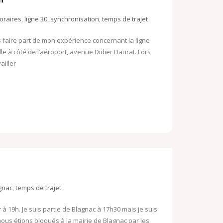
oraires
,
ligne 30
,
synchronisation
,
temps de trajet
s faire part de mon expérience concernant la ligne
lle à côté de l’aéroport, avenue Didier Daurat. Lors
ailler
gnac
,
temps de trajet
à 19h. Je suis partie de Blagnac à 17h30 mais je suis
nous étions bloqués à la mairie de Blagnac par les