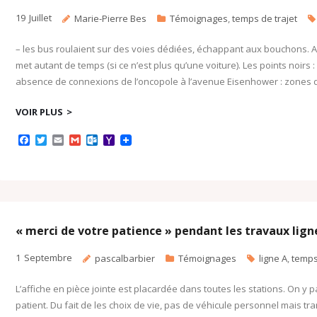
19
Juillet
Marie-Pierre Bes
Témoignages
,
temps de trajet
– les bus roulaient sur des voies dédiées, échappant aux bouchons. Aujo
met autant de temps (si ce n’est plus qu’une voiture). Les points noirs 
absence de connexions de l’oncopole à l’avenue Eisenhower : zones d’
VOIR PLUS
F
T
E
G
O
Y
a
w
m
m
u
a
c
i
a
a
t
h
e
t
i
i
l
o
b
t
l
l
o
o
o
e
o
M
o
r
k
a
k
.
i
c
l
« merci de votre patience » pendant les travaux lign
o
m
1
Septembre
pascalbarbier
Témoignages
ligne A
,
temps
L’affiche en pièce jointe est placardée dans toutes les stations. On y p
patient. Du fait de les choix de vie, pas de véhicule personnel mais t