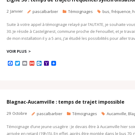
o
m
2
Janvier
pascalbarbier
Témoignages
bus
,
fréquence
,
h
Suite à votre appel à témoignage relayé par l’AUTATE, je souhaite vou
30. Je réside à Castelginest, commune proche de Fenouillet, et je travai
de mon installation il y a 5 ans, j’ai étudié les possibilités pour aller trav
VOIR PLUS
F
T
E
G
O
Y
a
w
m
m
u
a
c
i
a
a
t
h
e
t
i
i
l
o
b
t
l
l
o
o
o
e
o
M
o
r
k
a
k
.
i
c
l
Blagnac-Aucamville : temps de trajet impossible
o
m
29
Octobre
pascalbarbier
Témoignages
Aucamville
,
Bla
Témoignage d’une jeune usagère : Je devais être à Aucamville hier soir 
arrivée en retard (19h15). En effet, après être montée dans le bus 70, 