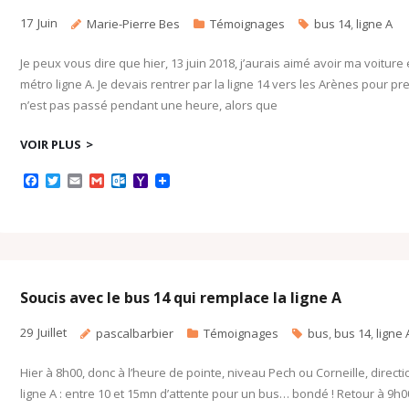
17
Juin
Marie-Pierre Bes
Témoignages
bus 14
,
ligne A
Je peux vous dire que hier, 13 juin 2018, j’aurais aimé avoir ma voiture e
métro ligne A. Je devais rentrer par la ligne 14 vers les Arènes pour 
n’est pas passé pendant une heure, alors que
VOIR PLUS
F
T
E
G
O
Y
a
w
m
m
u
a
c
i
a
a
t
h
e
t
i
i
l
o
b
t
l
l
o
o
o
e
o
M
o
r
k
a
k
.
i
c
l
Soucis avec le bus 14 qui remplace la ligne A
o
m
29
Juillet
pascalbarbier
Témoignages
bus
,
bus 14
,
ligne 
Hier à 8h00, donc à l’heure de pointe, niveau Pech ou Corneille, directi
ligne A : entre 10 et 15mn d’attente pour un bus… bondé ! Retour à 9h0