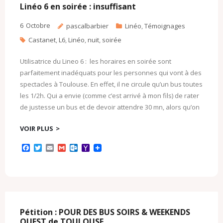
c
l
Linéo 6 en soirée : insuffisant
o
m
6
Octobre
pascalbarbier
Linéo
,
Témoignages
Castanet
,
L6
,
Linéo
,
nuit
,
soirée
Utilisatrice du Lineo 6 : les horaires en soirée sont
parfaitement inadéquats pour les personnes qui vont à des
spectacles à Toulouse. En effet, il ne circule qu’un bus toutes
les 1/2h. Qui a envie (comme c’est arrivé à mon fils) de rater
de justesse un bus et de devoir attendre 30 mn, alors qu’on
VOIR PLUS
F
T
E
G
O
Y
a
w
m
m
u
a
c
i
a
a
t
h
e
t
i
i
l
o
b
t
l
l
o
o
o
e
o
M
o
r
k
a
k
.
i
c
l
Pétition : POUR DES BUS SOIRS & WEEKENDS
o
OUEST de TOULOUSE