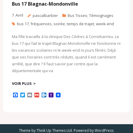
c
l
Bus 17 Blagnac-Mondonville
o
m
7
Avril
pascalbarbier
Bus Tisseo
,
Témoignages
bus 17
,
fréquences
,
soirée
,
temps de trajet
,
week-end
Ma fille travaille à la clinique Des Cèdres à Cornebarrieu. Le
bus 17 qui fait le trajet Blagnac-Mondonville ne fonctionne ni
les vacances scolaires ni le week-end ni jours fériés. Déjà
que ses horaires sont très réduits, quand il est carrément
arrêté, que dire ? Il faut savoir par contre que la
départementale qui va
VOIR PLUS
F
T
E
G
O
Y
a
w
m
m
u
a
c
i
a
a
t
h
e
t
i
i
l
o
b
t
l
l
o
o
o
e
o
M
o
r
k
a
k
.
i
Theme by
Think Up Themes Ltd
. Powered by
WordPress
.