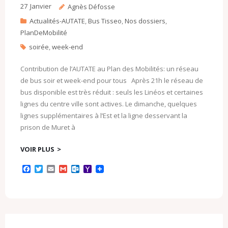
27
Janvier
Agnès Défosse
Actualités-AUTATE
,
Bus Tisseo
,
Nos dossiers
,
PlanDeMobilité
soirée
,
week-end
Contribution de l’AUTATE au Plan des Mobilités: un réseau
de bus soir et week-end pour tous Après 21h le réseau de
bus disponible est très réduit : seuls les Linéos et certaines
lignes du centre ville sont actives. Le dimanche, quelques
lignes supplémentaires à l’Est et la ligne desservant la
prison de Muret à
VOIR PLUS
F
T
E
G
O
Y
a
w
m
m
u
a
c
i
a
a
t
h
e
t
i
i
l
o
b
t
l
l
o
o
o
e
o
M
o
r
k
a
k
.
i