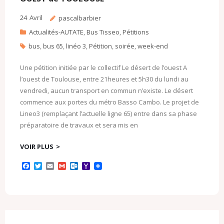
m
24
Avril
pascalbarbier
Actualités-AUTATE
,
Bus Tisseo
,
Pétitions
bus
,
bus 65
,
linéo 3
,
Pétition
,
soirée
,
week-end
Une pétition initiée par le collectif Le désert de l’ouest A
l’ouest de Toulouse, entre 21heures et 5h30 du lundi au
vendredi, aucun transport en commun n’existe. Le désert
commence aux portes du métro Basso Cambo. Le projet de
Lineo3 (remplaçant l’actuelle ligne 65) entre dans sa phase
préparatoire de travaux et sera mis en
VOIR PLUS
F
T
E
G
O
Y
a
w
m
m
u
a
c
i
a
a
t
h
e
t
i
i
l
o
b
t
l
l
o
o
o
e
o
M
o
r
k
a
k
.
i