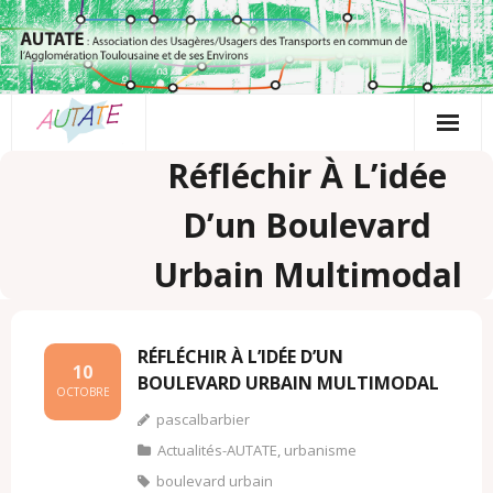
Passer
au
contenu
Réfléchir À L’idée
D’un Boulevard
Urbain Multimodal
RÉFLÉCHIR À L’IDÉE D’UN
10
BOULEVARD URBAIN MULTIMODAL
OCTOBRE
pascalbarbier
Actualités-AUTATE
,
urbanisme
boulevard urbain