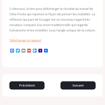
Ci dessous, le lien pour télécharger le résultat du travail de
Célia Posée qui repense la façon de penser les mobilités. La
réflexion qui part de l’usager est un nouveau regard très
novateur comparé à la vision traditionnelle qui regarde
l’urbanisme et les mobilités sous l’angle unique de la voiture.
Télécharger le rapport
F
T
E
G
O
Y
a
w
m
m
u
a
c
i
a
a
t
h
e
t
i
i
l
o
b
t
l
l
o
o
o
e
o
M
o
r
k
a
k
.
i
c
l
o
Précédent
Suivant
m