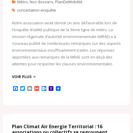
Métro
,
Nos dossiers
,
PlanDeMobilité
concertation-enquête
Notre association avait donné un avis défavorable lors de
l’enquête d’utilité publique de la 3ème ligne de métro. La
mission régionale d’autorité environnementale (MRAE) a à
nouveau publié de nombreuses remarques sur des aspects
environnementaux insuffisamment traités. Les réponses
apportées aux remarques de la MRAE sont en deçà des
attentes pour respecter les clauses environnementales
VOIR PLUS
F
T
E
G
O
Y
a
w
m
m
u
a
c
i
a
a
t
h
e
t
i
i
l
o
b
t
l
l
o
o
o
e
o
M
o
r
k
a
k
.
i
Plan Climat Air Energie Territorial : 16
c
l
o
associations ou collectifs se regroupent.