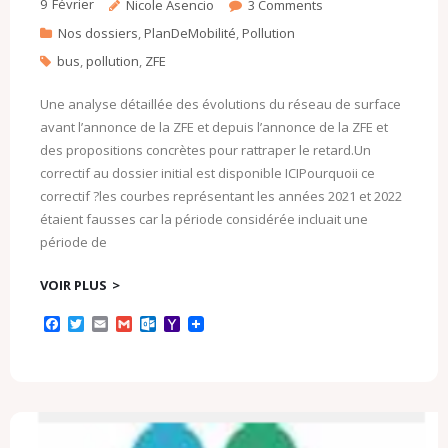
9
Février
Nicole Asencio
3
Comments
Nos dossiers
,
PlanDeMobilité
,
Pollution
bus
,
pollution
,
ZFE
Une analyse détaillée des évolutions du réseau de surface
avant l’annonce de la ZFE et depuis l’annonce de la ZFE et
des propositions concrètes pour rattraper le retard.Un
correctif au dossier initial est disponible ICIPourquoii ce
correctif ?les courbes représentant les années 2021 et 2022
étaient fausses car la période considérée incluait une
période de
VOIR PLUS
F
T
E
G
O
Y
a
w
m
m
u
a
c
i
a
a
t
h
e
t
i
i
l
o
b
t
l
l
o
o
o
e
o
M
o
r
k
a
k
.
i