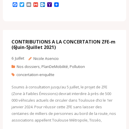
F
T
E
G
O
Y
a
w
m
m
u
a
c
i
a
a
t
h
e
t
i
i
l
o
b
t
l
l
o
o
o
e
o
M
o
r
k
a
k
.
i
c
l
CONTRIBUTIONS A LA CONCERTATION ZFE-m
o
(6Juin-5Juillet 2021)
m
6
Juillet
Nicole Asencio
Nos dossiers
,
PlanDeMobilité
,
Pollution
concertation-enquête
Soumis à consultation jusqu’au 5 juillet, le projet de ZFE
(Zone à Faibles Émissions) devrait interdire à près de 500
000 véhicules actuels de circuler dans Toulouse d’ici le 1er
janvier 2024. Pour réussir cette ZFE sans laisser des
centaines de milliers de personnes au bord de la route, nos
associations appellent Toulouse Métropole, Tisséo,