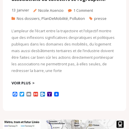
m
13
Janvier
Nicole Asencio
1
Comment
Nos dossiers
,
PlanDeMobilité
,
Pollution
presse
L’ampleur de l’écart entre la trajectoire et l’objectif montre
que des inflexions significatives despratiques et politiques
publiques dans les domaines des mobilités, du logement
mais aussi desbâtiments tertiaires et de l’industrie doivent
être faites car bien sûr les actions directement portéespar
les associations ne permettront pas, à elles seules, de
redresser la barre, une forte
VOIR PLUS
F
T
E
G
O
Y
a
w
m
m
u
a
c
i
a
a
t
h
e
t
i
i
l
o
b
t
l
l
o
o
o
e
o
M
o
r
k
a
k
.
i