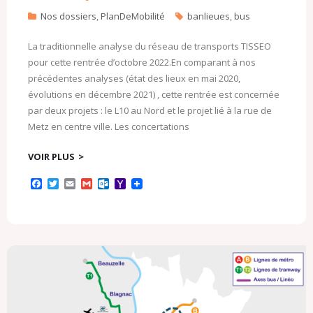
Nos dossiers
,
PlanDeMobilité
banlieues
,
bus
La traditionnelle analyse du réseau de transports TISSEO
pour cette rentrée d’octobre 2022.En comparant à nos
précédentes analyses (état des lieux en mai 2020,
évolutions en décembre 2021) , cette rentrée est concernée
par deux projets : le L10 au Nord et le projet lié à la rue de
Metz en centre ville. Les concertations
VOIR PLUS
F
T
E
G
O
Y
a
w
m
m
u
a
c
i
a
a
t
h
e
t
i
i
l
o
b
t
l
l
o
o
o
e
o
M
o
r
k
a
k
.
i
c
l
o
m