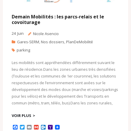
Demain Mobilités : les parcs-relais et le
covoiturage
24
Juin
Nicole Asencio
Gares-SERM
,
Nos dossiers
,
PlanDeMobilité
parking
Les mobilités sont appréhendées différemment suivant le
lieu de résidence.Dans les zones urbaines très densifiées
(Toulouse et les communes de 1er couronne), les solutions
respectueuses de l’environnement sont axées sur le
développement des modes doux (marche et voies/parkings
pour les vélos) et le développement des Transports en
commun (métro, tram, téléo, bus).Dans les zones rurales,
VOIR PLUS
F
T
E
G
O
Y