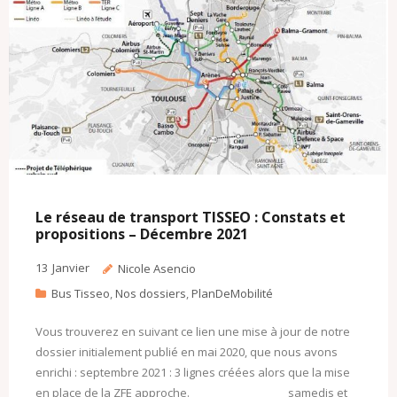
c
l
o
m
Le réseau de transport TISSEO : Constats et
propositions – Décembre 2021
13
Janvier
Nicole Asencio
Bus Tisseo
,
Nos dossiers
,
PlanDeMobilité
Vous trouverez en suivant ce lien une mise à jour de notre
dossier initialement publié en mai 2020, que nous avons
enrichi : septembre 2021 : 3 lignes créées alors que la mise
en place de la ZFE approche. samedis et