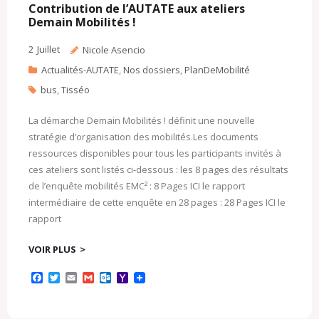
Contribution de l’AUTATE aux ateliers
Demain Mobilités !
2
Juillet
Nicole Asencio
Actualités-AUTATE
,
Nos dossiers
,
PlanDeMobilité
bus
,
Tisséo
La démarche Demain Mobilités ! définit une nouvelle
stratégie d’organisation des mobilités.Les documents
ressources disponibles pour tous les participants invités à
ces ateliers sont listés ci-dessous : les 8 pages des résultats
de l’enquête mobilités EMC² : 8 Pages ICI le rapport
intermédiaire de cette enquête en 28 pages : 28 Pages ICI le
rapport
VOIR PLUS
F
T
E
G
O
Y
a
w
m
m
u
a
c
i
a
a
t
h
e
t
i
i
l
o