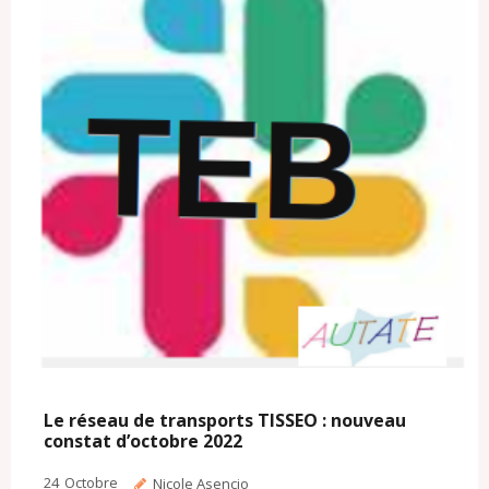
c
l
o
m
Le réseau de transports TISSEO : nouveau
constat d’octobre 2022
24
Octobre
Nicole Asencio