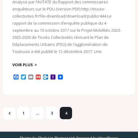
Analyse par l’AUTATE du Rapport des commissaires
enquêteurs sur le PDU (Version PDF) http://tisseo-
collectivites.fr/file-download/download/public/444 Le
rapport de la commission d’enquête publique du 4
septembre au 10 octobre 2017 sur le Projet Mobilités 2020-
2025-2030 de Tisséo Collectivités révisant le Plan de
Déplacements Urbains (PDU) de l’agglomération de
Toulouse a été publié le 12 décembre 2017. Une
VOIR PLUS
F
T
E
G
O
Y
a
w
m
m
u
a
c
i
a
a
t
h
e
t
i
i
l
o
b
t
l
l
o
o
o
e
o
M
o
r
k
a
k
.
i
1
…
3
4
c
l
o
m