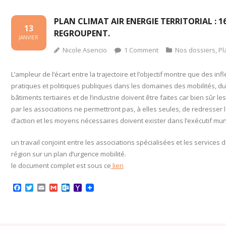
PLAN CLIMAT AIR ENERGIE TERRITORIAL : 
13
REGROUPENT.
JANVIER
Nicole Asencio
1
Comment
Nos dossiers
,
Pl
L’ampleur de l’écart entre la trajectoire et l’objectif montre que des inf
pratiques et politiques publiques dans les domaines des mobilités, d
bâtiments tertiaires et de l’industrie doivent être faites car bien sûr l
par les associations ne permettront pas, à elles seules, de redresser l
d’action et les moyens nécessaires doivent exister dans l’exécutif muni
un travail conjoint entre les associations spécialisées et les services 
région sur un plan d’urgence mobilité.
le document complet est sous ce
lien
F
T
E
G
O
Y
a
w
m
m
u
a
c
i
a
a
t
h
e
t
i
i
l
o
b
t
l
l
o
o