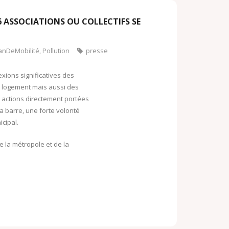
o
o
o
16 ASSOCIATIONS OU COLLECTIFS SE
k
M
.
anDeMobilité
,
Pollution
presse
a
c
i
lexions significatives des
o
l
u logement mais aussi des
m
es actions directement portées
a barre, une forte volonté
cipal.
de la métropole et de la