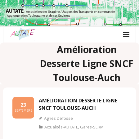
Passer
au
contenu
Amélioration
Desserte Ligne SNCF
Toulouse-Auch
AMÉLIORATION DESSERTE LIGNE
23
SNCF TOULOUSE-AUCH
SEPTEMBRE
Agnès Défosse
Actualités-AUTATE
,
Gares-SERM