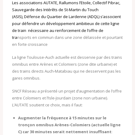
Les associations AUTATE, Rallumons l’Etoile, Collectif Pibrac,
Sauvegarde des Intérêts de St-Martin du Touch
(ASIS), Défense du Quartier de Lardenne (ADQL) s’associent
pour défendre un développement ambitieux de cette ligne
de train nécessaire au renforcement de l’off
re de
tra
nsports en commun dans une zone délaissée et pourtant
en forte croissance
La ligne Toulouse-Auch actuelle est desservie par des trains
omnibus entre Arènes et Colomiers (zone dite urbaine) et
des trains directs Auch-Matabiau qui ne desservent pas les
gares omnibus.
SNCF Réseau a présenté un projet d’augmentation de l’offre
entre Colomiers et l’Isle-Jourdain (zone non urbaine).
L’AUTATE soutient ce choix, mais il faut:
Augmenter la fréquence à 15 minutes sur le
tronçon omnibus Arènes-Colomiers (actuelle ligne
C) car 30 minutes serait nettement insuffisant
: