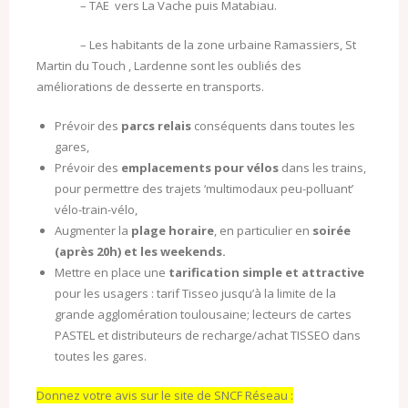
– TAE vers La Vache puis Matabiau.
– Les habitants de la zone urbaine Ramassiers, St
Martin du Touch , Lardenne sont les oubliés des
améliorations de desserte en transports.
Prévoir des
parcs relais
conséquents dans toutes les
gares,
Prévoir des
emplacements pour vélos
dans les trains,
pour permettre des trajets ‘multimodaux peu-polluant’
vélo-train-vélo,
Augmenter la
plage horaire
, en particulier en
soirée
(après 20h) et les weekends.
Mettre en place une
tarification simple et attractive
pour les usagers : tarif Tisseo jusqu’à la limite de la
grande agglomération toulousaine; lecteurs de cartes
PASTEL et distributeurs de recharge/achat TISSEO dans
toutes les gares.
Donnez votre avis sur le site de SNCF Réseau :