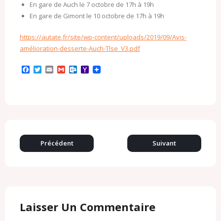
En gare de Auch le 7 octobre de 17h à 19h
En gare de Gimont le 10 octobre de 17h à 19h
https://autate.fr/site/wp-content/uploads/2019/09/Avis-
amélioration-desserte-Auch-Tlse_V3.pdf
F
T
E
G
O
Y
a
w
m
m
u
a
c
i
a
a
t
h
e
t
i
i
l
o
b
t
l
l
o
o
o
e
o
M
o
r
k
a
k
.
i
c
l
o
Précédent
Suivant
m
Laisser Un Commentaire