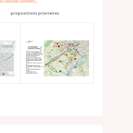
ons (dossier complet)
propositions prioriaires