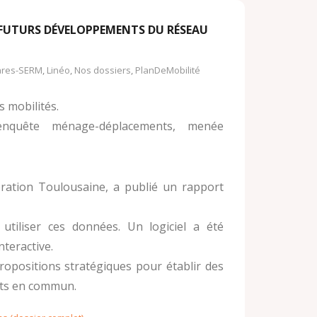
o
o
o
 FUTURS DÉVELOPPEMENTS DU RÉSEAU
k
M
.
res-SERM
,
Linéo
,
Nos dossiers
,
PlanDeMobilité
a
c
i
s mobilités.
o
l
enquête ménage-déplacements, menée
m
ération Toulousaine, a publié un rapport
tiliser ces données. Un logiciel a été
nteractive.
ropositions stratégiques pour établir des
rts en commun.