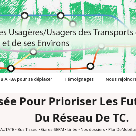
 B.A.-BA pour se déplacer
Témoignages
Nous rejoindr
sée Pour Prioriser Les 
Du Réseau De TC.
s-AUTATE
•
Bus Tisseo
•
Gares-SERM
•
Linéo
•
Nos dossiers
•
PlanDeMobilit