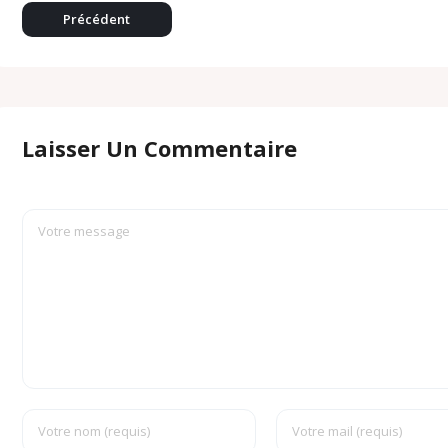
o
Précédent
m
Laisser Un Commentaire