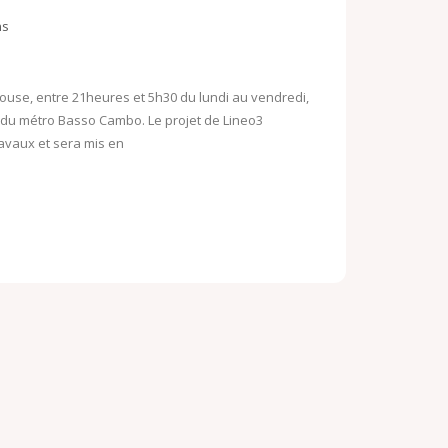
o
ns
o
o
k
M
.
oulouse, entre 21heures et 5h30 du lundi au vendredi,
a
du métro Basso Cambo. Le projet de Lineo3
c
i
ravaux et sera mis en
o
l
m