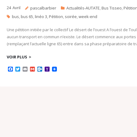
24
Avril
pascalbarbier
Actualités-AUTATE
,
Bus Tisseo
,
Pétitio
bus
,
bus 65
,
linéo 3
,
Pétition
,
soirée
,
week-end
Une pétition initiée par le collectif Le désert de l’ouest A l’ouest de T
aucun transport en commun n’existe. Le désert commence aux portes 
(remplaçant l’actuelle ligne 65) entre dans sa phase préparatoire de t
VOIR PLUS
F
T
E
G
O
Y
a
w
m
m
u
a
c
i
a
a
t
h
e
t
i
i
l
o
b
t
l
l
o
o
o
e
o
M
o
r
k
a
k
.
i
c
l
o
m