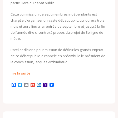
particulière du débat public.
Cette commission de sept membres indépendants est
chargée d’organiser un vaste débat public, qui durera trois
mois et aura lieu à la rentrée de septembre et jusqu’à la fin
de l’année (lire ci-contre) à propos du projet de 3e ligne de
métro.
L’atelier d’hier a pour mission de définir les grands enjeux
de ce débat public, a rappelé en préambule le président de
la commission, Jacques Archimbaud
lire la suite
F
T
E
G
O
Y
a
w
m
m
u
a
c
i
a
a
t
h
e
t
i
i
l
o
b
t
l
l
o
o
o
e
o
M
o
r
k
a
k
.
i