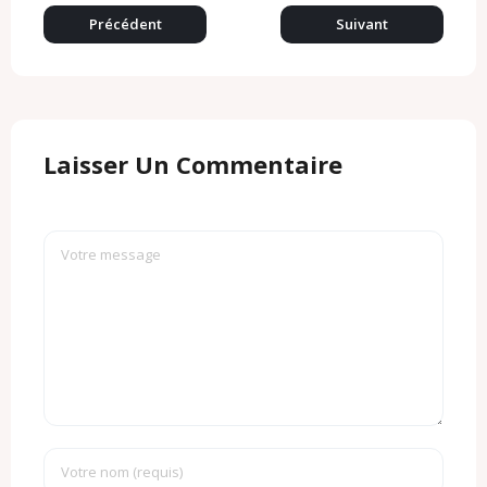
c
l
o
Précédent
Suivant
m
Laisser Un Commentaire